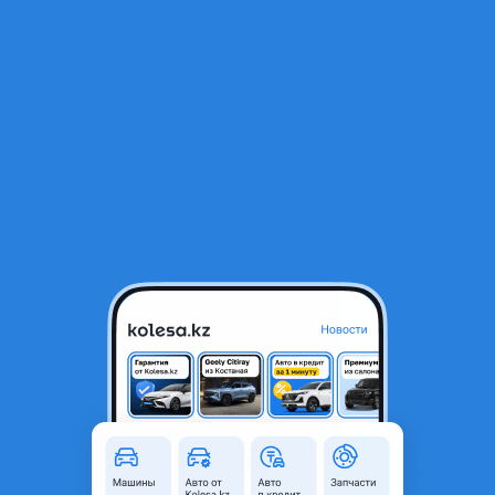
RU
Открыть приложение
2
Автозапчасти
Фильтр
Автозапчасти для BMW X5 в Уральске
Найдено 35 объявлений
VIP-предложения
Стать VIP
Двигатель М54
600 000 ₸
6