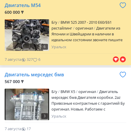
Двигатель М54
600 000 ₸
Б/y
BMW 525 2007 - 2010 E60/E61
рестайлинг
оригинал
Двигатели из
Японии и Швейцарии в наличии в
идеальном состоянии звоните пишите
24/7.
6
Уральск
7 августа
327
6
Двигатель мерседес бмв
567 000 ₸
Б/y
BMW X5
оригинал
Двигатель
мерседес бмв Двигателя коробки. 2az
Привозные контрактные с гарантией Бу
оригинал. Новые. Работаем с
физическими и юридическими лицами.
3
Уральск
Гарантия есть. Сапасы жақсы! Двигателя
новые Жаңа хорошего качества.
7 августа
17