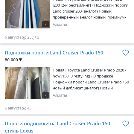
J200 [2-й рестайлинг]
Подножки пороги
Land cruiser 200 (аналог) Новый,
проверенный аналог новый, премиум-
качество Toyota/Lexus В наличии и под
7
Алматы
заказ Наш адрес: Алматы, ТЦ Car City
Доставка по регионам и СНГ Цена
6 августа
25
3
указана ориентировочно. Актуальную
цену уточняйте у Ибрахима После 18: 00
Подножки пороги Land Cruiser Prado 150
— просьба писать, не звонить
80 000 ₸
Новая
Toyota Land Cruiser Prado 2020 -
now J150 [3 restyling]
В продаже
Подножки пороги Land Cruiser Prado 150
новый дубликат (аналог) Новый,
проверенный аналог новый, премиум-
7
Алматы
качество Toyota/Lexus В наличии и под
заказ Наш адрес: Алматы, ТЦ Car City
6 августа
43
Доставка по регионам и СНГ Цена
0
указана ориентировочно. Актуальную
Пороги подножки на Land Cruiser Prado 150
цену уточняйте у Ибрахима После 18: 00
— просьба писать, не звонить
стиль Lexus