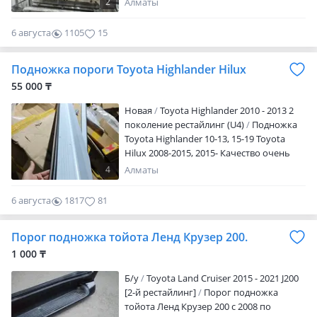
2
Алматы
6 августа
1105
15
Подножка пороги Toyota Highlander Hilux
55 000 ₸
Новая
Toyota Highlander 2010 - 2013 2
поколение рестайлинг (U4)
Подножка
Toyota Highlander 10-13, 15-19 Toyota
Hilux 2008-2015, 2015- Качество очень
хорошее, отправка по регионам
4
Алматы
6 августа
1817
81
Порог подножка тойота Ленд Крузер 200.
1 000 ₸
Б/y
Toyota Land Cruiser 2015 - 2021 J200
[2-й рестайлинг]
Порог подножка
тойота Ленд Крузер 200 с 2008 по