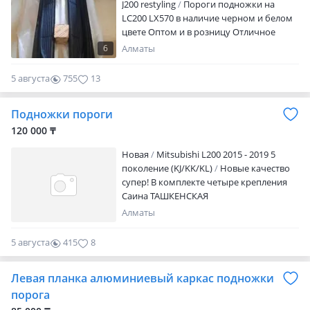
J200 restyling
Пороги подножки на
LC200 LX570 в наличие черном и белом
цвете Оптом и в розницу Отличное
качество В наличие на складе в г.
6
Алматы
Алматы. По запросу вышлем подробные
фотографии. Отгружаем в города
5 августа
755
13
Казахстана и СНГ через транспортные
компании поездом индрайвером и т д
Подножки пороги
120 000 ₸
Новая
Mitsubishi L200 2015 - 2019 5
поколение (KJ/KK/KL)
Новые качество
супер! В комплекте четыре крепления
Саина ТАШКЕНСКАЯ
Алматы
5 августа
415
8
Левая планка алюминиевый каркас подножки
порога