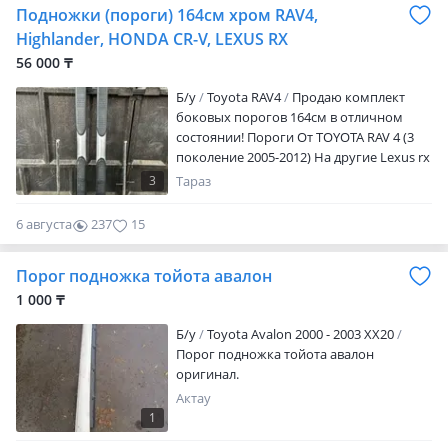
Подножки (пороги) 164см хром RAV4,
Highlander, HONDA CR-V, LEXUS RX
56 000 ₸
Б/y
Toyota RAV4
Продаю комплект
боковых порогов 164см в отличном
состоянии! Пороги От TOYOTA RAV 4 (3
поколение 2005-2012) На другие Lexus rx
(300, 330), Toyota highlander, Honda crv —
3
Тараз
нужно переваривать
6 августа
237
15
Порог подножка тойота авалон
1 000 ₸
Б/y
Toyota Avalon 2000 - 2003 XX20
Порог подножка тойота авалон
оригинал.
Актау
1