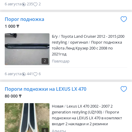
6 августа
235
2
Порог подножка
1 000 ₸
Б/y
Toyota Land Cruiser 2012 - 2015 J200
restyling
оригинал
Порог подножка
тойота Ленд Крузер 200 с 2008 по
2021год
2
Павлодар
6 августа
441
6
Пороги подножки на LEXUS LX 470
80 000 ₸
Новая
Lexus LX 470 2002 - 2007 2
generation restyling (UZJ100)
Пороги
подножки на LEXUS LX 470 в комплект
входит 2 накладки и 2 резинки
крепление кронштейны нету В наличие
6
Алматы