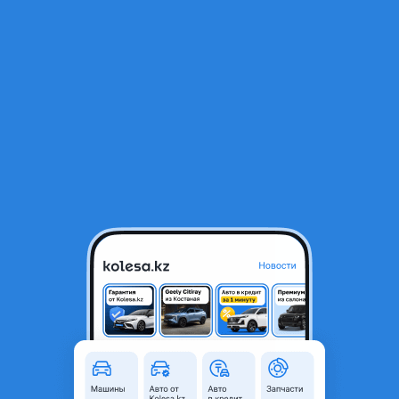
RU
Открыть приложение
1
Автозапчасти
Фильтр
Продажа автозапчастей в Казахстане
Найдено 677 объявлений
VIP-предложения
Стать VIP
Порог подножка
25 000 ₸
5