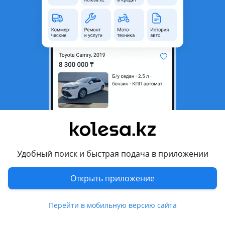
Б/y
Toyota Land Cruiser 2007 - 2012 J200
оригинал
На Ленд Крузер 200, Оригинал, Тойота, Япония. Ликвидация остатков склада! Подходит на все года Ленд Крузер 200. Рассрочка Касп есть. Новые в сборе с витрины. Цена за сторону (1шт). Находимся в Алматы. Отправка в регионы почтой до двери от 4.000тг. Оплата наличными, картой, по безналу, рассрочка Оптовикам скидки!
Алматы
4 августа
18
2
Порог подножка
25 000 ₸
Удобный поиск и быстрая подача в приложении
5
Открыть приложение
Новая
Toyota Land Cruiser 2007 - 2012 J200
оригинал
На Ленд Крузер 200, Оригинал, Тойота, Япония. Ликвидация остатков склада! Подходит на все года Ленд Крузер 200. Рассрочка Касп есть. Новые в сборе с витрины. Цена за сторону (1шт). Находимся в Алматы. Отправка в регионы почтой до двери от 4.000тг. Оплата наличными, картой, по безналу, рассрочка Оптовикам скидки!
Алматы
Перейти в мобильную версию сайта
4 августа
20
2