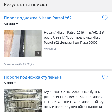
Результаты поиска
Порог подножка Nissan Patrol Y62
50 000 ₸
Новая
Nissan Patrol 2019 - н.в. Y62 [2-й
рестайлинг]
Порог подножка Nissan
Patrol Y62 Цена за 1 шт Пара 90000
Алматы
3
6 августа
127
7
Пороги подножка ступенька
5 000 ₸
Б/y
Lexus GX 460 2013 - қ.к. 2 буыны
рестайлинг (URJ15/GRJ15)
оригинал
ЦЕНЫ УТОЧНЯЙТЕ Оригинальный Б/у
цену и наличие уточняйте Подножка
пороги накладки на пороги