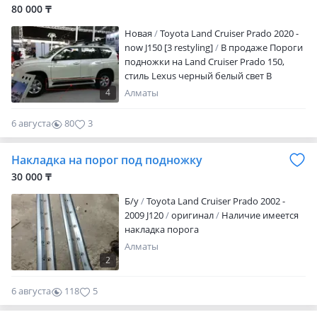
80 000 ₸
Новая
Toyota Land Cruiser Prado 2020 -
now J150 [3 restyling]
В продаже Пороги
подножки на Land Cruiser Prado 150,
стиль Lexus черный белый свет В
наличии (аналог) Новый, проверенный
4
Алматы
аналог новый, премиум-качество
Toyota/Lexus В наличии и под заказ Наш
6 августа
80
3
адрес: Алматы, ТЦ Car City Доставка по
регионам и СНГ Цена указана
Накладка на порог под подножку
ориентировочно. Актуальную цену
уточняйте у Ибрахима После 18: 00 —
30 000 ₸
просьба писать, не звонить
Б/y
Toyota Land Cruiser Prado 2002 -
2009 J120
оригинал
Наличие имеется
накладка порога
Алматы
2
6 августа
118
5