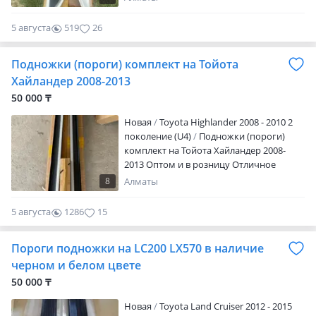
на складе в г. Алматы. По запросу
вышлем подробные фотографии.
5 августа
519
26
Отгружаем в города Казахстана и СНГ
через транспортные компании поездом
Подножки (пороги) комплект на Тойота
индрайвером и т д
Хайландер 2008-2013
50 000 ₸
Новая
Toyota Highlander 2008 - 2010 2
поколение (U4)
Подножки (пороги)
комплект на Тойота Хайландер 2008-
2013 Оптом и в розницу Отличное
качество В наличие на складе в г.
8
Алматы
Алматы. По запросу вышлем подробные
фотографии. Отгружаем в города
5 августа
1286
15
Казахстана и СНГ через транспортные
компании поездом индрайвером и т д
Пороги подножки на LC200 LX570 в наличие
черном и белом цвете
50 000 ₸
Новая
Toyota Land Cruiser 2012 - 2015