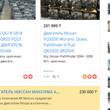
201 999
₸
 QG18 SR18
Двигатель Nissan
 QR25 VQ23
VQ35DE Murano, Quest,
 ДВИГАТЕЛЬ
Pathfinder X-Trail
ISSAN
QR25DE QR20DE
eana, оригинал,
Б/у, Nissan Pathfinder 2004 - 2009
двигате...
R51, оригинал...
Алматы
5 авг.
36
КОНТРАКТНЫЙ ДВИГАТЕЛЬ НИССАН МАКСИМА А33 2.5 НЕО NISSAN MAXIMA A33 NEO
230 000
₸
л, Компания RR Motors предлагает
е двигатели Nissan в отличном
В наличии бензиновые и дизельные