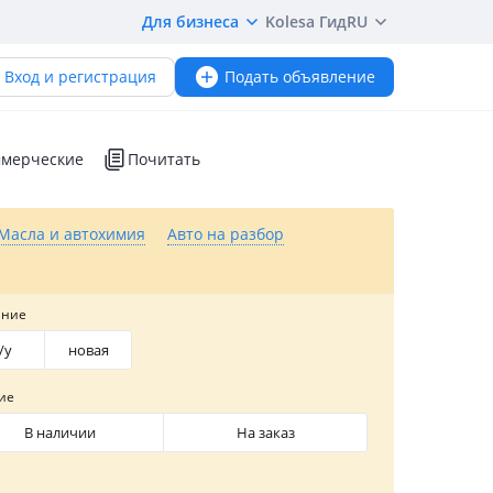
Для бизнеса
Kolesa Гид
RU
Вход и регистрация
Подать объявление
мерческие
Почитать
Масла и автохимия
Авто на разбор
яние
/y
новая
ие
В наличии
На заказ