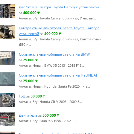
Двс 1mz-fe 3литра Toyota Camry с установкой
400 000
₸
за
Алматы, Б/у, Toyota Camry, оригинал, У нас вы…
Контрактные двигателя 2az-fe Toyota Camry с
установкой
400 000
₸
за
Алматы, Б/у, Toyota Camry, оригинал, Контрактный
ДВС и…
Оригинальные лобовые стекла на BMW
25 000
₸
за
Алматы, Новая, BMW X5 2013 - 2018 F15…
Оригинальные лобовые стекла на HYUNDAI
25 000
₸
за
Алматы, Новая, Hyundai Santa Fe 2020 - н.в…
ГБЦ
50 000
₸
за
Алматы, Б/у, Honda CR-V 2006 - 2009 3…
Двигатель
500 000
₸
за
Алматы, Б/у, Saab 9-3 1998 - 2002 1…