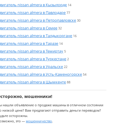
вигатель nissan almera в Кызылорде
14
вигатель nissan almera в Павлодаре
77
вигатель nissan almera в Петропавловске
30
вигатель nissan almera в Семее
32
вигатель nissan almera в Талдыкоргане
16
вигатель nissan almera в Таразе
14
вигатель nissan almera в Темиртау
5
вигатель nissan almera в Туркестане
2
вигатель nissan almera в Уральске
22
вигатель nissan almera в Усть-Каменогорске
54
вигатель nissan almera в Шымкенте
88
Осторожно, мошенники!
ы нашли объявление о продаже машины в отличном состоянии
о низкой цене? Вам предлагают отправить деньги переводом?
удьте осторожны.
озможно, это —
мошенничество
.