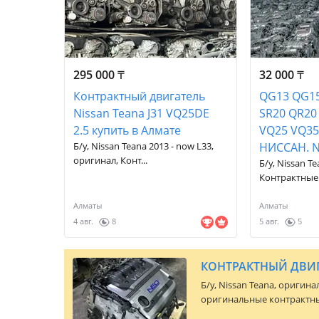
295 000
₸
32 000
₸
Контрактный двигатель
QG13 QG15
Nissan Teana J31 VQ25DE
SR20 QR20
2.5 купить в Алмате
VQ25 VQ35
Б/у, Nissan Teana 2013 - now L33,
НИССАН. N
оригинал, Конт...
Б/у, Nissan T
Контрактные 
Алматы
Алматы
4 авг.
8
5 авг.
5
Б/y,
Nissan Teana
, оригина
оригинальные контрактны
техническом состоянии. 