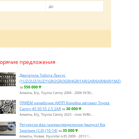
Горячие предложения
Двигатель Тойота Лексус
(1UZ/2UZ/3UZ/1GR/2GR/3GR/4GR/1AR/2AR/6AR/8AR/1MZ)
550 000
₸
за
Алматы, Б/у, Toyota Camry 2004 - 2006 XV30…
ПPИËM нерабочие АКПП Коробка автомат Toyota
Camry 45,50,55 2.5 2AR
30 000
₸
за
Алматы, Б/у, Toyota Camry 2023 - now XV80…
Регулятор фаз газораспределения (выпуск) Kia
Sportage (2.0) (10-14)
35 000
₸
за
Алматы, Новая, Hyundai ix35 2009 - 2013 1…