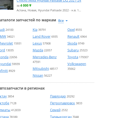
Стекло люка Hyundai Palisade LX2 2021-24
4 000
₸
за
Астана, Новая, Hyundai Palisade 2022 - н.в. 1…
аталоги запчастей по маркам
udi
Kia
Opel
24100
39791
8555
BMW
Land Rover
Renault
34021
6935
6964
hevrolet
Lexus
Skoda
15931
57908
9749
ord
Mazda
Subaru
13035
22057
25323
onda
Mercedes-Benz
Toyota
22656
179307
47591
yundai
Volkswagen
59939
Mitsubishi
48517
35662
nfiniti
8929
Nissan
56227
втозапчасти в регионах
ктау
Павлодар
3854
20292
ктобе
Петропавловск
7128
3833
лматы
Семей
412659
2532
стана
Талдыкорган
78189
7048