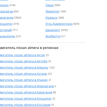
тырау
Тараз
4194
3909
езказган
Темиртау
850
1009
араганда
Уральск
53824
2846
окшетау
Усть-Каменогорск
4735
8074
останай
Шымкент
7711
34765
ызылорда
Экибастуз
2221
611
вигатель nissan almera в регионах
вигатель nissan almera в Актау
25
вигатель nissan almera в Актобе
33
вигатель nissan almera в Алматы
1322
вигатель nissan almera в Астане
223
вигатель nissan almera в Атырау
21
вигатель nissan almera в Жезказгане
6
вигатель nissan almera в Караганде
88
вигатель nissan almera в Кокшетау
32
вигатель nissan almera в Костанае
55