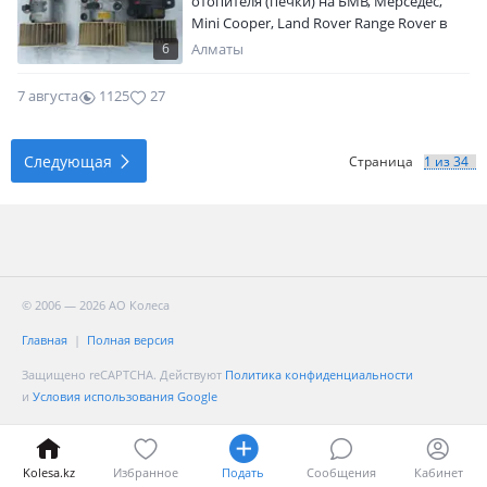
отопителя (печки) на БМВ, Мерседес,
Mini Cooper, Land Rover Range Rover в
исправном состоянии из Японии с
6
Алматы
автомобилей с незначительными
пробегами. Стоимость пожалуйста
7 августа
1125
27
уточняйте. Комментарии не
отслеживаю.
Следующая
Страница
© 2006 — 2026 АО Колеса
Главная
Полная версия
Защищено reCAPTCHA. Действуют
Политика конфиденциальности
и
Условия использования Google
Kolesa.kz
Избранное
Подать
Сообщения
Кабинет