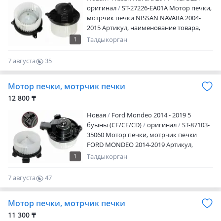
оригинал
ST-27226-EA01A Мотор печки,
мотрчик печки NISSAN NAVARA 2004-
2015 Артикул, наименование товара,
марка модель авто, период выпуска
1
Талдыкорган
Наличие и актуальную цену уточняйте у
менеджера Адрес магазина: Ул.
7 августа
35
Желтоксан 259 Режим работы: Пн. —
0
пт.09: 00 — 18: 00 Сб.10: 00 — 17: 00 Вс —
Мотор печки, мотрчик печки
выходной
12 800 ₸
Новая
Ford Mondeo 2014 - 2019 5
буыны (CF/CE/CD)
оригинал
ST-87103-
35060 Мотор печки, мотрчик печки
FORD MONDEO 2014-2019 Артикул,
наименование товара, марка модель
1
Талдыкорган
авто, период выпуска Наличие и
актуальную цену уточняйте у
7 августа
47
менеджера Адрес магазина: Ул.
0
Желтоксан 259 Режим работы: Пн. —
Мотор печки, мотрчик печки
пт.09: 00 — 18: 00 Сб.10: 00 — 17: 00 Вс —
выходной
11 300 ₸