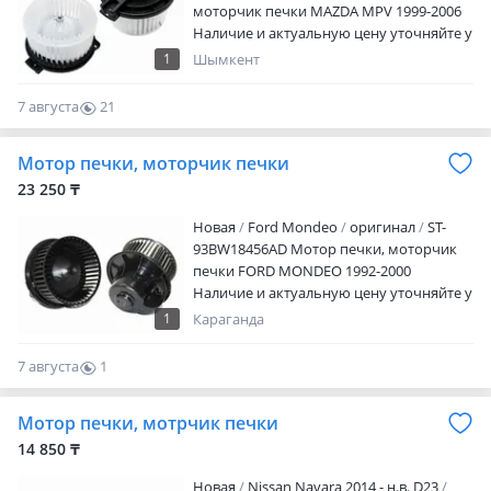
моторчик печки MAZDA MPV 1999-2006
Наличие и актуальную цену уточняйте у
менеджера
1
Шымкент
7 августа
21
0
Мотор печки, моторчик печки
23 250 ₸
Новая
Ford Mondeo
оригинал
ST-
93BW18456AD Мотор печки, моторчик
печки FORD MONDEO 1992-2000
Наличие и актуальную цену уточняйте у
менеджера
1
Караганда
7 августа
1
0
Мотор печки, мотрчик печки
14 850 ₸
Новая
Nissan Navara 2014 - н.в. D23