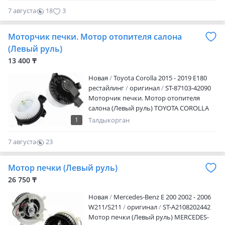
7 августа
18
3
Моторчик печки. Мотор отопителя салона
(Левый руль)
13 400 ₸
Новая
Toyota Corolla 2015 - 2019 E180
рестайлинг
оригинал
ST-87103-42090
Моторчик печки. Мотор отопителя
салона (Левый руль) TOYOTA COROLLA
2006-2019 Артикул, наименование
1
Талдыкорган
товара, марка модель авто, период
выпуска Наличие и актуальную цену
7 августа
23
уточняйте у менеджера Адрес магазина:
0
Ул. Желтоксан 259 Режим работы: Пн. —
Мотор печки (Левый руль)
пт.09: 00 — 18: 00 Сб.10: 00 — 17: 00 Вс —
выходной
26 750 ₸
Новая
Mercedes-Benz E 200 2002 - 2006
W211/S211
оригинал
ST-A2108202442
Мотор печки (Левый руль) MERCEDES-