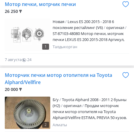
Мотор печки, мотрчик печки
пт.09: 00 — 18: 00 Сб.10: 00 — 17: 00 Вс —
выходной
26 250 ₸
Новая
Lexus ES 200 2015 - 2018 6
поколение рестайлинг (V6)
оригинал
ST-87103-48080 Мотор печки, мотрчик
печки LEXUS ES 200 2015-2018 Артикул,
наименование товара, марка модель
1
Талдыкорган
авто, период выпуска Наличие и
актуальную цену уточняйте у
7 августа
24
менеджера Адрес магазина: Ул.
0
Желтоксан 259 Режим работы: Пн. —
Моторчик печки мотор отопителя на Toyota
пт.09: 00 — 18: 00 Сб.10: 00 — 17: 00 Вс —
выходной
Alphard/Vellfire
20 000 ₸
Б/y
Toyota Alphard 2008 - 2011 2 буыны
(H2)
оригинал
Продам моторчик
печки мотор отопителя на Toyota
Alphard/Vellfire ESTIMA, PREVIA 50 кузов.
Привезенный из Японии. Так же в
2
Алматы
наличии большой ассортимент