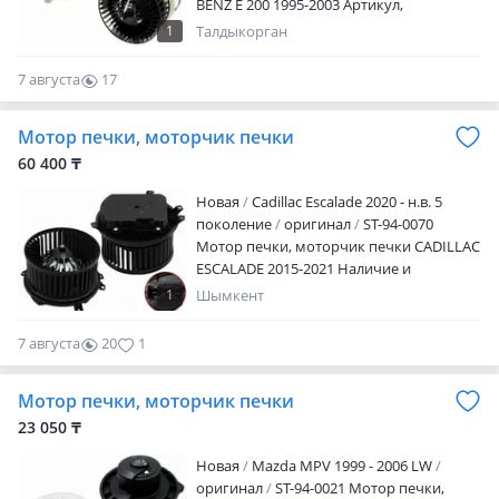
BENZ E 200 1995-2003 Артикул,
наименование товара, марка модель
1
Талдыкорган
авто, период выпуска Наличие и
актуальную цену уточняйте у
7 августа
17
менеджера Адрес магазина: Ул.
0
Желтоксан 259 Режим работы: Пн. —
Мотор печки, моторчик печки
пт.09: 00 — 18: 00 Сб.10: 00 — 17: 00 Вс —
выходной
60 400 ₸
Новая
Cadillac Escalade 2020 - н.в. 5
поколение
оригинал
ST-94-0070
Мотор печки, моторчик печки CADILLAC
ESCALADE 2015-2021 Наличие и
актуальную цену уточняйте у
1
Шымкент
менеджера
7 августа
20
1
Мотор печки, моторчик печки
23 050 ₸
Новая
Mazda MPV 1999 - 2006 LW
оригинал
ST-94-0021 Мотор печки,