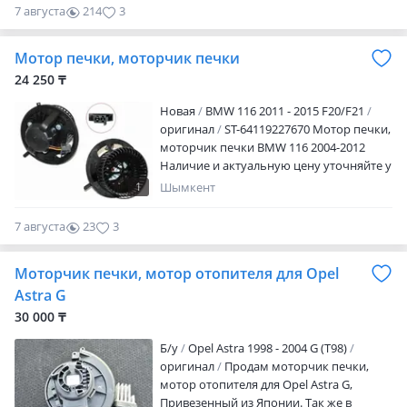
запчастей, как новых, так и Б/У из
7 августа
214
3
Японии, на разные авто. В том числе
Opel Astra, Subaru Outback, Mitsubishi
Мотор печки, моторчик печки
Lanser X, Mazda MPV LW, Toyota (Тойота)
Caldina, Mark 2, Mark 2 Qualis, Chaser,
24 250 ₸
Rav4, Granvia, Camry Gracia, Exiv, Curren,
Новая
BMW 116 2011 - 2015 F20/F21
Celica А также запчасти на заказ на
оригинал
ST-64119227670 Мотор печки,
любые марки авто. Срок доставки 1-14
моторчик печки BMW 116 2004-2012
дней.
Наличие и актуальную цену уточняйте у
менеджера
1
Шымкент
7 августа
23
3
Моторчик печки, мотор отопителя для Opel
Astra G
30 000 ₸
Б/y
Opel Astra 1998 - 2004 G (T98)
оригинал
Продам моторчик печки,
мотор отопителя для Opel Astra G,
Привезенный из Японии. Так же в