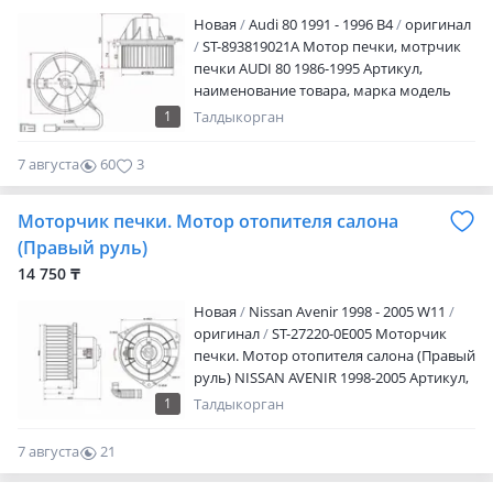
Новая
Audi 80 1991 - 1996 B4
оригинал
ST-893819021A Мотор печки, мотрчик
печки AUDI 80 1986-1995 Артикул,
наименование товара, марка модель
авто, период выпуска Наличие и
1
Талдыкорган
актуальную цену уточняйте у
менеджера Адрес магазина: Ул.
7 августа
60
3
Желтоксан 259 Режим работы: Пн. —
пт.09: 00 — 18: 00 Сб.10: 00 — 17: 00 Вс —
Моторчик печки. Мотор отопителя салона
выходной
(Правый руль)
14 750 ₸
Новая
Nissan Avenir 1998 - 2005 W11
оригинал
ST-27220-0E005 Моторчик
печки. Мотор отопителя салона (Правый
руль) NISSAN AVENIR 1998-2005 Артикул,
наименование товара, марка модель
1
Талдыкорган
авто, период выпуска Наличие и
актуальную цену уточняйте у
7 августа
21
менеджера Адрес магазина: Ул.
0
Желтоксан 259 Режим работы: Пн. —