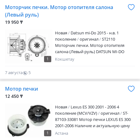
Моторчик печки. Мотор отопителя салона
(Левый руль)
19 950 ₸
Новая
Datsun mi-Do 2015 - н.в. 1
поколение
оригинал
ST2110
Моторчик печки. Мотор отопителя
салона (Левый руль) DATSUN MI-DO
2014-2021 Артикул, наименование
1
Кокшетау
товара, марка модель авто, период
выпуска Наличие и актуальную цену
7 августа
5
уточняйте у менеджера Возможна
0
оплата red АВТОТРЕЙД сеть магазинов
Мотор печки
автозапчастей и установочных центров
Мы находимся по адресу: Ул. Жумабека
12 450 ₸
Ташенова, уч.170В/1 Режим работы: Пн-
Новая
Lexus ES 300 2001 - 2006 4
пт: 09: 00-18: 00 Сб: 10: 00-17: 00 Вс:
поколение (MCV/VZV)
оригинал
ST-
выходной
87103-33081 Мотор печки LEXUS ES 300
2001-2006 Наличие и актуальную цену
уточняйте у менеджера
1
Астана