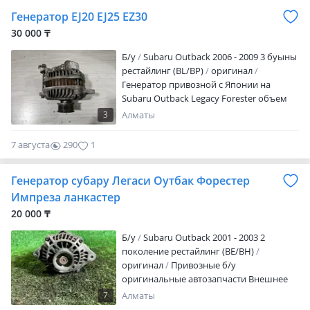
Генератор EJ20 EJ25 EZ30
30 000 ₸
Б/y
Subaru Outback 2006 - 2009 3 буыны
рестайлинг (BL/BP)
оригинал
Генератор привозной с Японии на
Subaru Outback Legacy Forester объем
2.0 2.5 3.0
3
Алматы
7 августа
290
1
Генератор субару Легаси Оутбак Форестер
Импреза ланкастер
20 000 ₸
Б/y
Subaru Outback 2001 - 2003 2
поколение рестайлинг (BE/BH)
оригинал
Привозные б/у
оригинальные автозапчасти Внешнее
состояние — на фото.
7
Алматы
Работоспособность не гарантируется,