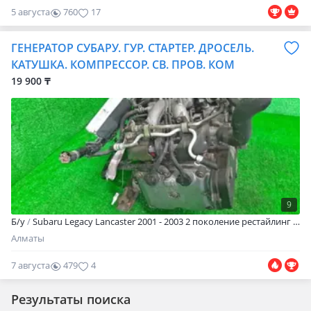
5 августа
760
17
ГЕНЕРАТОР СУБАРУ. ГУР. СТАРТЕР. ДРОСЕЛЬ.
КАТУШКА. КОМПРЕССОР. СВ. ПРОВ. КОМ
19 900 ₸
9
Б/y
Subaru Legacy Lancaster 2001 - 2003 2 поколение рестайлинг
СУ
Алматы
7 августа
479
4
Результаты поиска