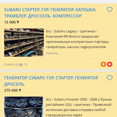
SUBARU СТАРТЕР. ГУР. ГЕНЕРАТОР. КАТУШКА.
ТРАМБЛЕР. ДРОССЕЛЬ. КОМПРЕССОР
15 000 ₸
Б/y
Subaru Legacy
оригинал
Компания RR Motors предлагает
оригинальные контрактные стартеры,
генераторы, насосы гидроусилителя
руля (ГУР), компрессоры кондиционера,
1
Алматы
катушки зажигания, трамблеры и
дроссельные заслонки Subaru в
6 августа
14
отличном техническом состоянии. В
0
наличии запчасти для популярных
ГЕНЕРАТОР СУБАРУ. ГУР. СТАРТЕР. ГЕНЕРАТОР.
моделей: Impreza, Legacy, Outback,
Forester, XV, WRX, STI, Levorg, Exiga,
ДРОСЕЛЬ.
Tribeca, BRZ, Justy, Leone, Domingo,
275 000 ₸
Sambar и других моделей Subaru. Все
запчасти привезены с автомобилей без
Б/y
Subaru Forester 2005 - 2008 2 буыны
пробега по Казахстану, проходят
рестайлинг (SG)
оригинал
Привозной
обязательную проверку перед
из японии доставка отправка любой
продажей и полностью готовы к
город расрочка через