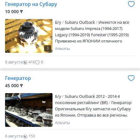
Генератор на Субару
LancASTER (1998-2003) Subaru Legacy
Grand Wagon (1994-1997) Subaru Outback
10 000 ₸
(1994-2017) отправка во все регионы.
Б/y
Subaru Outback
Имеются на все
модели Subaru Impreza (1994-2017)
Legacy (1994-2019) Forester (1995-2019)
Привезено из ЯПОНИИ отличного
качества. Имеются услуги СТО. Работаем
3
Алматы
без выходных с 9.00-18.00 Большой
выбор оригинальных б/у запчастей из
6 августа
416
6
Японии. Все автомобили покупаются
только на аукционах. Прямые поставки.
Генератор
Subaru Impreza WRX STI (1993-2011)
Subaru Forester (1997-2017) Subaru
45 000 ₸
Legacy (1990-2014) Subaru Legacy
Б/y
Subaru Outback 2012 - 2014 4
Lancaster (1998-2003) Subaru Legacy
поколение рестайлинг (BR)
Генератор
Grand Wagon (1994-1997) Subaru Outback
Оригинальные б/у запчасти на Субару
(1994-2017) Отправка во все регионы.
из Японии. Отправка во все регионы.
3
Алматы
6 августа
153