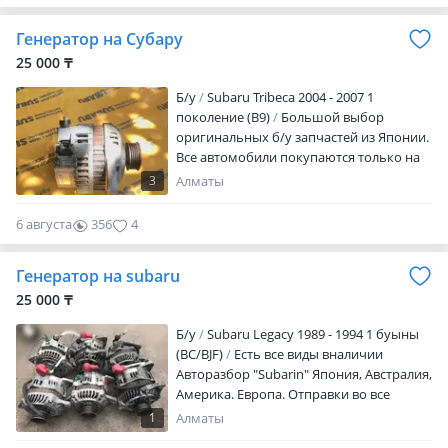
0
Генератор на Субару
25 000 ₸
Б/y
Subaru Tribeca 2004 - 2007 1
поколение (B9)
Большой выбор
оригинальных б/у запчастей из Японии.
Все автомобили покупаются только на
аукционах. Прямые поставки. Subaru
3
Алматы
Impreza WRX STI (1993-2011) Subaru
Forester (1997-2017) Subaru Legacy (1990-
6 августа
356
4
2014) Subaru Legacy Lancaster (1998-2003)
Subaru Legacy Grand Wagon (1994-1997)
Генератор на subaru
Subaru Outback (1994-2017)
25 000 ₸
Б/y
Subaru Legacy 1989 - 1994 1 буыны
(BC/BJF)
Есть все виды вналичии
Авторазбор "Subarin" Япония, Австралия,
Америка. Европа. Отправки во все
регионы РК, РФ, КГ. Обращаться по
1
Алматы
телефону. График работы с 10: 00 до