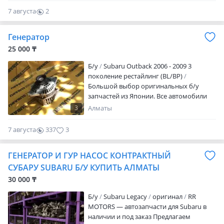
каждая деталь продаётся как есть. Даём
7 августа
2
3 14 дней на проверку (в зависимости от
0
детали и региона). Возврат или обмен
Генератор
возможен только при сохранении
исходного состояния и по
25 000 ₸
согласованию. Все транспортные и иные
Б/y
Subaru Outback 2006 - 2009 3
расходы — за счёт покупателя,
поколение рестайлинг (BL/BP)
независимо от причины возврата или
Большой выбор оригинальных б/у
обмена. Оплата: • через Red • в кредит •
запчастей из Японии. Все автомобили
в рассрочку (во время акции) Доставка: •
покупаются только на аукционах.
Яндекс по Алматы • Отправка в регионы
3
Алматы
Прямые поставки. Subaru Impreza WRX
РК Все расходы по доставке, возврату и
STI (1993-2011) Subaru Forester (1997-
пересылке оплачиваются покупателем.
7 августа
337
3
2017) Subaru Legacy (1990-2014) Subaru
Legacy Lancaster (1998-2003) Subaru
ГЕНЕРАТОР И ГУР НАСОС КОНТРАКТНЫЙ
Legacy Grand Wagon (1994-1997) Subaru
Outback (1994-2017)
СУБАРУ SUBARU Б/У КУПИТЬ АЛМАТЫ
30 000 ₸
Б/y
Subaru Legacy
оригинал
RR
MOTORS — автозапчасти для Subaru в
наличии и под заказ Предлагаем