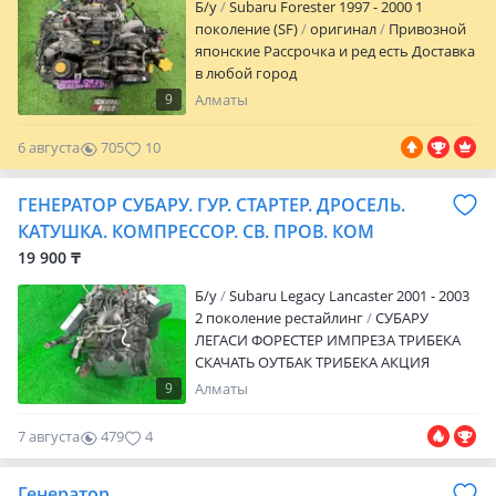
Subaru Стартеры, генераторы, ГУР,
Б/y
Subaru Forester 1997 - 2000 1
компрессоры кондиционера, катушки,
поколение (SF)
оригинал
Привозной
трамблеры и дроссельные заслонки в
японские Рассрочка и ред есть Доставка
наличии Проверенное техническое
в любой город
состояние Подбор по VIN-коду Без
9
Алматы
скрытых дефектов Отправка по всему
Казахстану Доставка по городу Red
6 августа
705
10
Рассрочка RR Motors надежный
поставщик контрактных автозапчастей.
ГЕНЕРАТОР СУБАРУ. ГУР. СТАРТЕР. ДРОСЕЛЬ.
Звоните или пишите ответим на все
вопросы, поможем подобрать
КАТУШКА. КОМПРЕССОР. СВ. ПРОВ. КОМ
подходящую запчасть и оперативно
19 900 ₸
оформим отправку.
Б/y
Subaru Legacy Lancaster 2001 - 2003
2 поколение рестайлинг
СУБАРУ
ЛЕГАСИ ФОРЕСТЕР ИМПРЕЗА ТРИБЕКА
СКАЧАТЬ ОУТБАК ТРИБЕКА АКЦИЯ
РАССРОЧКА ДОСТАВКА САМЫЙ НИЗКИЙ
9
Алматы
ЦЕНА РАССРОЧКА ОТПРАВКА
УТОЧНЯЙТЕ ЦЕНУ ЧЕРЕЗ ЗВОНОК
7 августа
479
4
ОПТОВЫЙ СКЛАД РАССРОЧКА ДОСТАВКА
САМЫЙ НИЗКИЙ ЦЕНА РАССРОЧКА
Генератор
ОТПРАВКА УТОЧНЯЙТЕ ЦЕНУ ЧЕРЕЗ