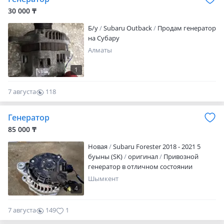
ЗВОНОК ОПТОВЫЙ СКЛАД РАССРОЧКА
30 000 ₸
ДОСТАВКА САМЫЙ НИЗКИЙ ЦЕНА
Б/y
Subaru Outback
Продам генератор
РАССРОЧКА ОТПРАВКА УТОЧНЯЙТЕ
на Субару
ЦЕНУ ЧЕРЕЗ ЗВОНОК ОПТОВЫЙ СКЛАД
РАССРОЧКА ДОСТАВКА САМЫЙ НИЗКИЙ
Алматы
ЦЕНА РАССРОЧКА Привозной японский
Рассрочка ред есть Достовка любой
1
7 августа
118
0
Генератор
85 000 ₸
Новая
Subaru Forester 2018 - 2021 5
буыны (SK)
оригинал
Привозной
генератор в отличном состоянии
Шымкент
4
7 августа
149
1