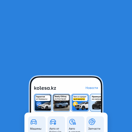
RU
Открыть приложение
1
Автозапчасти
Фильтр
Генератор на субару в Казахстане
Найдено 255 объявлений
VIP-предложения
Стать VIP
Стартер Subaru. Генератор. Гур. Компрессор.
Катушка. Дросель.
15 000 ₸