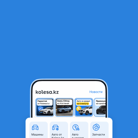
RU
Открыть приложение
1
Запчасти
Фильтр
Продажа автомобильных запчастей в
Кокшетау
Найдено 5 194 объявления
VIP-предложения
Стать VIP
Бампера на все авто
2