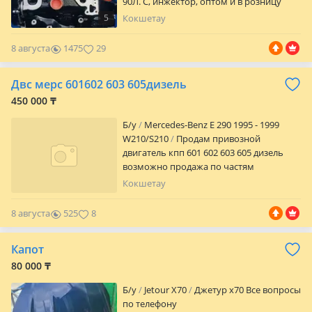
90Л. С, инжектор, оптом и в розницу
отправка рассрочка подходят пассат
5
Кокшетау
гольф подробности уточняйте по
указанным номерам возможно
8 августа
1475
29
установка под ключ при установке
возможно обмен на ваш старый
Двс мерс 601602 603 605дизель
двигатель с доплатой подробности
уточняйте по указанным номерам
450 000 ₸
Б/y
Mercedes-Benz E 290 1995 - 1999
W210/S210
Продам привозной
двигатель кпп 601 602 603 605 дизель
возможно продажа по частям
подробности цены уточняйте по ниже
Кокшетау
указаным номерам телефон отправка
по регионам расчёт по прибытию
8 августа
525
8
подробности уточняйте на всех
номерах РАССРОЧКА 3, 6, 12, 24
Капот
подробности уточняйте по указанным
номерам
80 000 ₸
Б/y
Jetour X70
Джетур х70 Все вопросы
по телефону