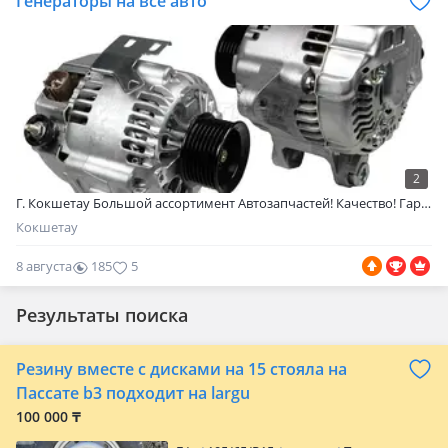
Генераторы на все авто
2
Г. Кокшетау Большой ассортимент Автозапчастей! Качество! Гарантия! Доступные ЦЕНЫ! Доставка по городу! Более 20 лет на рынке! Кузовные детали; оптика; Радиаторы; Автостекла; Детали подвески и двигателя; Тормозная система; Трансмиссия; Фильтры; Колодки; Антифриз; Свечи. Точные цены и наличие уточняйте у менеджеров по телефону. Адрес магазина: Ул. Жумабека Ташенова, уч.170В/1 Режим работы: Пн-пт: 09: 00-18: 00 Сб: 10…
Кокшетау
8 августа
185
5
Результаты поиска
Резину вместе с дисками на 15 стояла на
Пассате b3 подходит на largu
100 000 ₸