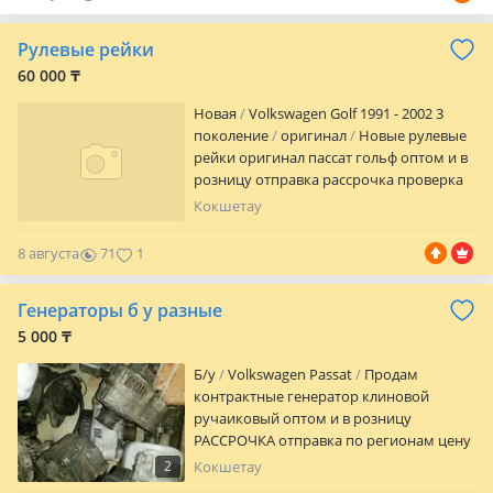
гарантийного срока Звоните —
0
подберём двигатель или КПП под ваш
Рулевые рейки
автомобиль и бюджет Мы не просто
60 000 ₸
продаём — заботимся о вашем агрегате
S.MOTORS — надёжность, проверенная
Новая
Volkswagen Golf 1991 - 2002 3
сотнями клиентов по всему Казахстану
поколение
оригинал
Новые рулевые
рейки оригинал пассат гольф оптом и в
розницу отправка рассрочка проверка
месяц подробности уточняйте по
Кокшетау
указанным номерам с гарантией один
месяц и без гарантии
8 августа
71
1
Генераторы б у разные
5 000 ₸
Б/y
Volkswagen Passat
Продам
контрактные генератор клиновой
ручаиковый оптом и в розницу
РАССРОЧКА отправка по регионам цену
уточняйте а также комплектующие
2
Кокшетау