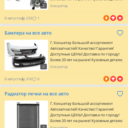
оптика; Радиаторы; Автостекла; Детали
2
Кокшетау
подвески и двигателя; Тормозная
система; Трансмиссия; Фильтры;
8 августа
233
1
Колодки; Антифриз; Свечи. Точные цены
и наличие уточняйте у менеджеров по
Бампера на все авто
телефону. Адрес магазина: Ул. Жумабека
Ташенова, уч.170В/1 Режим работы: Пн-
Г. Кокшетау Большой ассортимент
пт: 09: 00-18: 00 Сб: 10…
Автозапчастей! Качество! Гарантия!
Доступные ЦЕНЫ! Доставка по городу!
Более 20 лет на рынке! Кузовные детали;
оптика; Радиаторы; Автостекла; Детали
2
Кокшетау
подвески и двигателя; Тормозная
система; Трансмиссия; Фильтры;
8 августа
316
6
Колодки; Антифриз; Свечи. Точные цены
и наличие уточняйте у менеджеров по
Радиатор печки на все авто
телефону. Адрес магазина: Ул. Жумабека
Ташенова, уч.170В/1 Режим работы: Пн-
Г. Кокшетау Большой ассортимент
пт: 09: 00-18: 00 Сб: 10…
Автозапчастей! Качество! Гарантия!
Доступные ЦЕНЫ! Доставка по городу!
Более 20 лет на рынке! Кузовные детали;
оптика; Радиаторы; Автостекла; Детали
2
Кокшетау