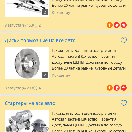
Более 20 лет на рынке! Кузовные детали;
оптика; Радиаторы; Автостекла; Детали
2
Кокшетау
подвески и двигателя; Тормозная
система; Трансмиссия; Фильтры;
8 августа
153
2
Колодки; Антифриз; Свечи. Точные цены
и наличие уточняйте у менеджеров по
Диски тормозные на все авто
телефону. Адрес магазина: Ул. Жумабека
Ташенова, уч.170В/1 Режим работы: Пн-
Г. Кокшетау Большой ассортимент
пт: 09: 00-18: 00 Сб: 10…
Автозапчастей! Качество! Гарантия!
Доступные ЦЕНЫ! Доставка по городу!
Более 20 лет на рынке! Кузовные детали;
оптика; Радиаторы; Автостекла; Детали
2
Кокшетау
подвески и двигателя; Тормозная
система; Трансмиссия; Фильтры;
8 августа
203
4
Колодки; Антифриз; Свечи. Точные цены
и наличие уточняйте у менеджеров по
Стартеры на все авто
телефону. Адрес магазина: Ул. Жумабека
Ташенова, уч.170В/1 Режим работы: Пн-
Г. Кокшетау Большой ассортимент
пт: 09: 00-18: 00 Сб: 10…
Автозапчастей! Качество! Гарантия!
Доступные ЦЕНЫ! Доставка по городу!
Более 20 лет на рынке! Кузовные детали;