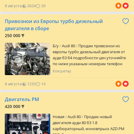
8 августа
2624
29
Привознои из Европы турбо дизельный
двигателя в сборе
250 000 ₸
Б/y
Audi 80
Продам привознои из
европы турбо дизельный двигателя от
ауди б3 б4 подробности цен уточняйте
по ниже указаным номерам телефон
отправка по регионам расчёт по
7
Кокшетау
прибытию в ваш город РАССРОЧКА
ЧЕРЕЗ НА ГОД подробности уточняйте
8 августа
1233
14
Двигатель PM
420 000 ₸
Новая
Audi 80
Продам новый
двигателя ауди 80 б3 1.8
карбюраторный, моновпрыск AZD PM