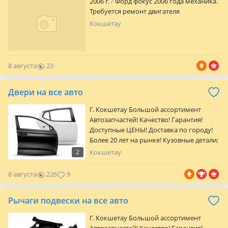
2006 г.
Форд фокус 2006 года механика.
Требуется ремонт двигателя
Кокшетау
8 августа
23
0
Двери на все авто
Г. Кокшетау Большой ассортимент
Автозапчастей! Качество! Гарантия!
Доступные ЦЕНЫ! Доставка по городу!
Более 20 лет на рынке! Кузовные детали;
оптика; Радиаторы; Автостекла; Детали
2
Кокшетау
подвески и двигателя; Тормозная
система; Трансмиссия; Фильтры;
8 августа
226
9
Колодки; Антифриз; Свечи. Точные цены
и наличие уточняйте у менеджеров по
Рычаги подвески на все авто
телефону. Адрес магазина: Ул. Жумабека
Ташенова, уч.170В/1 Режим работы: Пн-
Г. Кокшетау Большой ассортимент
пт: 09: 00-18: 00 Сб…