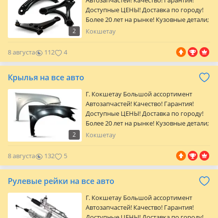
Автозапчастей! Качество! Гарантия!
Доступные ЦЕНЫ! Доставка по городу!
Более 20 лет на рынке! Кузовные детали;
оптика; Радиаторы; Автостекла; Детали
2
Кокшетау
подвески и двигателя; Тормозная
система; Трансмиссия; Фильтры;
8 августа
112
4
Колодки; Антифриз; Свечи. Точные цены
и наличие уточняйте у менеджеров по
Крылья на все авто
телефону. Адрес магазина: Ул. Жумабека
Ташенова, уч.170В/1 Режим работы: Пн-
Г. Кокшетау Большой ассортимент
пт: 09: 00-18: 00 Сб: 10…
Автозапчастей! Качество! Гарантия!
Доступные ЦЕНЫ! Доставка по городу!
Более 20 лет на рынке! Кузовные детали;
оптика; Радиаторы; Автостекла; Детали
2
Кокшетау
подвески и двигателя; Тормозная
система; Трансмиссия; Фильтры;
8 августа
132
5
Колодки; Антифриз; Свечи. Точные цены
и наличие уточняйте у менеджеров по
Рулевые рейки на все авто
телефону. Адрес магазина: Ул. Жумабека
Ташенова, уч.170В/1 Режим работы: Пн-
Г. Кокшетау Большой ассортимент
пт: 09: 00-18: 00 Сб: 10…
Автозапчастей! Качество! Гарантия!
Доступные ЦЕНЫ! Доставка по городу!