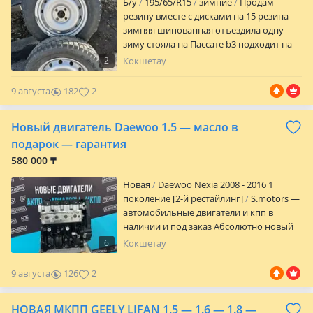
Б/у
195/65/R15
зимние
Продам
резину вместе с дисками на 15 резина
зимняя шипованная отъездила одну
зиму стояла на Пассате b3 подходит на
largus и другие лады или поменяю на
2
Кокшетау
равноценную только на 14 тоже
зимнюю шипованную
9 августа
182
2
Новый двигатель Daewoo 1.5 — масло в
подарок — гарантия
580 000 ₸
Новая
Daewoo Nexia 2008 - 2016 1
поколение [2-й рестайлинг]
S.motors —
автомобильные двигатели и кпп в
наличии и под заказ Абсолютно новый
двигатель для Daewoo Nexia/Lanos/ZAZ
6
Кокшетау
Chance 1.5 — в наличии по доступной
стоимости При покупке — 5 литров
9 августа
126
2
оригинального масла в подарок Цена
нового мотора — как за капремонт
НОВАЯ МКПП GEELY LIFAN 1.5 — 1.6 — 1.8 —
старого Что вы получаете: • Только