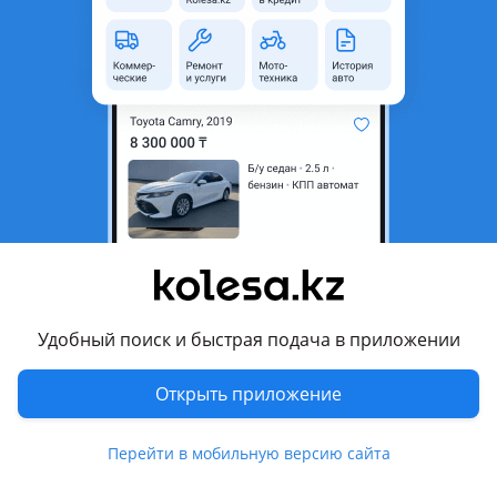
Г. Кокшетау Большой ассортимент Автозапчастей! Качество! Гарантия! Доступные ЦЕНЫ! Доставка по городу! Более 20 лет на рынке! Кузовные детали; оптика; Радиаторы; Автостекла; Детали подвески и двигателя; Тормозная система; Трансмиссия; Фильтры; Колодки; Антифриз; Свечи. Точные цены и наличие уточняйте у менеджеров по телефону. Адрес магазина: Ул. Жумабека Ташенова, уч.170В/1 Режим работы: Пн-пт: 09: 00-18: 00 Сб: 10…
Кокшетау
8 августа
316
6
Крышки багажника на все авто
Удобный поиск и быстрая подача в приложении
2
Г. Кокшетау Большой ассортимент Автозапчастей! Качество! Гарантия! Доступные ЦЕНЫ! Доставка по городу! Более 20 лет на рынке! Кузовные детали; оптика; Радиаторы; Автостекла; Детали подвески и двигателя; Тормозная система; Трансмиссия; Фильтры; Колодки; Антифриз; Свечи. Точные цены и наличие уточняйте у менеджеров по телефону. Адрес магазина: Ул. Жумабека Ташенова, уч.170В/1 Режим работы: Пн-пт: 09: 00-18: 00 Сб: 10…
Открыть приложение
Кокшетау
8 августа
218
2
Перейти в мобильную версию сайта