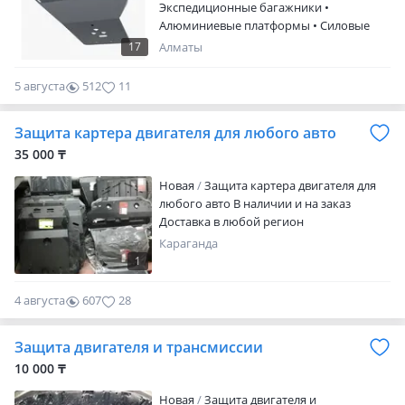
Экспедиционные багажники •
Алюминиевые платформы • Силовые
бамперы и пороги • Калитки запасного
17
Алматы
колеса • Маркизы 180 и 270 • Боковые
лестницы • Дополнительное LED-
5 августа
512
11
освещение и фары • Защита днища •
Лебёдки • Органайзеры и системы
Защита картера двигателя для любого авто
хранения • Шноркели и другие
аксессуары Кунги для пикапов Фаркопы
35 000 ₸
и фаркопные рамы В наличии и под
Новая
Защита картера двигателя для
заказ Профессиональная…
любого авто В наличии и на заказ
Доставка в любой регион
Караганда
1
4 августа
607
28
Защита двигателя и трансмиссии
10 000 ₸
Новая
Защита двигателя и