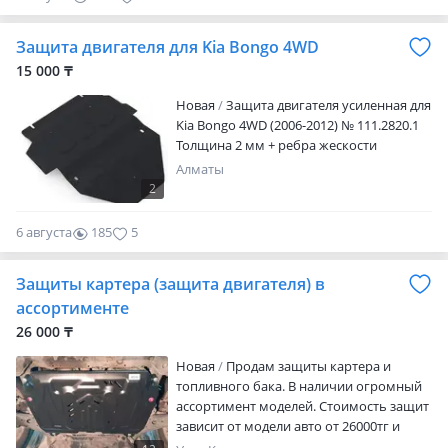
Защита двигателя для Kia Bongo 4WD
15 000 ₸
Новая
Защита двигателя усиленная для
Kia Bongo 4WD (2006-2012) № 111.2820.1
Толщина 2 мм + ребра жескости
Алматы
2
6 августа
185
5
Защиты картера (защита двигателя) в
ассортименте
26 000 ₸
Новая
Продам защиты картера и
топливного бака. В наличии огромный
ассортимент моделей. Стоимость защит
зависит от модели авто от 26000тг и
выше! Смотрите наши другие