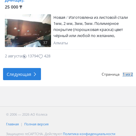
25 000 ₸
Новая
Изготовлена из листовой стали
1мм, 2 мм, 3мм, 5мм. Полимерное
покрытие (порошковая краска) цвет
чёрный или любой по желанию,
установка. Защита топливных баков.
37
Алматы
Цена от 25000 и выше, все цены не
расписать-звоните. Более 600 моделей.
2 августа
13794
428
Есть в наличии, есть под заказ.
Учитываются пожелания-вентиляция
(или её отсутствие), лючки. Можно из
Следующая
Страница
другого металла, но дороже
© 2006 — 2026 АО Колеса
Главная
Полная версия
Защищено reCAPTCHA. Действуют
Политика конфиденциальности