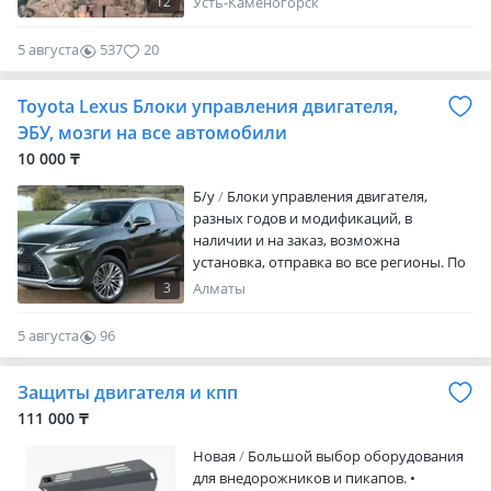
12
Усть-Каменогорск
объявления. Звоните в будние дни с 9.00
до 18.00 часов! В не рабочее время
5 августа
537
20
пишите по указанному номеру
Toyota Lexus Блоки управления двигателя,
ЭБУ, мозги на все автомобили
10 000 ₸
Б/у
Блоки управления двигателя,
разных годов и модификаций, в
наличии и на заказ, возможна
установка, отправка во все регионы. По
всем вопросам звоните или пишите
3
Алматы
5 августа
96
0
Защиты двигателя и кпп
111 000 ₸
Новая
Большой выбор оборудования
для внедорожников и пикапов. •