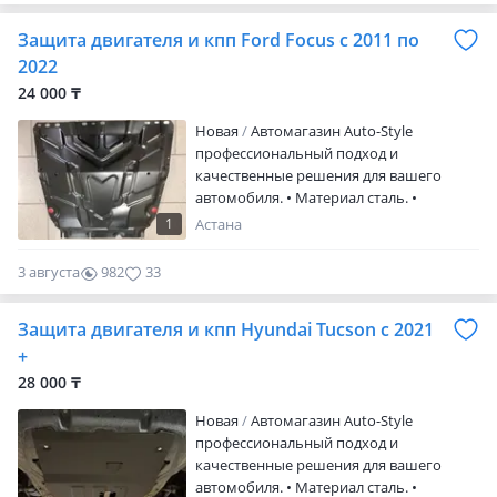
Посмотрите другие наши объявления —
Защита двигателя и кпп Ford Focus с 2011 по
возможно, найдёте именно то, что
искали
2022
24 000 ₸
Новая
Автомагазин Auto-Style
профессиональный подход и
качественные решения для вашего
автомобиля. • Материал сталь. •
Толщина 2 мм. • Порошковое покрытие.
1
Астана
• Фирма Автоброня. • Крепления и
инструкция по установке в комплекте. •
3 августа
982
33
Производство Россия. • Отправка в
регионы. Посмотрите другие наши
Защита двигателя и кпп Hyundai Tucson с 2021
объявления — возможно, найдёте
именно то, что искали
+
28 000 ₸
Новая
Автомагазин Auto-Style
профессиональный подход и
качественные решения для вашего
автомобиля. • Материал сталь. •