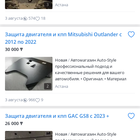
Толщина 2 мм. • Порошковое покрытие.
3
Астана
• Фирма Автоброня. • Крепления и
инструкция по установке в комплекте. •
3 августа
574
18
Производство Россия. • Отправка в
регионы. Посмотрите другие наши
Защита двигателя и кпп Mitsubishi Outlander с
объявления — возможно, найдёте
именно то, что искали
2012 по 2022
30 000 ₸
Новая
Автомагазин Auto-Style
профессиональный подход и
качественные решения для вашего
автомобиля. • Оригинал. • Материал
сталь. • Толщина 2 мм. • Порошковое
2
Астана
покрытие. • Крепления и инструкция по
установке в комплекте. • Отправка в
3 августа
966
9
регионы. Посмотрите другие наши
объявления — возможно, найдёте
Защита двигателя и кпп GAC GS8 с 2023 +
именно то, что искали
26 000 ₸
Новая
Автомагазин Auto-Style