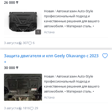
26 000 ₸
Новая
Автомагазин Auto-Style
профессиональный подход и
качественные решения для вашего
автомобиля. • Материал сталь. •
Толщина 2 мм. • Порошковое покрытие.
1
Астана
• Фирма Автоброня. • Крепления и
инструкция по установке в комплекте. •
3 августа
307
6
Производство Россия. • Отправка в
регионы. Посмотрите другие наши
Защита двигателя и кпп Geely Okavango с 2023
объявления — возможно, найдёте
именно то, что искали
+
30 000 ₸
Новая
Автомагазин Auto-Style
профессиональный подход и
качественные решения для вашего
автомобиля. • Материал сталь. •
Толщина 2 мм. • Порошковое покрытие.
3
Астана
• Фирма Sheriff. • Крепления по
установке в комплекте. • Производство
3 августа
1816
29
Россия. • Отправка в регионы.