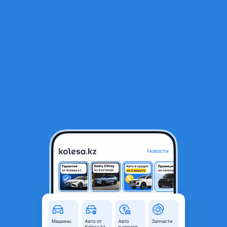
RU
Открыть приложение
1
Аксессуары и мультимедиа
Фильтр
Аксессуары для автомобилей в Казахстане
Найдено 25 объявлений
Котёл подогрева двигателя (не Китай) на 220 В
и брызговики
10 000 ₸
Новая
Продам недорого котёл
подогрева двигателя на 220 В. Не Китай!
Провода мягкие, морозостойкие. И
брызговики универсальные, резиновые
2
Астана
7 августа
27
0
Утеплитель двигателя и шумоизоляция