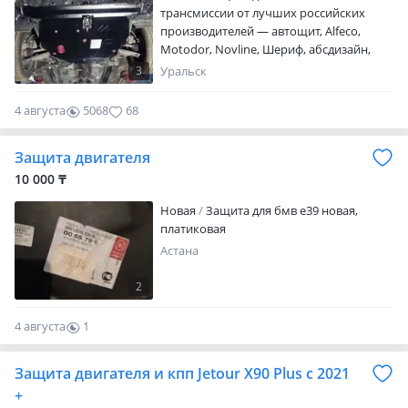
трансмиссии от лучших российских
производителей — автощит, Alfeco,
Motodor, Novline, Шериф, абсдизайн,
Protex, Автоброня. Материал
3
Уральск
изготовления — сталь, алюминий,
композит В наличии и на заказ.
4 августа
5068
68
Доставка на заказ защиты на любую
марку автомобиля за 7 дней (при
Защита двигателя
условии выпуска производителями).
Жесткая конструкция, удобное
10 000 ₸
надежное крепление и качественная
Новая
Защита для бмв е39 новая,
покраска. Качество продукта являе…
платиковая
Астана
2
4 августа
1
0
Защита двигателя и кпп Jetour X90 Plus с 2021
+