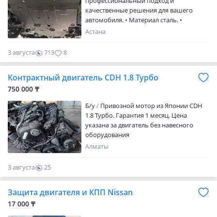
профессиональный подход и
качественные решения для вашего
автомобиля. • Материал сталь. •
Толщина 2 мм. • Порошковое покрытие.
2
Астана
• Фирма Sheriff. • Крепления в
комплекте. • Производство Россия. •
3 августа
713
8
Отправка в регионы. Посмотрите другие
наши объявления — возможно, найдёте
Контрактный двигатель CDH 1.8 Турбо
именно то, что искали
750 000 ₸
Б/у
Привозной мотор из Японии CDH
1.8 Турбо. Гарантия 1 месяц. Цена
указана за двигатель без навесного
оборудования
1
Алматы
3 августа
25
0
Защита двигателя и КПП Nissan
17 000 ₸