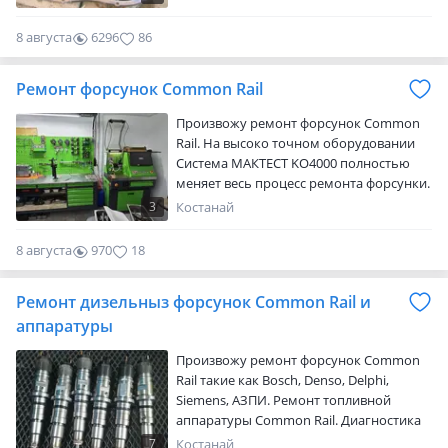
выполненные работы. Г. Костанай ул.
Карбышева р-он "Камаз центра" на
8 августа
6296
86
территории ГЭК "Кроликовод" (бывшее
СТО "Джип")
Ремонт форсунок Common Rail
Произвожу ремонт форсунок Common
Rail. На высоко точном оборудовании
Cистема МАКТЕСТ KO4000 полностью
меняет весь процесс ремонта форсунки.
Процесс окончательной настройки
3
Костанай
форсунки и её балансировки
происходит иначе — не после
8 августа
970
18
освидетельствования
отремонтированной форсунки на
Ремонт дизельныз форсунок Common Rail и
стенде, а в процессе сборки. Причём все
расчёты система выполняет по
аппаратуры
собственным алгоритмам и каждый
Произвожу ремонт форсунок Сommon
регулировочный компонент
Rail такие как Bosch, Denso, Delphi,
рассчитывается…
Siemens, АЗПИ. Ремонт топливной
аппаратуры Common Rail. Диагностика
датчиков и топливных аккумуляторов
7
Костанай