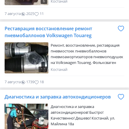
пневмоподвески. Ремонтный комплект,
6
Костанай
цилиндр, гильза, головка, поршневое
кольцо, манжета. Этот ремкомплект
7 августа
2025
11
изготовлен на заводе (о. Тайвань) по
производству комплектующих
Реставрация восстановление ремонт
запчастей для известных фирм-
производителей компрессоров
пневмобаллонов Volkswagen Touareg
пневмоподвески Wabco и AMK.
Ремонт, воостановление, реставрация
Применяется на автомобилях:
пневмостоек пневмобаллонов
Мерседес…
пневмоамортизаторов пневмоподушек
на Volkswagen Touareg. Фольксваген
Туарег. Многолетний опыт работы,
17
Костанай
заводское оборудование, гарантия
качества, низкие цены. Используем
7 августа
1739
18
пневмоэлемент известного
европейского производителя, с
Диагностика и заправка автокондиционеров
усиленными характеристиками.
Пневмобаллоны так же подходят на
Диагностика и заправка
автомобиль AUDI и PORSCHE.
автокондиционеров! Быстро!
Производим ремонт компрессоров
Качественно! Дешево! Костанай, ул.
пневмоподве…
Майлина 18а