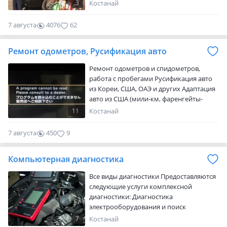
3
Костанай
7 августа
4076
62
Ремонт одометров, Русификация авто
Ремонт одометров и спидометров,
работа с пробегами Русификация авто
из Кореи, США, ОАЭ и других Адаптация
авто из США (мили-км, фаренгейты-
цельсии, галлоны-литры)
11
Костанай
Компьютерная диагностика всех видов
иномарок Прошивка и чистка блоков
7 августа
450
9
SRS после ДТП Включение-отключение
ходовых огней (DRL) Включение-
Компьютерная диагностика
отключение зуммера не пристегнутых
ремней А так же многие другие виды
Все виды диагностики Предоставляются
работ МЫ НАХОДИМСЯ В КОСТАНАЕ!
следующие услуги комплексной
диагностики: Диагностика
электрооборудования и поиск
неисправностей Диагностика
7
Костанай