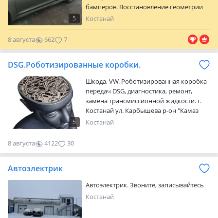
бамперов. Восстановление геометрии
(робот) Качественно. С гарантией. В
5
Костанай
кротчайшие сроки
8 августа
662
7
DSG.Роботизированные коробки.
Шкода, VW. Роботизированная коробка
передач DSG, диагностика, ремонт,
замена трансмиссионной жидкости. г.
Костанай ул. Карбышева р-он "Камаз
центра" на территории ГЭК
5
Костанай
"Кроликовод" (бывшее СТО "Джип")
Центр АКПП
8 августа
4122
30
Автоэлектрик
Автоэлектрик. Звоните, записывайтесь
Костанай