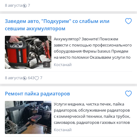
диагностика систем автомобилей.
8 августа
7
Стоимость диагностки легкового авто
0
на выезд 8000тг (в черте города)
Заведем авто, "Подкурим" со слабым или
грузового авто 14000тг так же выезжаю
за город (автоэлектрик. Диганостика
севшим аккумулятором
авто. Автосервис. Ремонт авто. Помощь
Аккумулятор? Звоните! Поможем
н…
завести с помощью профессионального
оборудования Фирмы baseus Приедем
на место поломки Оказываем услуги по
запуску легковых (12 вольт) севшим или
2
Костанай
слабым аккумулятором на выезд по
городу Подкачка колес на месте Цена
8 августа
643
7
договорная . diagnost.kst
Ремонт пайка радиаторов
Услуги медника, чистка печек, пайка
радиаторов, обслуживание радиаторов
с коммерческой техники, пайка трубок,
самоваров, радиаторов газовых котлов
и холодильного оборудования. С 10 до 5
1
Костанай
пн-пт, суббота до 2. Дулатова 230а, Сто