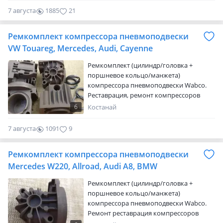
Audi Q-7, Ауди Ку-7, Audi A-6, Audi A-8,
7 августа
1885
21
Мерседес, Mercedes W-220, W-211, W-221,
CLS, GL, ML, R), Volkswagen Phaeton,
Ремкомплект компрессора пневмоподвески
Фольксваген Фаэтон, BMW (Е-53, Е-70,
Е-65, Е-66), БМВ и многи…
VW Touareg, Mercedes, Audi, Cayenne
Ремкомплект (цилиндр/головка +
поршневое кольцо/манжета)
компрессора пневмоподвески Wabco.
Реставрация, ремонт компрессоров
пневмоподвески. Ремонтный комплект,
6
Костанай
цилиндр, гильза, головка, поршневое
кольцо, манжета. Этот ремкомплект
7 августа
1091
9
изготовлен на заводе (о. Тайвань) по
производству комплектующих
Ремкомплект компрессора пневмоподвески
запчастей для известных фирм-
производителей компрессоров
Mercedes W220, Allroad, Audi A8, BMW
пневмоподвески Wabco и AMK.
Ремкомплект (цилиндр/головка +
Применяется на автомобилях:
поршневое кольцо/манжета)
Фольксваге…
компрессора пневмоподвески Wabco.
Ремонт реставрация компрессоров