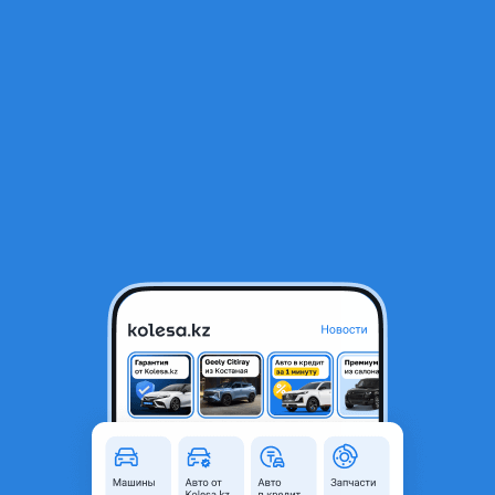
RU
Открыть приложение
1
Ремонт
Фильтр
Ремонт авто в Костанае
Найдено 69 объявлений
VIP-предложения
Стать VIP
Все виды кузовного ремонта.
5
Кузовные работы любой сложности. Покраска. (Покрасочная камера) Полировка. Вклейка стёкл. Ремонт бамперов. Восстановление геометрии (робот) Качественно. С гарантией. В кротчайшие сроки