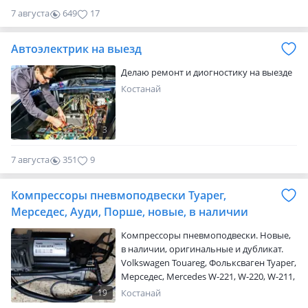
джип. Через 2 гис
7 августа
649
17
Автоэлектрик на выезд
Делаю ремонт и диогностику на выезде
Костанай
3
7 августа
351
9
Компрессоры пневмоподвески Туарег,
Мерседес, Ауди, Порше, новые, в наличии
Компрессоры пневмоподвески. Новые,
в наличии, оригинальные и дубликат.
Volkswagen Touareg, Фольксваген Туарег,
Мерседес, Mercedes W-221, W-220, W-211,
W-164, W-166, GL, ML, R, Porsche Cayenne,
19
Костанай
Порше Каен, Audi Allroad, Ауди Аллроуд,