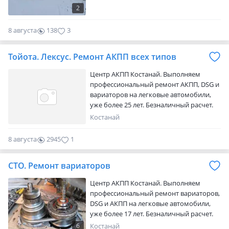
2
8 августа
138
3
Тойота. Лексус. Ремонт АКПП всех типов
Центр АКПП Костанай. Выполняем
профессиональный ремонт АКПП, DSG и
вариаторов на легковые автомобили,
уже более 25 лет. Безналичный расчет.
Имеем склад запчастей. Гарантии на
Костанай
выполненные работы. Г. Костанай ул.
Карбышева р-он "Камаз центра" на
8 августа
2945
1
территории ГЭК "Кроликовод" (бывшее
СТО "Джип")
СТО. Ремонт вариаторов
Центр АКПП Костанай. Выполняем
профессиональный ремонт вариаторов,
DSG и АКПП на легковые автомобили,
уже более 17 лет. Безналичный расчет.
Имеем склад запчастей. Гарантии на
6
Костанай