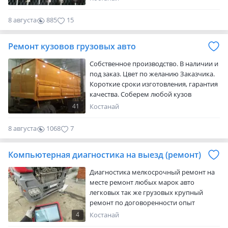
(рэйл) Выдача документов. Качество.
Костанайский Автоцентр Карбышева 32
8 августа
885
15
Б
Ремонт кузовов грузовых авто
Собственное производство. В наличии и
под заказ. Цвет по желанию Заказчика.
Короткие сроки изготовления, гарантия
качества. Соберем любой кузов
бортовой или самосвальный на а/м
41
Костанай
Камаз или прицеп под заказ! Изготовим
кузов по размерам заказчика!
8 августа
1068
7
Увеличение колесной базы!
Документальное переоборудование.
Компьютерная диагностика на выезд (ремонт)
Наличный и безналичный расчет
Диагностика мелкосрочный ремонт на
месте ремонт любых марок авто
легковых так же грузовых крупный
ремонт по договоренности опыт
работы в сфере авто 5 лет так же авто
4
Костанай
подбор проверка авто толщиномером