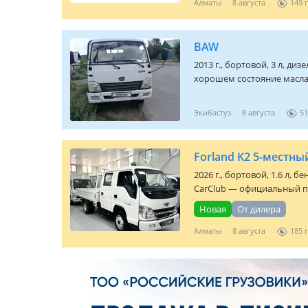
Алматы
8 августа
149
BAW
2013 г., бортовой, 3 л, диз
хорошем состояние масла 
Экибастуз
8 августа
51
Forland K2 5-местн
2026 г., бортовой, 1.6 л, 
CarClub — официальный п
Новая
От дилера
Алматы
8 августа
185