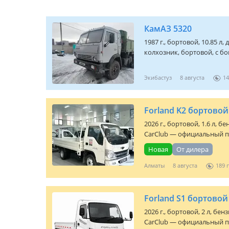
КамАЗ 5320
1987 г., бортовой, 10.85 л,
колхозник, бортовой, с бо
Экибастуз
8 августа
14
Forland K2 бортовой
2026 г., бортовой, 1.6 л, 
CarClub — официальный п
Новая
От дилера
Алматы
8 августа
189
Forland S1 бортовой
2026 г., бортовой, 2 л, бе
CarClub — официальный п