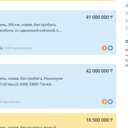
Ж
К
41 000 000
₸
К
изель, 500 км, новая, без пробега,
К
омобиль со сдвоенной кабиной, к...
5109
В
п
Б
В
42 000 000
₸
изель, новая, без пробега, Реализуем
(Егерь2); 3308; 33081 Также...
53
18 500 000
₸
изель, новая, без пробега, Новый