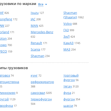
рузовики по маркам
AF
Isuzu
Shacman
826
127
(Shaanxi)
1062
ongfeng
JAC
172
208
Volvo
688
AW
MAN
227
425
ГАЗ
999
orland
Mercedes-Benz
171
ЗиЛ
632
424
oton
204
Renault
КамАЗ
171
1745
Howo
700
Scania
МАЗ
177
254
VECO
159
Shacman
234
ипы грузовиков
втовоз
кунг
торговый
74
72
фургон
56
втоцистерна
рефрижератор
тягач
25
388
3120
линномер
самосвал
фура
9
3205
21
ругой
термофургон
фургон
1129
354
504
врофура
шасси
17
79