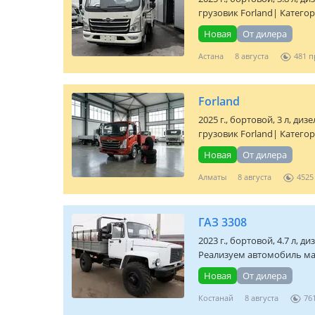
грузовик Forland| Категор
Новая
От дилера
Астана
8 августа
481
Forland
2025 г., бортовой, 3 л, диз
грузовик Forland| Категор
Новая
От дилера
Алматы
8 августа
4525
ГАЗ 3308
2023 г., бортовой, 4.7 л, д
Реализуем автомобиль мар
Новая
От дилера
Костанай
8 августа
76