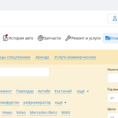
История авто
Запчасти
Ремонт и услуги
Ком
вцы спецтехники
Аренда
Услуги (коммерческие)
Налич
Год вы
мкент
Павлодар
Актобе
Костанай
ещё
рмофургон
рефрижератор
ещё
Цена
Howo
Volvo
Mercedes-Benz
MAN