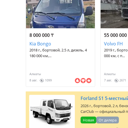
8 000 000
₸
55 000 00
Kia Bongo
Volvo FH
2018 г., бортовой, 2.5 л, дизель, 4
2019 г., борто
180 000 км,...
000 км, с п...
Алматы
Алматы
8 авг.
1099
7 авг.
2671
Forland S1 5-местн
2026 г., бортовой, 2 л, бе
CarClub — официальный п
Новая
От дилера