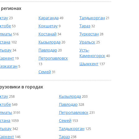
 регионах
ктау
Караганда
Талдыкорган
23
49
21
ктобе
Кокшетау
Тараз
53
9
32
лматы
Костанай
Туркестан
516
34
28
стана
Кызылорда
Уральск
102
20
25
тырау
Павлодар
Усть-
34
20
Каменогорск
40
аркент
Петропавловск
19
Шымкент
13
137
езказган
5
Семей
31
рузовики в городах
ктау
Кызылорда
258
203
ктобе
Павлодар
549
328
лматы
Петропавловск
3191
231
стана
Семей
1059
153
тырау
Талдыкорган
342
125
аркент
Тараз
146
238