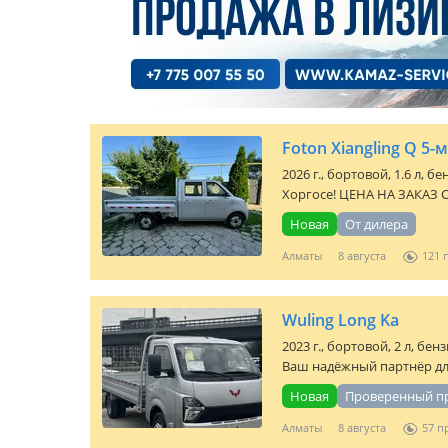
Foton Xiangling Q 5
2026 г., бортовой, 1.6 л, б
Хоргосе! ЦЕНА НА ЗАКАЗ C
Новая
От дилера
Алматы
8 августа
121
Wuling Long Ka
2023 г., бортовой, 2 л, бен
Ваш надёжный партнёр дл
Новая
Проверенный п
Алматы
8 августа
57