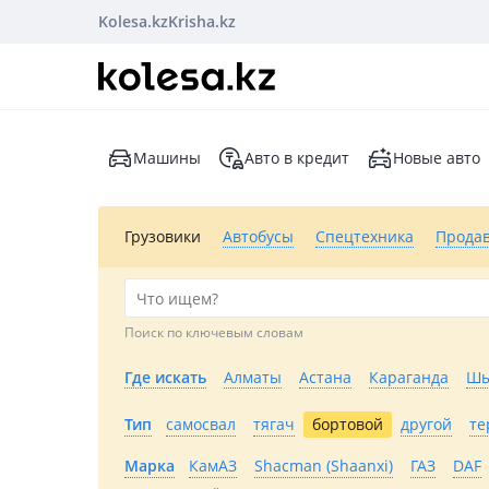
Kolesa.kz
Krisha.kz
Машины
Авто в кредит
Новые авто
Грузовики
Автобусы
Спецтехника
Прода
Поиск по ключевым словам
Где искать
Алматы
Астана
Караганда
Шы
Тип
самосвал
тягач
бортовой
другой
те
Марка
КамАЗ
Shacman (Shaanxi)
ГАЗ
DAF