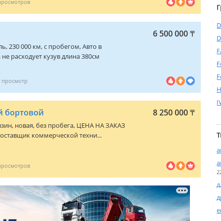
Г
D
6 500 000
₸
D
ель, 230 000 км, с пробегом, Авто в
F
не расходует кузув длина 380см
F
F
I
ый бортовой
8 250 000
₸
бензин, новая, без пробега, ЦЕНА НА ЗАКАЗ
Т
оставщик коммерческой техни...
а
а
2
д
д
е