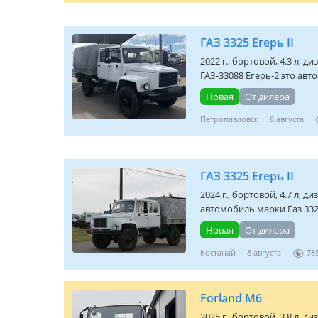
ГАЗ 3325 Егерь II
2022 г., бортовой, 4.3 л, д
ГАЗ-33088 Егерь-2 это авт
Новая
От дилера
Петропавловск
8 августа
ГАЗ 3325 Егерь II
2024 г., бортовой, 4.7 л, д
автомобиль марки Газ 3325 
Новая
От дилера
Костанай
8 августа
78
Forland M6
2025 г., бортовой, 3.8 л, д