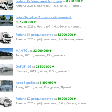
Forland K2 5-местный бортовой
8 250 000
₸
за
Алматы, 2026 г., бортовой, 1.6 л, бензин, новая…
Foton Xiangling Q 5-местный бортовой
7 250 000
₸
за
Алматы, 2026 г., бортовой, 1.6 л, бензин, новая…
Forland S1 рефрижератор
12 000 000
₸
за
Алматы, 2026 г., рефрижератор, 2 л, бензин, новая…
MAN TGL
22 000 000
₸
за
Тараз, 2001 г., автовоз, 13 л, дизель, с…
DAF XF 105
25 500 000
₸
за
Шымкент, 2013 г., тягач, 12.5 л, дизель, 1…
Iveco ЕвроТех
6 499 999
₸
за
Актау, 2001 г., тягач, 12 л, дизель, Правый…
Forland K2 рефрижератор
10 000 000
₸
за
Алматы, 2026 г., рефрижератор, 1.6 л, бензин, новая…