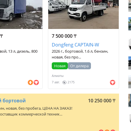
0
₸
7 500 000
₸
Dongfeng CAPTAIN-W
вой, 13 л, дизель, 800
2026 г., бортовой, 1.6 л, бензин,
новая, без про...
Новая
От дилера
Алматы
7 авг.
2175
ый бортовой
10 250 000
₸
нзин, новая, без пробега, ЦЕНА НА ЗАКАЗ!
оставщик коммерческой техник...