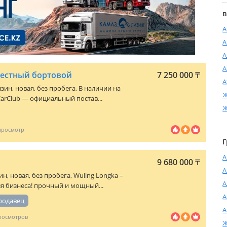
в
А
А
А
А
-местный бортовой
7 250 000
₸
А
ензин, новая, без пробега, В наличии на
Ж
arClub — официальный постав...
Ж
Г
А
9 680 000
₸
А
зин, новая, без пробега, Wuling Longka –
А
я бизнеса! прочный и мощный...
А
родавец
А
Ж