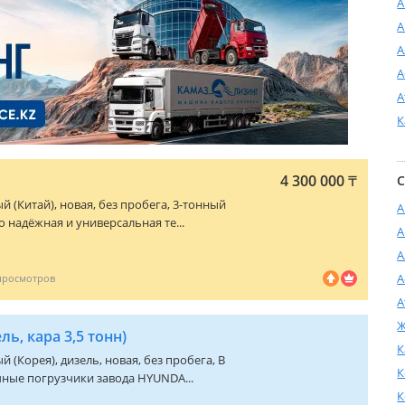
А
А
А
А
А
К
4 300 000
₸
С
ый (Китай), новая, без пробега, 3-тонный
А
 надёжная и универсальная те...
А
А
А
А
Ж
ль, кара 3,5 тонн)
К
й (Корея), дизель, новая, без пробега, В
К
ные погрузчики завода HYUNDA...
К