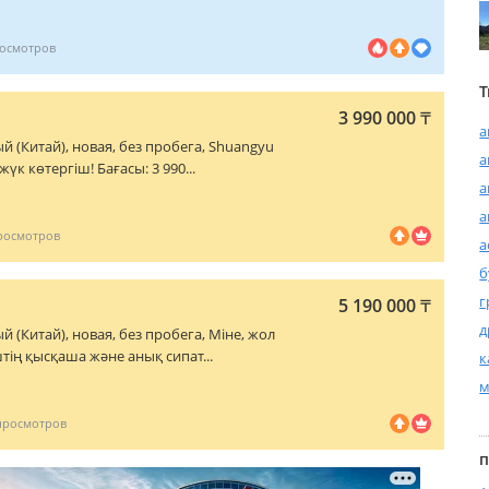
Т
3 990 000
₸
а
ый (Китай), новая, без пробега, Shuangyu
а
үк көтергіш! Бағасы: 3 990...
а
а
а
б
г
5 190 000
₸
д
й (Китай), новая, без пробега, Міне, жол
тің қысқаша және анық сипат...
к
м
п