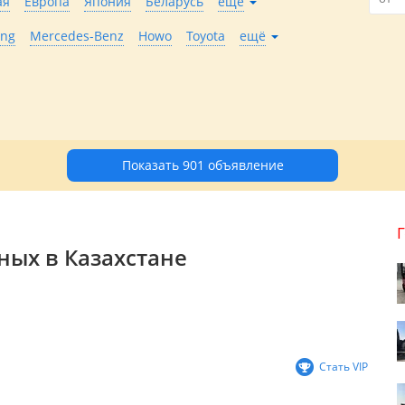
ая
Европа
Япония
Беларусь
ещё
ong
Mercedes-Benz
Howo
Toyota
ещё
Показать 901 объявление
ных в Казахстане
Стать VIP