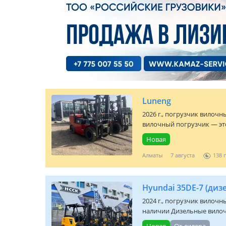
Luneng
2026 г., погрузчик вилочн
вилочный погрузчик — это
Новая
Алматы
7 августа
138
Hyundai 35DE-7 (дизе
2024 г., погрузчик вилочны
наличии Дизельные вилоч
Новая
От дилера