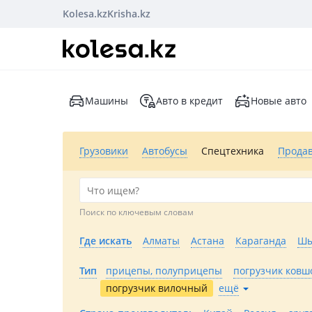
Kolesa.kz
Krisha.kz
Машины
Авто в кредит
Новые авто
Грузовики
Автобусы
Спецтехника
Прода
Поиск по ключевым словам
Где искать
Алматы
Астана
Караганда
Шы
Тип
прицепы, полуприцепы
погрузчик ков
погрузчик вилочный
ещё