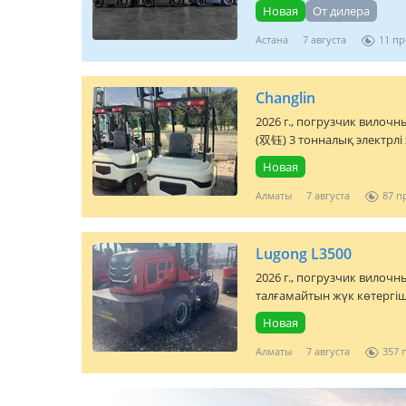
Новая
От дилера
Астана
7 августа
11
Changlin
2026 г., погрузчик вилочн
(双钰) 3 тонналық электрлі ж
Новая
Алматы
7 августа
87
Lugong L3500
2026 г., погрузчик вилочны
талғамайтын жүк көтергіш
Новая
Алматы
7 августа
357