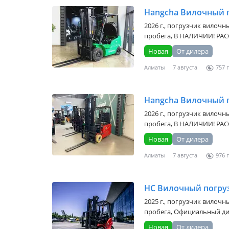
2026 г., погрузчик вилочны
пробега, В НАЛИЧИИ! РАС
Новая
От дилера
Алматы
7 августа
757
2026 г., погрузчик вилочны
пробега, В НАЛИЧИИ! РАС
Новая
От дилера
Алматы
7 августа
976
HC Вилочный погруз
2025 г., погрузчик вилочны
пробега, Официальный диле
Новая
От дилера