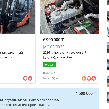
₸
6 900 000
₸
JAC CPCD35
рузчик вилочный
2026 г., погрузчик вилочный
робегом...
(другая), новая, без...
Новая
Шымкент
6 авг.
45
4 500 000
₸
й (другая), дизель, новая, без пробега,
е для складских, производств...