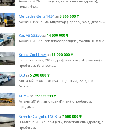
Алматы, 2026 г., прицепы, полуприцепы (другая),
новая, без…
Mercedes-Benz 1424
8 300 000
₸
за
Алматы, 1994 г., манипулятор (Европа), 9.5 л, дизель…
КамАЗ 53229
14 500 000
₸
за
Алматы, 2012 г., топливозаправщик (Россия), 10.8 л, с…
Krone Cool Liner
11 000 000
₸
за
Петропавловск, 2012 г., рефрижератор (Германия), с
пробегом, Установка…
ГАЗ
5 200 000
₸
за
Костанай, 2006 г., эвакуатор (Россия), 2.4 л, газ-
бензин…
XCMG
35 999 999
₸
за
Астана, 2019 г., автокран (Китай), с пробегом,
Продам…
Schmitz Cargobull SCB
7 500 000
₸
за
Шымкент, 2013 г., прицепы, полуприцепы (другая), с
пробегом…