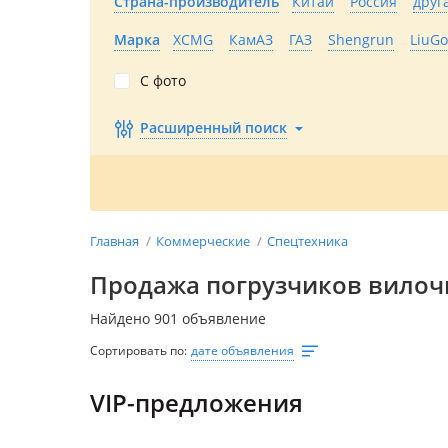
Страна-производитель
Китай
Россия
друг
Марка
XCMG
КамАЗ
ГАЗ
Shengrun
LiuG
С фото
Расширенный поиск
Главная
Коммерческие
Спецтехника
Продажа погрузчиков вилоч
Найдено 901 объявление
Сортировать по:
дате объявления
VIP-предложения