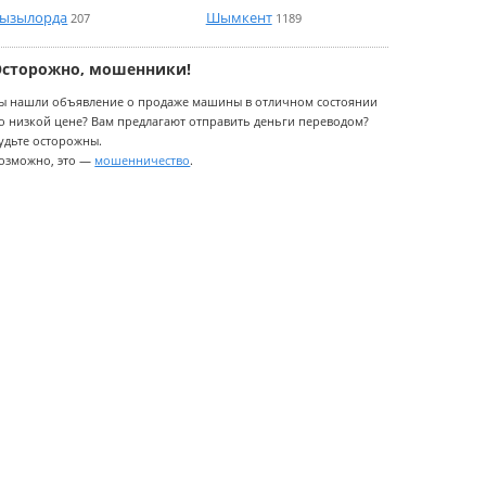
ызылорда
Шымкент
207
1189
Осторожно, мошенники!
ы нашли объявление о продаже машины в отличном состоянии
о низкой цене? Вам предлагают отправить деньги переводом?
удьте осторожны.
озможно, это —
мошенничество
.