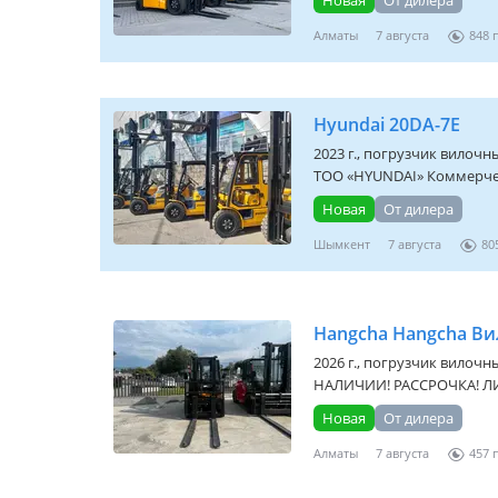
Алматы
7 августа
848
Hyundai 20DA-7E
2023 г., погрузчик вилочны
ТОО «HYUNDAI» Коммерческ
Новая
От дилера
Шымкент
7 августа
80
2026 г., погрузчик вилочны
НАЛИЧИИ! РАССРОЧКА! ЛИЗ
Новая
От дилера
Алматы
7 августа
457