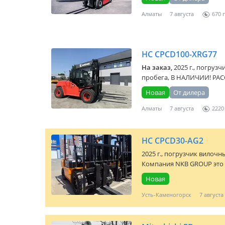
Алматы
7 августа
670
HC CPCD100-XRG77
На заказ,
2025 г., погрузч
пробега, В НАЛИЧИИ! РАС
ДОСТАВ...
Новая
От дилера
Алматы
7 августа
2220
HC CPCD30-AG2
2025 г., погрузчик вилочны
Компания NKB GROUP это 
Новая
Усть-Каменогорск
7 августа