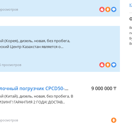
К
В
п
Б
й (Корея), дизель, новая, без пробега,
В
ий Центр Казахстан является о...
5
Hangcha Hangcha Вилочный погрузчик CPCD50-AXG53
9 000 000
₸
й (Китай), дизель, новая, без пробега, В
ИНГ! ГАРАНТИЯ 2 ГОДА! ДОСТАВ...