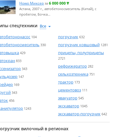
Howo Миксер
6 000 000
₸
за
Астана, 2007 г., автобетоносмеситель (Китай), с
пробегом, Бочка…
ипы спецтехники
втобетононасос
погрузчик
104
632
втобетоносмеситель
погрузчик ковшовый
330
1281
втовышка
прицепы, полуприцепы
429
2721
втокран
833
рефрижератор
282
ссенизатор
343
сельхозтехника
751
ульдозер
147
трактор
173
рейдер
169
цементовоз
111
ругой
343
эвакуатор
545
аток
456
экскаватор
1045
анипулятор
1243
экскаватор-погрузчик
642
огрузчик вилочный в регионах