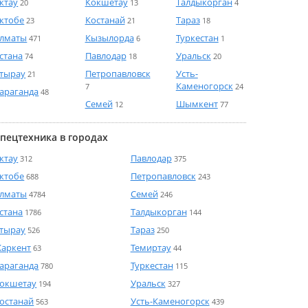
ктау
Кокшетау
Талдыкорган
20
13
4
ктобе
Костанай
Тараз
23
21
18
лматы
Кызылорда
Туркестан
471
6
1
стана
Павлодар
Уральск
74
18
20
тырау
Петропавловск
Усть-
21
Каменогорск
7
24
араганда
48
Семей
Шымкент
12
77
пецтехника в городах
ктау
Павлодар
312
375
ктобе
Петропавловск
688
243
лматы
Семей
4784
246
стана
Талдыкорган
1786
144
тырау
Тараз
526
250
аркент
Темиртау
63
44
араганда
Туркестан
780
115
окшетау
Уральск
194
327
останай
Усть-Каменогорск
563
439