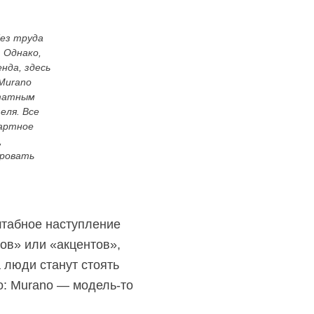
без труда
 Однако,
нда, здесь
Murano
штатным
еля. Все
артное
,
ировать
штабное наступление
ов» или «акцентов»,
а люди станут стоять
о: Murano — модель-то