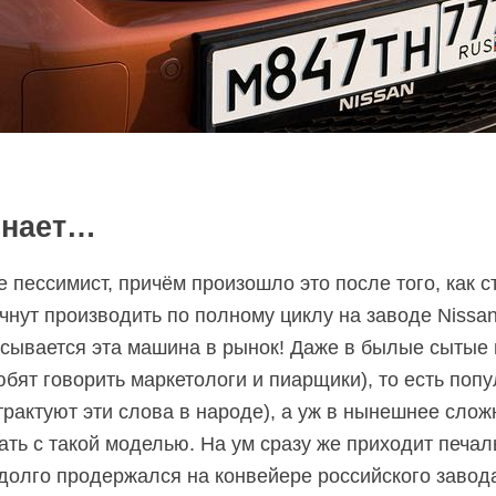
инает…
пессимист, причём произошло это после того, как ст
чнут производить по полному циклу на заводе Nissan
исывается эта машина в рынок! Даже в былые сытые
бят говорить маркетологи и пиарщики), то есть по
трактуют эти слова в народе), а уж в нынешнее слож
ать с такой моделью. На ум сразу же приходит печа
едолго продержался на конвейере российского завод