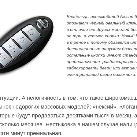
Владельцы автомобилей Nissan 
опознают чёрный овальный ключ.
в отличие от других моделей бре
не три, а четыре кнопки. Новый 
в тренде и потому обзавёлся 
дистанционным запуском двигат
остальные кнопки имеют станд
предназначение: разблокировать
заблокировать двери или актив
электропривод двери багажника.
итуации. А нелогичность в том, что такое широкомас
ынок недорогих массовых моделей: «нексий», «логан
оторые будут продаваться десятками тысяч в месяц, 
есколько месяцев. Нестыковка в нашем случае налиц
пяти минут премиальная.