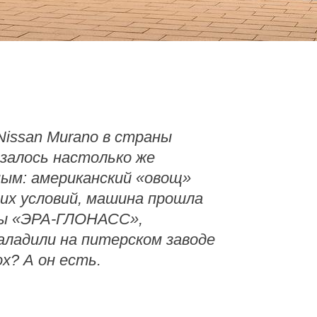
issan Murano в страны
залось настолько же
ым: американский «овощ»
их условий, машина прошла
ы «ЭРА-ГЛОНАСС»,
аладили на питерском заводе
х? А он есть.