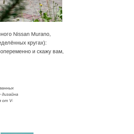
ного Nissan Murano,
еделённых кругах):
попеременно и скажу вам,
ованных
е дизайна
 от V-