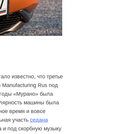
ало известно, что третье
 Manufacturing Rus под
 годы «Мурано» была
пулярность машины была
ное время и вовсе
льная участь
седана
а и под скорбную музыку