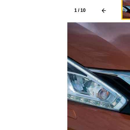
1
/
10