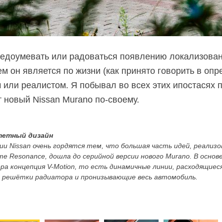
недоумевать или радоваться появлению локализован
кем он является по жизни (как принято говорить в опр
 или реалистом. Я побывал во всех этих ипостасях 
 новый Nissan Murano по-своему.
етный дизайн
ии Nissan очень гордятся тем, что большая часть идей, реализ
те Resonance, дошла до серийной версии нового Murano. В основ
ра концепция V-Motion, то есть динамичные линии, расходящиеся
 решётки радиатора и пронизывающие весь автомобиль.