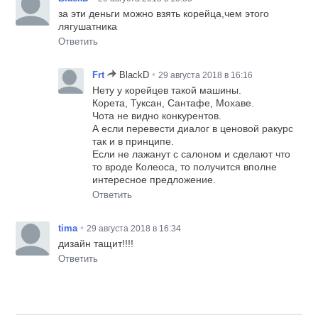
за эти деньги можно взять корейца,чем этого
лягушатника
Ответить
•
Frt
BlackD
29 августа 2018 в 16:16
Нету у корейцев такой машины.
Корета, Туксан, Сантафе, Мохаве.
Чота не видно конкурентов.
А если перевести диалог в ценовой ракурс
так и в принципе.
Если не лажанут с салоном и сделают что
то вроде Колеоса, то получится вполне
интересное предложение.
Ответить
•
tima
29 августа 2018 в 16:34
дизайн тащит!!!!
Ответить