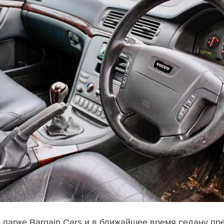
 парке Bargain Cars и в ближайшее время седану пр