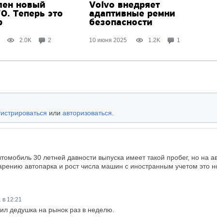
лен новый
Volvo внедряет
0. Теперь это
адаптивные ремни
р
безопасности
2.0K
2
10 июня 2025
1.2K
1
гистрироваться
или
авторизоваться
.
томобиль 30 летней давности выпуска имеет такой пробег, но на ав
тарению автопарка и рост числа машин с иностранным учетом это н
 в 12:21
дил дедушка на рынок раз в неделю.