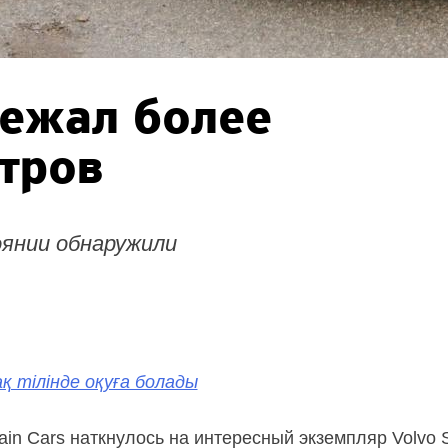
бежал более
тров
оянии обнаружили
қ тілінде оқуға болады
in Cars наткнулось на интересный экземпляр Volvo 