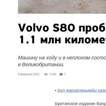
Volvo S80 про
1.1 млн киломе
Машину на ходу и в неплохом сост
в Великобритании.
8 февраля 2021
6.6K
7
•
Бұл жарияланымды қаза
Британское издание Barga