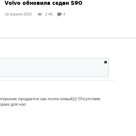
Volvo обновила седан S90
18 апреля 2025
2.4K
4
✖
торынке продается как почти новый))) Отсутствие
орма для нас.