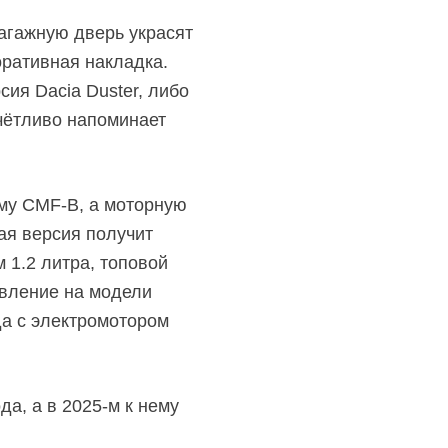
агажную дверь украсят
оративная накладка.
сия Dacia Duster, либо
чётливо напоминает
рму
CMF-B,
а моторную
ая версия получит
 1.2 литра, топовой
явление на модели
да с электромотором
да, а в
2025-м
к нему