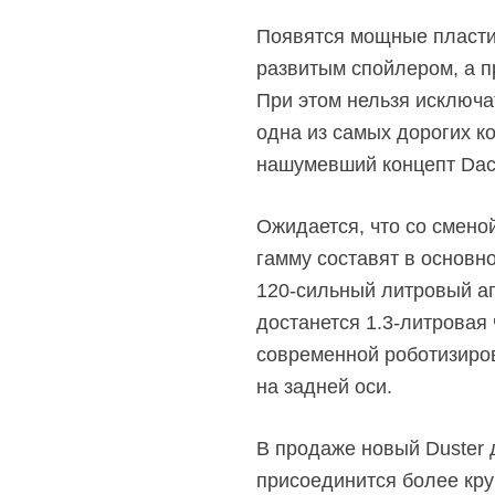
Появятся мощные пластик
развитым спойлером, а п
При этом нельзя исключат
одна из самых дорогих к
нашумевший концепт Dacia
Ожидается, что со смено
гамму составят в основн
120-сильный
литровый аг
достанется
1.3-литровая
современной роботизиров
на задней оси.
В продаже новый Duster 
присоединится более кр