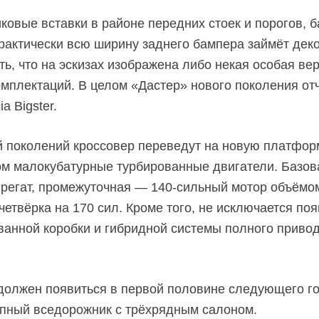
овые вставки в районе передних стоек и порогов, б
рактически всю ширину заднего бампера займёт дек
ь, что на эскизах изображена либо некая особая вер
омплектаций. В целом «Дастер» нового поколения от
 Bigster.
й поколений кроссовер переведут на новую платфо
ом малокубатурные турбированные двигатели. Базов
регат, промежуточная —
140-сильный
мотор объёмом
четвёрка на 170 сил. Кроме того, не исключается по
анной коробки и гибридной системы полного приво
должен появиться в первой половине следующего го
упный вседорожник с трёхрядным салоном.