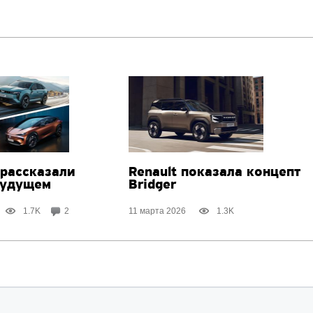
 рассказали
Renault показала концепт
будущем
Bridger
1.7K
2
11 марта 2026
1.3K