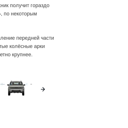
жник получит гораздо
, по некоторым
мление передней части
тые колёсные арки
етно крупнее.