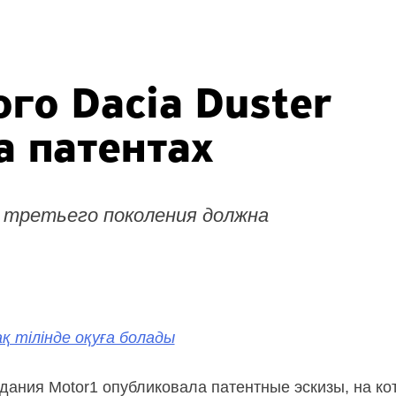
го Dacia Duster
а патентах
 третьего поколения должна
қ тілінде оқуға болады
дания Motor1 опубликовала патентные эскизы, на кот