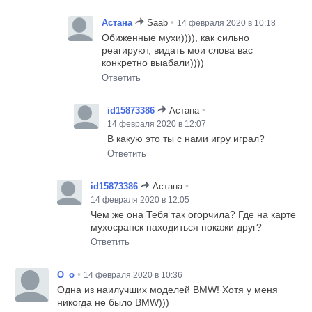
•
Астана
Saab
14 февраля 2020 в 10:18
Обиженные мухи)))), как сильно
реагируют, видать мои слова вас
конкретно выабали))))
Ответить
•
id15873386
Астана
14 февраля 2020 в 12:07
В какую это ты с нами игру играл?
Ответить
•
id15873386
Астана
14 февраля 2020 в 12:05
Чем же она Тебя так огорчила? Где на карте
мухосранск находиться покажи друг?
Ответить
•
О_о
14 февраля 2020 в 10:36
Одна из наилучших моделей BMW! Хотя у меня
никогда не было BMW)))