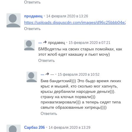
Ответить
•
продавец
14 февраля 2020 в 13:26
https://uploads.disquscdn.com/images/d96c25bbb04e20
Ответить
•
---
продавец
15 февраля 2020 в 07:21
БМВодятлы на своих старых помойках, как
этот жлоб едят какашку и пьют мочу)
Ответить
•
---
---
15 февраля 2020 в 10:52
Бмв бандитский))) Это быдо время лихих
крыс и мышей, кто сколько мог хапнуть,
крысы дербанили народные деньги))).
страну на клочья порвали)))
прихватизировали))) а теперь сидят типа
свяыте образованные хитрецы))))
Ответить
•
Сарбаз 206
14 февраля 2020 в 13:29