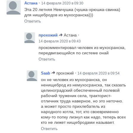
•
Астана
14 февраля 2020 в 09:30
Эта 20 летняя Немчушка (чушка-хрюшка-свинка)
для нищебродов из мухосранска)))
Ответить
•
прохожий
Астана
14 февраля 2020 в 09:43
прокомментировал человек из мухосранска,
передвигающийся по системе онай
Ответить
•
Saab
прохожий
14 февраля 2020 в 09:54
он не человек из мухосранска, он
ненищеброд из немухосранска, так сказать
целиноградский обеспеченный полевой
рабочий труженик села, тракторист-
отличник труда наверное, но это неточно.
а может просто прихлебатель из
народного котла, тот, кто своевременно
кому-то попку лизнул как надо, теперь всех
кто не лижет нищебродами называет.
Ответить