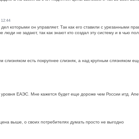
 12:44
ел которыми он управляет. Так как его ставили с урезанными прав
 люди не задают, так как знают кто создал эту систему и в чью поль
им слизняком есть покрупнее слизняк, а над крупным слязняком ещё 
 уровня ЕАЭС. Мне кажется будет еще дороже чем России итд. Апе
цена выше, о своих потребителях думать просто не выгодно