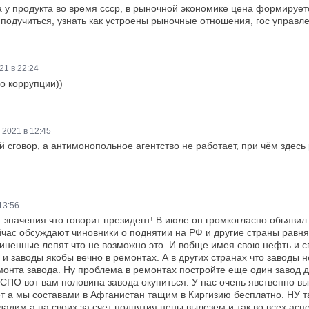
а у продукта во время ссср, в рыночной экономике цена формируе
одучиться, узнать как устроены рыночные отношения, гос управлен
21 в 22:24
о коррупции))
 2021 в 12:45
й сговор, а антимонопольное агентство не работает, при чём здесь
.
13:56
т значения что говорит президент! В июле он громкогласно обьявил
час обсуждают чиновники о поднятии на РФ и другие страны равняя
иненные лепят что не возможно это. И вобще имея свою нефть и с
и заводы якобы вечно в ремонтах. А в других странах что заводы 
монта завода. Ну проблема в ремонтах постройте еще один завод д
СПО вот вам половина завода окупиться. У нас очень явственно в
т а мы составами в Афганистан тащим в Киргизию бесплатно. НУ т
адим а на своих за счет поднятия цены вылезем и так во всех аспе