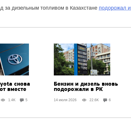
д за дизельным топливом в Казахстане
подорожал и
yota снова
Бензин и дизель вновь
ют вместе
подорожали в РК
1.4K
5
14 июля 2026
22.6K
6