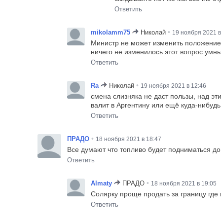
Ответить
•
mikolamm75
Николай
19 ноября 2021 в
Министр не может изменить положение д
ничего не изменилось этот вопрос умные
Ответить
•
Ra
Николай
19 ноября 2021 в 12:46
смена слизняка не даст пользы, над эт
валит в Аргентину или ещё куда-нибудь
Ответить
•
ПРАДО
18 ноября 2021 в 18:47
Все думают что топливо будет подниматься до
Ответить
•
Аlmaty
ПРАДО
18 ноября 2021 в 19:05
Солярку проще продать за границу где 
Ответить