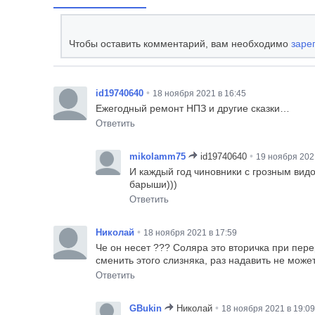
Чтобы оставить комментарий, вам необходимо
заре
•
id19740640
18 ноября 2021 в 16:45
Ежегодный ремонт НПЗ и другие сказки…
Ответить
•
mikolamm75
id19740640
19 ноября 202
И каждый год чиновники с грозным вид
барыши)))
Ответить
•
Николай
18 ноября 2021 в 17:59
Че он несет ??? Соляра это вторичка при пере
сменить этого слизняка, раз надавить не може
Ответить
•
GBukin
Николай
18 ноября 2021 в 19:09