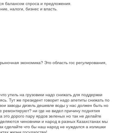
тся балансом спроса и предложения.
ие, налоги, бизнес и власть.
 рыночная экономика? Это область гос регулирования,
 что утиль на грузовики надо снижать для поддержки
сь. Тут же президент говорит надо апетиты снижать по
вои заводы дизель дешевле воды у нас должен быть но
не ремонтируют? ни где не видел причину поднятия
а это дорого пару ярдов зеленых но так не делайте
ыделяются чиновники и народ в разных Казахстанах мы
ак сделайте что бы наш народ не нуждался а излишки
ктах жизни государства!