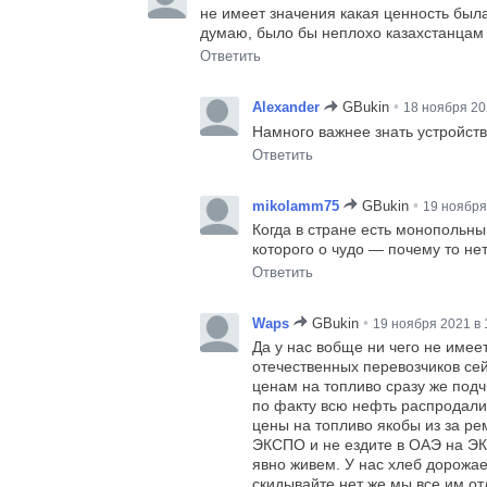
не имеет значения какая ценность был
думаю, было бы неплохо казахстанцам п
Ответить
•
Alexander
GBukin
18 ноября 20
Намного важнее знать устройств
Ответить
•
mikolamm75
GBukin
19 ноября
Когда в стране есть монопольны
которого о чудо — почему то нет
Ответить
•
Waps
GBukin
19 ноября 2021 в 
Да у нас вобще ни чего не имее
отечественных перевозчиков сей
ценам на топливо сразу же подч
по факту всю нефть распродали 
цены на топливо якобы из за ре
ЭКСПО и не ездите в ОАЭ на ЭК
явно живем. У нас хлеб дорожае
скидывайте нет же мы все им отд