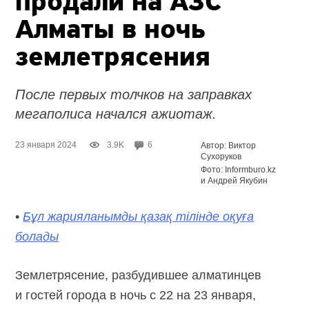
продали на АЗС
Алматы в ночь
землетрясения
После первых толчков на заправках
мегаполиса начался ажиотаж.
23 января 2024
3.9K
6
Автор: Виктор
Сухоруков
Фото: Informburo.kz
и Андрей Якубин
•
Бұл жарияланымды қазақ тілінде оқуға
болады
Землетрясение, разбудившее алматинцев
и гостей города в ночь с 22 на 23 января,