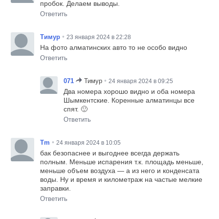
пробок. Делаем выводы.
Ответить
•
Тимур
23 января 2024 в 22:28
На фото алматинских авто то не особо видно
Ответить
•
071
Тимур
24 января 2024 в 09:25
Два номера хорошо видно и оба номера
Шымкентские. Коренные алматинцы все
спят. 🙂
Ответить
•
Tm
24 января 2024 в 10:05
бак безопаснее и выгоднее всегда держать
полным. Меньше испарения т.к. площадь меньше,
меньше объем воздуха — а из него и конденсата
воды. Ну и время и километраж на частые мелкие
заправки.
Ответить