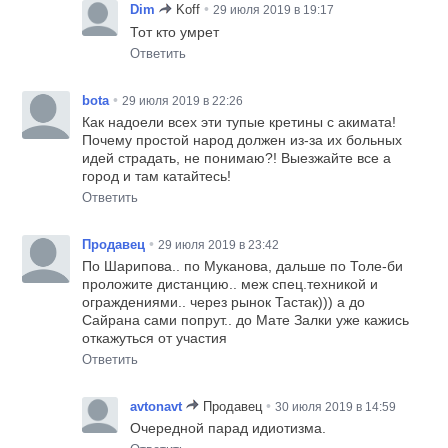
•
Dim
Koff
29 июля 2019 в 19:17
Тот кто умрет
Ответить
•
bota
29 июля 2019 в 22:26
Как надоели всех эти тупые кретины с акимата!
Почему простой народ должен из-за их больных
идей страдать, не понимаю?! Выезжайте все а
город и там катайтесь!
Ответить
•
Продавец
29 июля 2019 в 23:42
По Шарипова.. по Муканова, дальше по Толе-би
проложите дистанцию.. меж спец.техникой и
ограждениями.. через рынок Тастак))) а до
Сайрана сами попрут.. до Мате Залки уже кажись
откажуться от участия
Ответить
•
avtonavt
Продавец
30 июля 2019 в 14:59
Очередной парад идиотизма.