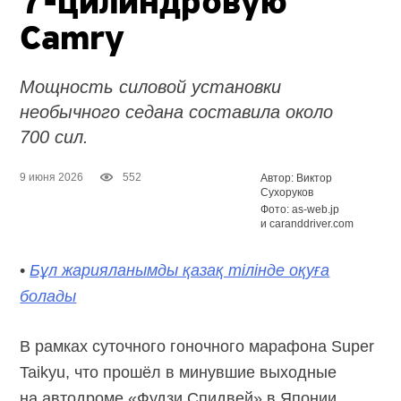
7-цилиндровую
Camry
Мощность силовой установки
необычного седана составила около
700 сил.
9 июня 2026
552
Автор: Виктор
Сухоруков
Фото: as-web.jp
и caranddriver.com
•
Бұл жарияланымды қазақ тілінде оқуға
болады
В рамках суточного гоночного марафона Super
Taikyu, что прошёл в минувшие выходные
на автодроме «Фудзи Спидвей» в Японии,