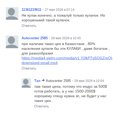
•
11361219611
27 мая 2026 в 07:14
Не кулак конечно, а пожалуй только кулачок. Но
хорошенький такой кулачок.
Ответить
•
Autocenter 2585
28 мая 2026 в 10:45
при наличии таких цен в Казахстане , 80%
населения купили бы эти КУЛАКИ , даже богатые ,
для разнообразия
https://media4.giphy.com/media/v1.Y2lkPTg5OGZ
downsized-small.mp4
Ответить
•
Тал
Autocenter 2585
29 мая 2026 в 10:04
там такая цена, потому что индус за 500$
готов работать, а у нас 1500-2000$
хорошему спецу нужна зп, не будет у нас
таких цен..
Ответить