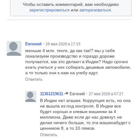
Чтобы оставить комментарий, вам необходимо
зарегистрироваться
или
авторизоваться
.
•
Евгений
26 мая 2026 в 17:15
меньше 4 млн. тенге, да как так!? мы у себя
локализуем производство и гораздо дороже
получается, как это делают в Индии? Надо срочно
ехать учиться у них собирать дешевые автомобили,
а то только они к нам на учебу едут.
Ответить
•
11361219611
Евгений
27 мая 2026 в 07:27
В Индии нет агашек. Коррупция есть, но она
не вышла из под контроля. В Индии все
будет хорошо и клевые машинки за 4
миллиона. Даже если до нас довезут, не
делая ничего больше, то эта машинабудет с
ценником 8, а то 10 лямов.
Ответить