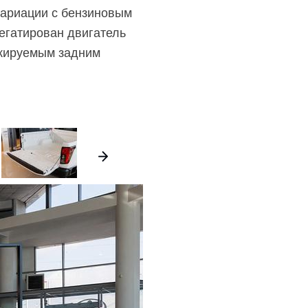
вариации с бензиновым
егатирован двигатель
окируемым задним