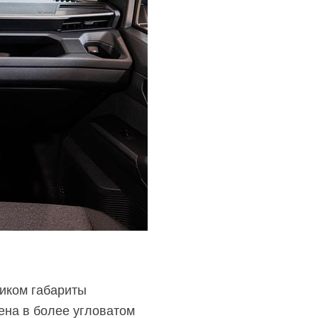
ником габариты
ена в более угловатом