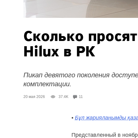
Сколько просят
Hilux в РК
Пикап девятого поколения доступе
комплектации.
20 мая 2026
37.4K
11
•
Бұл жарияланымды қаза
Представленный в ноябр