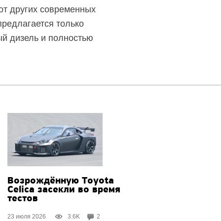
от других современных
предлагается только
ый
дизель и полностью
Возрождённую Toyota
Celica засекли во время
тестов
23 июля 2026
3.6K
2