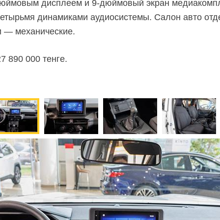
дюймовым
дисплеем и
9-дюймовый
экран медиакомпл
и четырьмя динамиками аудиосистемы. Салон авто отд
и — механические.
7 890 000 тенге.