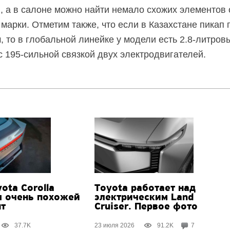
, а в салоне можно найти немало схожих элементов 
марки. Отметим также, что если в Казахстане пикап 
, то в глобальной линейке у модели есть
2.8-литров
 с
195-сильной
связкой двух электродвигателей.
ota Corolla
Toyota работает над
я очень похожей
электрическим Land
пт
Cruiser. Первое фото
37.7K
23 июля 2026
91.2K
7