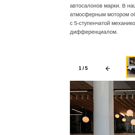
автосалонов марки. В на
атмосферным мотором объ
с
5-ступенчатой
механико
дифференциалом.
1
/
5