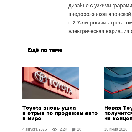
дизайне с узкими фарами
внедорожников японской 
с
2.7-литровым
агрегатом
электрическая вариация
Ещё по теме
Toyota вновь ушла
Новая Toy
в отрыв по продажам авто
получитс
в мире
на конце
4 августа 2026
2.2K
20
28 июля 2026