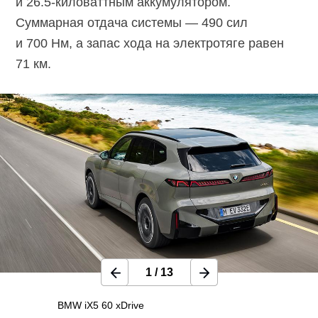
и
26.5-киловаттным
аккумулятором.
Суммарная отдача системы — 490 сил
и 700 Нм, а запас хода на электротяге равен
71 км.
1
/
13
BMW iX5 60 xDrive