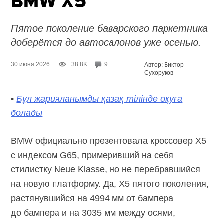
BMW X5
Пятое поколение баварского паркетника
доберётся до автосалонов уже осенью.
30 июня 2026
38.8K
9
Автор: Виктор
Сухоруков
•
Бұл жарияланымды қазақ тілінде оқуға
болады
BMW официально презентовала кроссовер X5
c индексом G65, примеривший на себя
стилистку Neue Klasse, но не перебравшийся
на новую платформу. Да, X5 пятого поколения,
растянувшийся на 4994 мм от бампера
до бампера и на 3035 мм между осями,