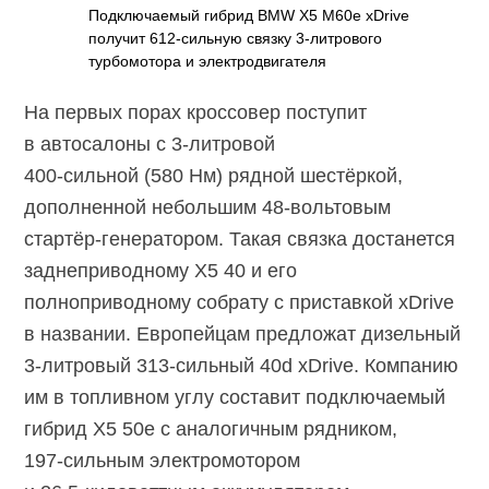
Подключаемый гибрид BMW X5 M60e xDrive
получит
612-сильную
связку
3-литрового
турбомотора и электродвигателя
На первых порах кроссовер поступит
в автосалоны с
3-литровой
400-сильной
(580 Нм) рядной шестёркой,
дополненной небольшим
48-вольтовым
стартёр-генератором. Такая связка достанется
заднеприводному X5 40 и его
полноприводному собрату с приставкой xDrive
в названии. Европейцам предложат дизельный
3-литровый
313-сильный 40d
xDrive. Компанию
им в топливном углу составит подключаемый
гибрид X5 50e с аналогичным рядником,
197-сильным
электромотором