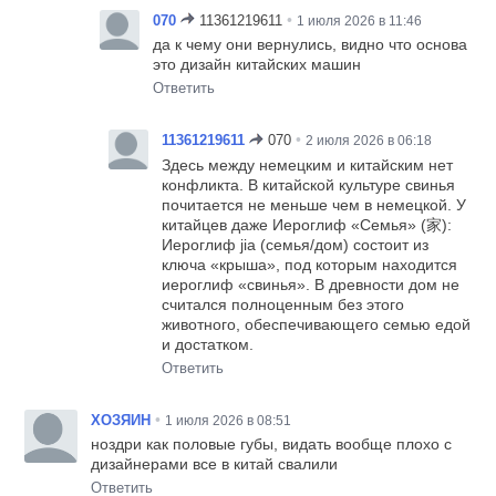
•
070
11361219611
1 июля 2026 в 11:46
да к чему они вернулись, видно что основа
это дизайн китайских машин
Ответить
•
11361219611
070
2 июля 2026 в 06:18
Здесь между немецким и китайским нет
конфликта. В китайской культуре свинья
почитается не меньше чем в немецкой. У
китайцев даже Иероглиф «Семья» (家):
Иероглиф jia (семья/дом) состоит из
ключа «крыша», под которым находится
иероглиф «свинья». В древности дом не
считался полноценным без этого
животного, обеспечивающего семью едой
и достатком.
Ответить
•
ХОЗЯИН
1 июля 2026 в 08:51
ноздри как половые губы, видать вообще плохо с
дизайнерами все в китай свалили
Ответить