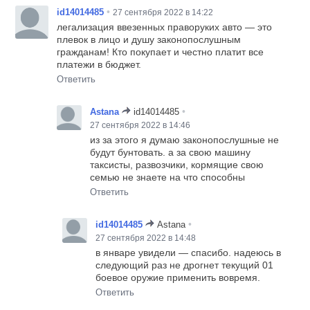
•
id14014485
27 сентября 2022 в 14:22
легализация ввезенных праворуких авто — это
плевок в лицо и душу законопослушным
гражданам! Кто покупает и честно платит все
платежи в бюджет.
Ответить
•
Astana
id14014485
27 сентября 2022 в 14:46
из за этого я думаю законопослушные не
будут бунтовать. а за свою машину
таксисты, развозчики, кормящие свою
семью не знаете на что способны
Ответить
•
id14014485
Astana
27 сентября 2022 в 14:48
в январе увидели — спасибо. надеюсь в
следующий раз не дрогнет текущий 01
боевое оружие применить вовремя.
Ответить