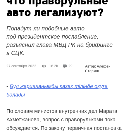
что праворульные
авто легализуют?
Попадут ли подобные авто
под президентское послабление,
разъяснил глава МВД РК на брифинге
в СЦК.
27 сентября 2022
16.2K
29
Автор: Алексей
Старков
•
Бұл жарияланымды қазақ тілінде оқуға
болады
По словам министра внутренних дел Марата
Ахметжанова, вопрос с праворульками пока
обсуждается. По закону первичная постановка