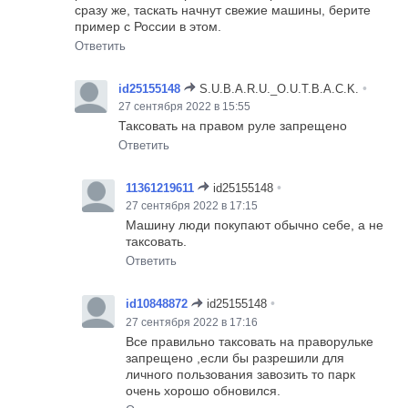
сразу же, таскать начнут свежие машины, берите
пример с России в этом.
Ответить
•
id25155148
S.U.B.A.R.U._O.U.T.B.A.C.K.
27 сентября 2022 в 15:55
Таксовать на правом руле запрещено
Ответить
•
11361219611
id25155148
27 сентября 2022 в 17:15
Машину люди покупают обычно себе, а не
таксовать.
Ответить
•
id10848872
id25155148
27 сентября 2022 в 17:16
Все правильно таксовать на праворульке
запрещено ,если бы разрешили для
личного пользования завозить то парк
очень хорошо обновился.