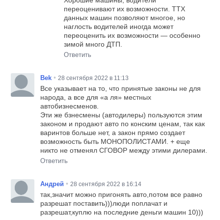
Хорошие машины, водители
переоценивают их возможности. ТТХ
данных машин позволяют многое, но
наглость водителей иногда может
переоценить их возможности — особенно
зимой много ДТП.
Ответить
•
Bek
28 сентября 2022 в 11:13
Все указывает на то, что принятые законы не для
народа, а все для «а ля» местных
автобизнесменов.
Эти же бзнесмены (автодилеры) пользуются этим
законом и продают авто по конским ценам, так как
варинтов больше нет, а закон прямо создает
возможность быть МОНОПОЛИСТАМИ. + еще
никто не отменял СГОВОР между этими дилерами.
Ответить
•
Андрей
28 сентября 2022 в 16:14
так,значит можно пригонять авто,потом все равно
разрешат поставить)))люди поплачат и
разрешат,куплю на последние деньги машин 10)))