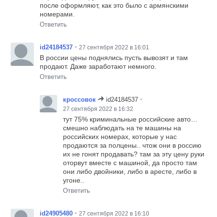
после оформляют, как это было с армянскими
номерами.
Ответить
•
id24184537
27 сентября 2022 в 16:01
В россии цены поднялись пусть вывозят и там
продают. Даже заработают немного.
Ответить
•
кроссовок
id24184537
27 сентября 2022 в 16:32
тут 75% криминальные российские авто…
смешно наблюдать на те машины на
российских номерах, которые у нас
продаются за полцены.. чтож они в россию
их не гонят продавать? там за эту цену руки
оторвут вместе с машиной, да просто там
они либо двойники, либо в аресте, либо в
угоне..
Ответить
•
id24905480
27 сентября 2022 в 16:10