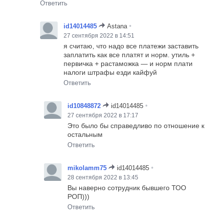
Ответить
•
id14014485
Astana
27 сентября 2022 в 14:51
я считаю, что надо все платежи заставить
заплатить как все платят и норм. утиль +
первичка + растаможка — и норм плати
налоги штрафы езди кайфуй
Ответить
•
id10848872
id14014485
27 сентября 2022 в 17:17
Это было бы справедливо по отношение к
остальным
Ответить
•
mikolamm75
id14014485
28 сентября 2022 в 13:45
Вы наверно сотрудник бывшего ТОО
РОП)))
Ответить