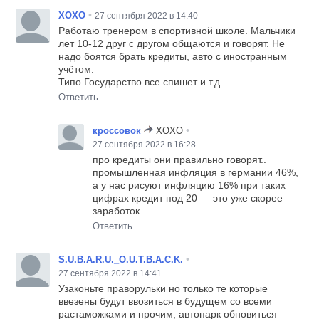
•
XOXO
27 сентября 2022 в 14:40
Работаю тренером в спортивной школе. Мальчики
лет 10-12 друг с другом общаются и говорят. Не
надо боятся брать кредиты, авто с иностранным
учётом.
Типо Государство все спишет и т.д.
Ответить
•
кроссовок
XOXO
27 сентября 2022 в 16:28
про кредиты они правильно говорят..
промышленная инфляция в германии 46%,
а у нас рисуют инфляцию 16% при таких
цифрах кредит под 20 — это уже скорее
заработок..
Ответить
•
S.U.B.A.R.U._O.U.T.B.A.C.K.
27 сентября 2022 в 14:41
Узаконьте праворульки но только те которые
ввезены будут ввозиться в будущем со всеми
растаможками и прочим, автопарк обновиться