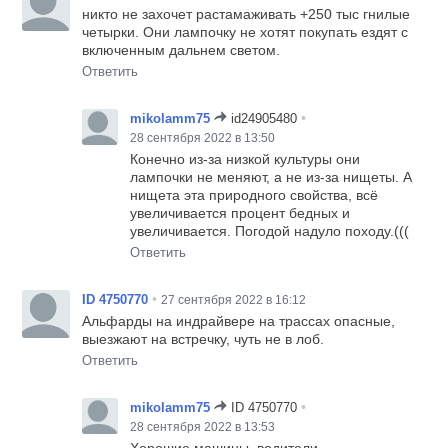
никто не захочет растамаживать +250 тыс гнилые
четырки. Они лампочку не хотят покупать ездят с
включенным дальнем светом.
Ответить
•
mikolamm75
id24905480
28 сентября 2022 в 13:50
Конечно из-за низкой культуры они
лампочки не меняют, а не из-за нищеты. А
нищета эта природного свойства, всё
увеличивается процент бедных и
увеличивается. Погодой надуло походу.(((
Ответить
•
ID 4750770
27 сентября 2022 в 16:12
Альфарды на индрайвере на трассах опасные,
выезжают на встречку, чуть не в лоб.
Ответить
•
mikolamm75
ID 4750770
28 сентября 2022 в 13:53