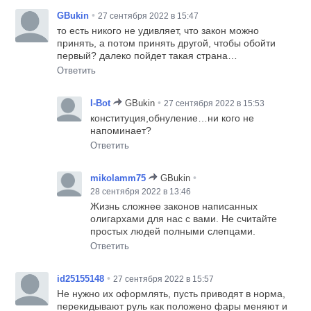
•
GBukin
27 сентября 2022 в 15:47
то есть никого не удивляет, что закон можно
принять, а потом принять другой, чтобы обойти
первый? далеко пойдет такая страна…
Ответить
•
I-Bot
GBukin
27 сентября 2022 в 15:53
конституция,обнуление…ни кого не
напоминает?
Ответить
•
mikolamm75
GBukin
28 сентября 2022 в 13:46
Жизнь сложнее законов написанных
олигархами для нас с вами. Не считайте
простых людей полными слепцами.
Ответить
•
id25155148
27 сентября 2022 в 15:57
Не нужно их оформлять, пусть приводят в норма,
перекидывают руль как положено фары меняют и