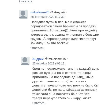
Ответить
•
mikolamm75
Андрей
28 сентября 2022 в 17:30
Посидите чуток в тюрьме и сможете
порадоваться своим барышом от продажи
пригнанных 10 машин))). Речь про людей у
которых одна машина купленная с большим
трудом. А перепродавцов силовики трясут
как липу. Так что вэлком!
Ответить
•
Андрей
mikolamm75
25 октября 2022 в 02:12
бред не несите,может мне на каждый день
разная нужна,а на счет того что люди
пригоняли на последние деньги))))ты с
другой планеты что ли)))есть у них
деньги,эт только ноют что нету,не было бы
денег,они бы не на альфардах армянских
таксовали а на пассатах б4,а что что
трясут перекупов?что они нарушают?
Ответить