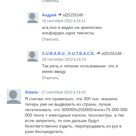
Ответить
•
Андрей
id25155148
28 сентября 2022 в 16:11
ага,оно и видно,на армянских
альфардах,одни таксисты
Ответить
•
S.U.B.A.R.U._O.U.T.B.A.C.K.
id25155148
28 сентября 2022 в 16:14
Так речь о личном пользовании- это я
имею ввиду.
Ответить
•
Astana
27 сентября 2022 в 14:42
Я считаю что правильно, эти 300 тыс. машина
теперь уже не выдворить из страны, лучше
легализовать. это 300000х250000тенге=75 000 000
000 тенге + ежегодные налоги, техосмотры. а так
если запретить, то они дальше будут
безответственно ездить, перепродавать из рук в
руки беспределить.