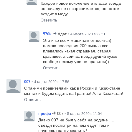
Каждое новое поколение е класса всегда
по началу не воспринимается, но потом
входит в моду
Ответить
•
570й
Адат
4 марта 2020 в 22:51
Это и ко всем машинам относится)
помню последняя 200 вышла все
плевались какая страшная, старая
красивее, а сейчас предыдущий кузов
вообще некому уже не нравится))
Ответить
•
007
4 марта 2020 в 17:58
С такими правителями как в России и Казахстане
мы так и будем ездить на Грантах! Алга Казахстан!
Ответить
•
профи
007
5 марта 2020 в 11:04
Давно 007 не был у себя на родине ….
съезди посмотри на чем ездят там и
начнешь гранту хвалить !