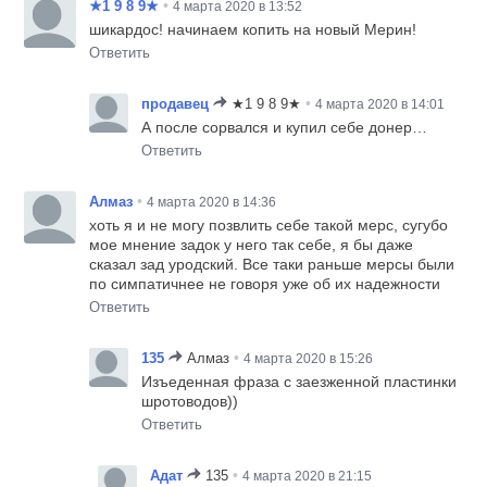
•
★1 9 8 9★
4 марта 2020 в 13:52
шикардос! начинаем копить на новый Мерин!
Ответить
•
продавец
★1 9 8 9★
4 марта 2020 в 14:01
А после сорвался и купил себе донер…
Ответить
•
Алмаз
4 марта 2020 в 14:36
хоть я и не могу позвлить себе такой мерс, сугубо
мое мнение задок у него так себе, я бы даже
сказал зад уродский. Все таки раньше мерсы были
по симпатичнее не говоря уже об их надежности
Ответить
•
135
Алмаз
4 марта 2020 в 15:26
Изъеденная фраза с заезженной пластинки
шротоводов))
Ответить
•
Адат
135
4 марта 2020 в 21:15