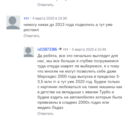
Ответить
•
ттт
4 марта 2020 в 19:39
немогу никак до 2013 года подкопить а тут уже
рестаил
Ответить
•
id15873386
ттт
5 марта 2020 в 10:46
Да ребята, все это печально выглядит для
нас, мы все больше и глубже погружаемся
туда откуда наврят ли выберемся, я к тому
что многие не могут позволить себе даже
Мерседес 2000 года выпуска в пределах 3-
3,5 млн тг а тут уже 2020 год. Будем только
с картинки любоваться на такие машины как
в детстве на вкладыши с жвачки Турбо и
будем ездить на автомобилях которые были
привезены в сладких 2000х годах или
жидких Ладах
Ответить