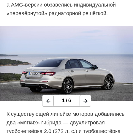
а AMG-версии обзавелись индивидуальной
«перевёрнутой» радиаторной решёткой.
1
/
6
К существующей линейке моторов добавились
два «мягких» гибрида — двухлитровая
турбочетвёрка 2.0 (272 л. с.) и турбошестёрка