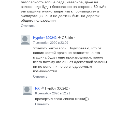
безопасность вобще беда, наверное, даже на
велосипеде будет безопаснее на скорости 60 км/ч.
эти машины нужно запретить к производству и
эксплуатации, онм не должны быть на дорогах
общего пользования
Ответить
•
Нурбот 300242
GBukin
7 сентября 2020 в 23:09
Ути-пути какой злой. Подозреваю, что от
наших костей праха не останется, а эта
машина будет еще производиться, преже
всего потому что ей нет адекватной замены
ни по цене, ни по ее внедорожным
возможностям.
Ответить
•
NX
Нурбот 300242
8 сентября 2020 в 12:21
прочертил свою линию жизни)))
Ответить