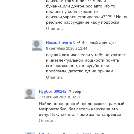
слизала! Так что ли??? А если
буханка,или другое рос.авто что то
поставят у себя схожее,то
слизали,украли,скопировали???!!!! Не,ну
реально рассуждение как у подроска!
Ответить
•
Немic 2 нүкте 0
Веселый джигга))
8 сентября 2020 в 12:44
слушай ватничег, если у тебя не хватает
и интелектуальной мощности понять
вышесказанное, это сугубо твои
проблемы, детство тут ни при чем.
Ответить
•
Нурбот 300242
Jeep
7 сентября 2020 в 16:13
Найди полноценный внедорожник, рамный
микроавтобус, без петель наружу за его
цену. Покупай его. Никто же не запрещает.
Ответить