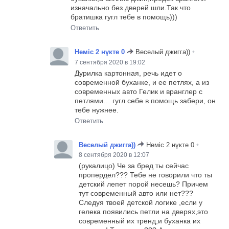
изначально без дверей шли.Так что
братишка гугл тебе в помощь)))
Ответить
•
Немic 2 нүкте 0
Веселый джигга))
7 сентября 2020 в 19:02
Дурилка картонная, речь идет о
современной буханке, и ее петлях, а из
современных авто Гелик и вранглер с
петлями… гугл себе в помощь забери, он
тебе нужнее.
Ответить
•
Веселый джигга))
Немic 2 нүкте 0
8 сентября 2020 в 12:07
(рукалицо) Че за бред ты сейчас
пропердел??? Тебе не говорили что ты
детский лепет порой несешь? Причем
тут современный авто или нет???
Следуя твоей детской логике ,если у
гелека появились петли на дверях,это
современный их тренд,и буханка их