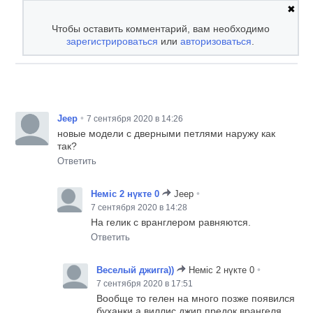
✖
Чтобы оставить комментарий, вам необходимо
зарегистрироваться
или
авторизоваться
.
•
Jeep
7 сентября 2020 в 14:26
новые модели с дверными петлями наружу как
так?
Ответить
•
Немic 2 нүкте 0
Jeep
7 сентября 2020 в 14:28
На гелик с вранглером равняются.
Ответить
•
Веселый джигга))
Немic 2 нүкте 0
7 сентября 2020 в 17:51
Вообще то гелен на много позже появился
буханки,а виллис джип,предок врангеля