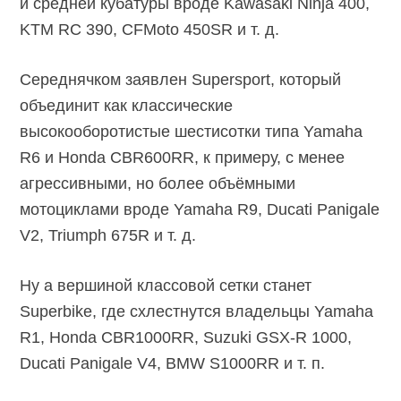
и средней кубатуры вроде Kawasaki Ninja 400,
KTM RC 390, CFMoto 450SR и т. д.
Середнячком заявлен Supersport, который
объединит как классические
высокооборотистые шестисотки типа Yamaha
R6 и Honda CBR600RR, к примеру, с менее
агрессивными, но более объёмными
мотоциклами вроде Yamaha R9, Ducati Panigale
V2, Triumph 675R и т. д.
Ну а вершиной классовой сетки станет
Superbike, где схлестнутся владельцы Yamaha
R1, Honda CBR1000RR, Suzuki GSX-R 1000,
Ducati Panigale V4, BMW S1000RR и т. п.