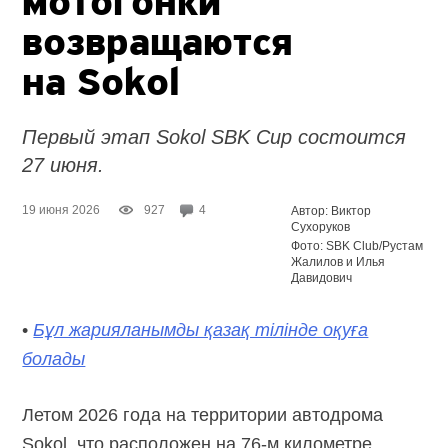
мотогонки
возвращаются
на Sokol
Первый этап Sokol SBK Cup состоится
27 июня.
19 июня 2026
927
4
Автор: Виктор
Сухоруков
Фото: SBK Club/Рустам
Жалилов и Илья
Давидович
•
Бұл жарияланымды қазақ тілінде оқуға
болады
Летом 2026 года на территории автодрома
Sokol, что расположен на 76-м километре