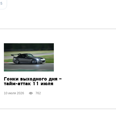
Гонки выходного дня –
тайм-аттак
11 июля
10 июля 2026
762