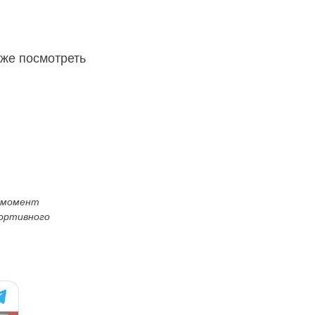
иже посмотреть
й момент
портивного