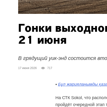
Гонки выходног
21 июня
В грядущий уик-энд состоится второ
17 июня 2026
717
•
Бұл жарияланымды қаза
На СТК Sokol, что распо
пройдёт очередной этап ту