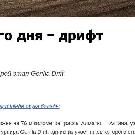
о дня – дрифт
й этап Gorilla Drift.
қ тілінде оқуға болады
ложен на
76-м километре
трассы Алматы — Астана, уж
рнира Gorilla Drift, одним из участников которого с