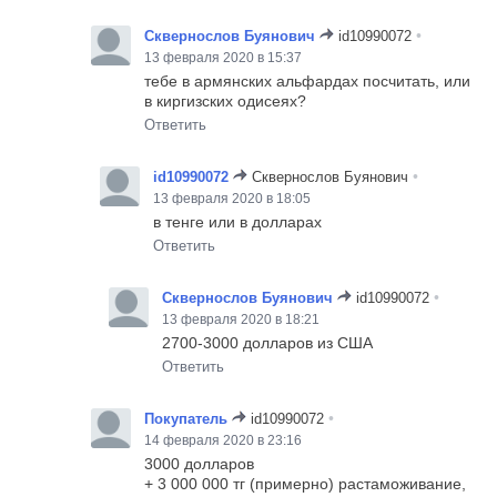
•
Сквернослов Буянович
id10990072
13 февраля 2020 в 15:37
тебе в армянских альфардах посчитать, или
в киргизских одисеях?
Ответить
•
id10990072
Сквернослов Буянович
13 февраля 2020 в 18:05
в тенге или в долларах
Ответить
•
Сквернослов Буянович
id10990072
13 февраля 2020 в 18:21
2700-3000 долларов из США
Ответить
•
Покупатель
id10990072
14 февраля 2020 в 23:16
3000 долларов
+ 3 000 000 тг (примерно) растаможивание,