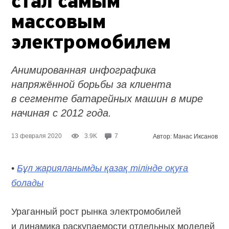
стал самым
массовым
электромобилем
Анимированная инфографика
напряжённой борьбы за клиента
в сегменте батарейных машин в мире
начиная с 2012 года.
13 февраля 2020
3.9K
7
Автор: Манас Иксанов
•
Бұл жарияланымды қазақ тілінде оқуға
болады
Ураганный рост рынка электромобилей
и динамика раскупаемости отдельных моделей