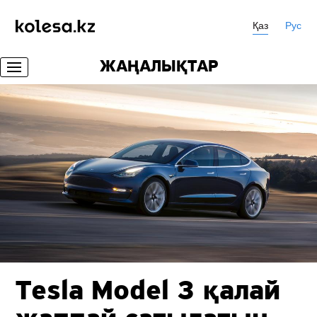
Қаз
Рус
ЖАҢАЛЫҚТАР
Tesla Model 3 қалай