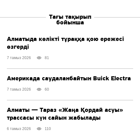
Тағы тақырып
бойынша
Алматыда көлікті тұраққа қою ережесі
өзгерді
7 тамыз 2026
81
Америкада саудаланбайтын Buick Electra
7 тамыз 2026
60
Алматы — Тараз «Жаңа Қордай асуы»
трассасы күн сайын жабылады
6 тамыз 2026
110