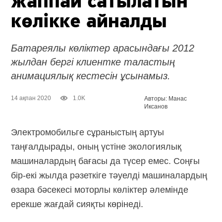
жаппай сатылатын
көлікке айналды
Батареялы көліктер арасындағы 2012
жылдан бергі клиентке таластың
анимациялық кестесін ұсынамыз.
14 ақпан 2020
1.0K
Авторы: Манас
Иксанов
Электромобильге сұраныстың артуы
таңғалдырады, оның үстіне экологиялық
машиналардың бағасы да түсер емес. Соңғы
бір-екі жылда рәзеткіге тәуелді машиналардың
өзара бәсекесі моторлы көліктер әлемінде
ерекше жағдай сияқты көрінеді.