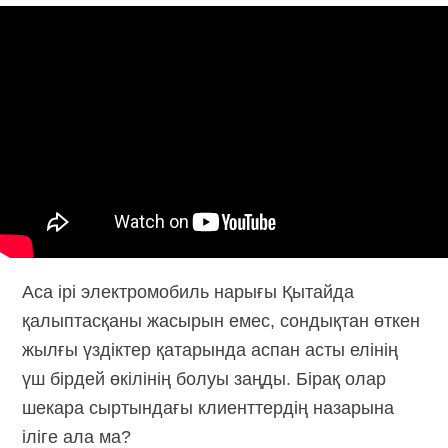
Аса ірі электромобиль нарығы Қытайда
қалыптасқаны жасырын емес, сондықтан өткен
жылғы үздіктер қатарында аспан асты елінің
үш бірдей өкілінің болуы заңды. Бірақ олар
шекара сыртындағы клиенттердің назарына
іліге ала ма?