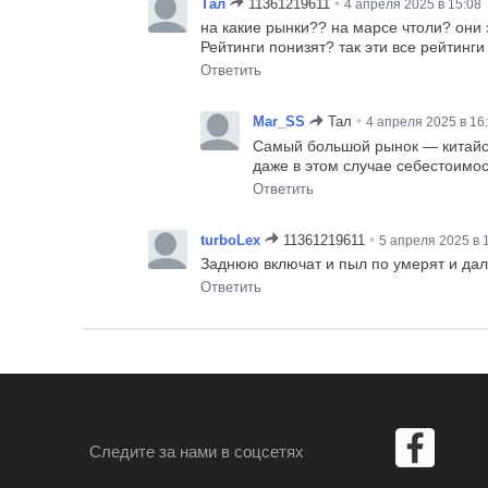
•
Тал
11361219611
4 апреля 2025 в 15:08
на какие рынки?? на марсе чтоли? они 
Рейтинги понизят? так эти все рейтинг
Ответить
•
Mar_SS
Тал
4 апреля 2025 в 16
Самый большой рынок — китайск
даже в этом случае себестоимо
Ответить
•
turboLex
11361219611
5 апреля 2025 в 
Заднюю включат и пыл по умерят и дал
Ответить
Следите за нами
в соцсетях