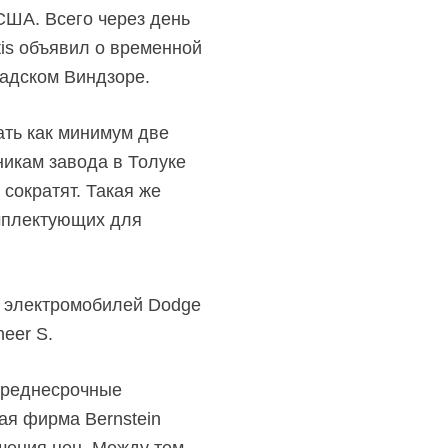
США. Всего через день
tis объявил о временной
надском Виндзоре.
ать как минимум две
никам завода в Толуке
сократят. Такая же
омплектующих для
е электромобилей Dodge
eer S.
 среднесрочные
ая фирма Bernstein