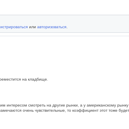
гистрироваться
или
авторизоваться
.
ереместится на кладбище.
шим интересом смотреть на другие рынки, а у американскому рынк
 намечаются очень чувствительные, то коэффициент этот тоже буд