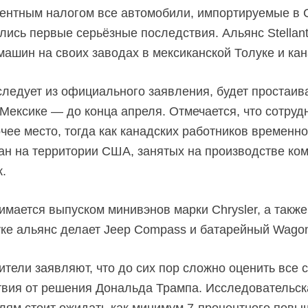
центным
налогом все автомобили, импортируемые в 
лись первые серьёзные последствия. Альянс Stellan
машин на своих заводах в мексиканской Толуке и ка
следует из официального заявления, будет простаив
 Мексике — до конца апреля. Отмечается, что сотруд
ее место, тогда как канадских работников временно 
чан на территории США, занятых на производстве к
.
имается выпуском минивэнов марки Chrysler, а такж
луке альянс делает Jeep Compass и батарейный Wagon
тели заявляют, что до сих пор сложно оценить все
вия от решения Дональда Трампа. Исследовательск