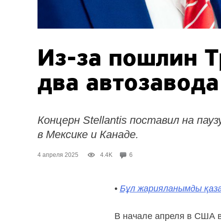
Из-за пошлин 
два автозавода
Концерн Stellantis поставил на пау
в Мексике и Канаде.
4 апреля 2025
4.4K
6
•
Бұл жарияланымды қаза
В начале апреля в США в