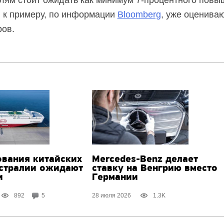
елям стоит ожидать как минимум
7-процентного
повыш
, к примеру, по информации
Bloomberg
, уже оценива
ров.
вания китайских
Mercedes-Benz делает
встралии ожидают
ставку на Венгрию вместо
и
Германии
892
5
28 июля 2026
1.3K