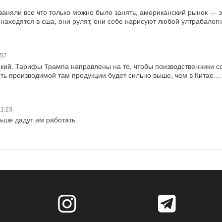
заняли все что только можно было занять, американский рынок — 
и находятся в сша, они рулят, они себе нарисуют любой ултрабалог
:57
ий. Тарифы Трампа направлены на то, чтобы поизводственники со 
сть производимой там продукции будет сильно выше, чем в Китае…
11:23
ьше дадут им работать