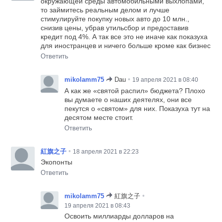
окружающей среды автомобильными выхлопами,
то займитесь реальным делом и лучше
стимулируйте покупку новых авто до 10 млн.,
снизив цены, убрав утильсбор и предоставив
кредит под 4%. А так все это не иначе как показуха
для иностранцев и ничего больше кроме как бизнес
Ответить
•
mikolamm75
Dau
19 апреля 2021 в 08:40
А как же «святой распил» бюджета? Плохо
вы думаете о наших деятелях, они все
пекутся о «святом» для них. Показуха тут на
десятом месте стоит.
Ответить
•
紅旗之子
18 апреля 2021 в 22:23
Экопонты
Ответить
•
mikolamm75
紅旗之子
19 апреля 2021 в 08:43
Освоить миллиарды долларов на