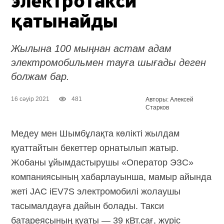
электротакси
қатынайды
Жылына 100 мыңнан астам адам
электромобильмен тауға шығады деген
болжам бар.
16 сәуір 2021
481
Авторы: Алексей
Старков
Медеу мен Шымбұлақта көлікті жылдам
қуаттайтын бекеттер орнатылып жатыр.
Жобаны ұйымдастырушы «Оператор ЭЗС»
компаниясының хабарлауынша, мамыр айында
жеті JAC iEV7S электромобилі жолаушы
тасымалдауға дайын болады. Такси
батареясының қуаты — 39 кВт.сағ, жүріс