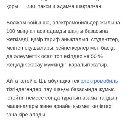
қоры — 230, такси 4 адамға шақталған.
Болжам бойынша, электромобильдер жылына
100 мыңнан аса адамды шаңғы базасына
жеткізеді. Қазір тариф анықталып, студенттер,
мектеп оқушылары, зейнеткерлер мен басқа
да әлеуметтік осал топ өкілдеріне 50 %
жеңілдік жасау мүмкіндігі қаралып жатыр.
Айта кетейік, Шымбұлаққа тек
электромобиль
тізгіндегендер, тау-шаңғы базасында жұмыс
істейтін немесе сонда тұратын азаматтардың
машиналары және арнайы қызмет көліктері
ғана кіре алады.