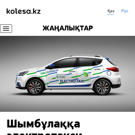
Қаз
Рус
ЖАҢАЛЫҚТАР
Шымбұлаққа