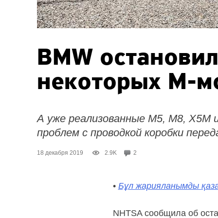
BMW остановил
некоторых
M-м
А уже реализованные M5, M8, X5M 
проблем с проводкой коробки перед
18 декабря 2019
2.9K
2
•
Бұл жарияланымды қаза
NHTSA сообщила об оста