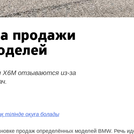
а продажи
оделей
и X6M отзываются из-за
ач.
қ тілінде оқуға болады
новке продаж определённых моделей BMW. Речь ид