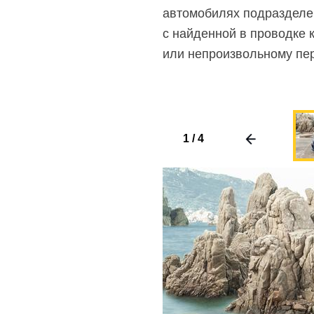
автомобилях подразделени
с найденной в проводке 
или непроизвольному пе
1
/
4