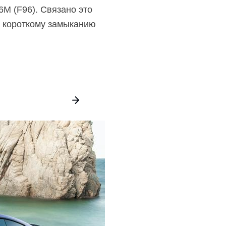
6M (F96). Связано это
к короткому замыканию