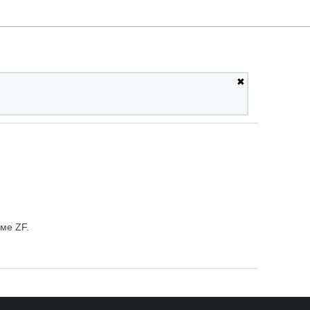
✖
ме ZF.