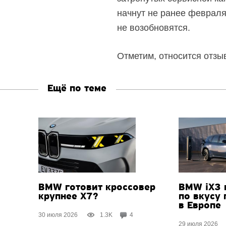
начнут не ранее февраля
не возобновятся.
Отметим, относится отзы
Ещё по теме
BMW готовит кроссовер
BMW iX3 
крупнее X7?
по вкусу
в Европе
30 июля 2026
1.3K
4
29 июля 2026