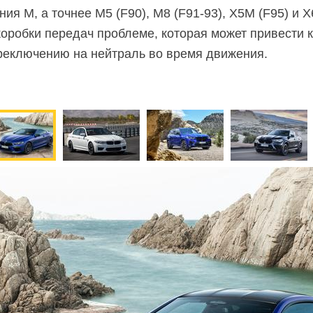
я M, а точнее M5 (F90), M8 (F91-93), X5M (F95) и X
коробки передач проблеме, которая может привести 
реключению на нейтраль во время движения.