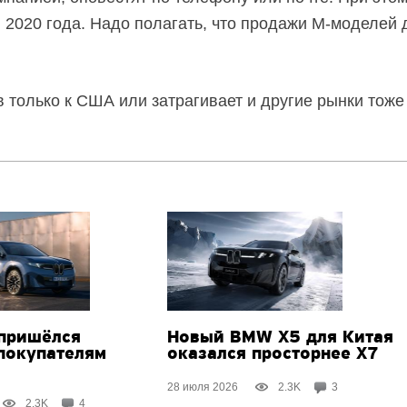
 2020 года. Надо полагать, что продажи M-моделей 
в только к США или затрагивает и другие рынки тож
пришёлся
Новый BMW X5 для Китая
 покупателям
оказался просторнее X7
28 июля 2026
2.3K
3
2.3K
4