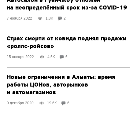
Автосалон в Гуанчжоу отложен
на неопределённый срок
из-за
COVID-19
7 ноября 2022
1.8K
2
Страх смерти от ковида поднял продажи
«роллс-ройсов»
15 января 2022
4.5K
6
Новые ограничения в Алматы: время
работы ЦОНов, авторынков
и автомагазинов
9 декабря 2020
19.6K
6