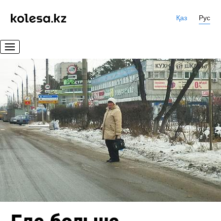
Қаз
Рус