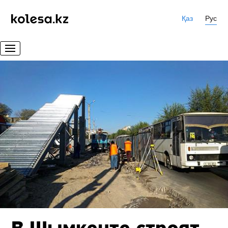
Қаз
Рус