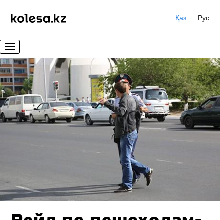
Қаз
Рус