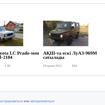
yota LC
Prado-мен
АҚШ-та ескі ЛуАЗ-969М
З-2104
сатылады
1.0K
26 қазан 2021
834
гистрироваться
или
авторизоваться
.