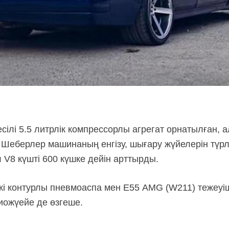
сілі 5.5 литрлік компрессорлы агрегат орнатылған, а
еберлер машинаның енгізу, шығару жүйелерін түрле
л V8 күшті 600 күшке дейін арттырды.
і контурлы пневмоаспа мен E55 AMG (W211) тежеуі
удиожүейе де өзгеше.