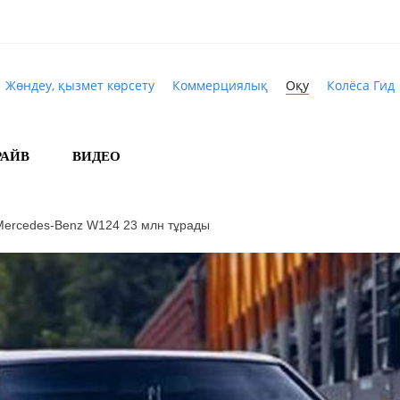
Жөндеу, қызмет көрсету
Коммерциялық
Оқу
Колёса Гид
РАЙВ
ВИДЕО
Mercedes-Benz W124 23 млн тұрады