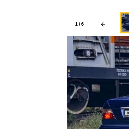
1
/
6