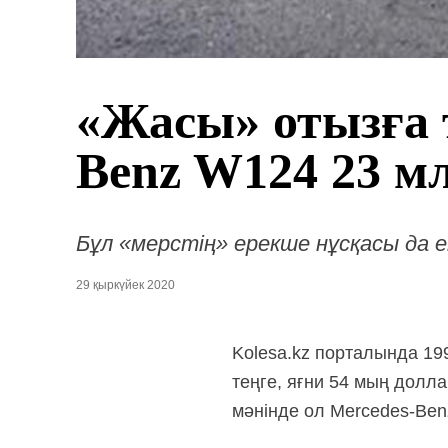
«Жасы» отызға 
Benz W124 23 м
Бұл «мерстің» ерекше нұсқасы да е
29 қыркүйек 2020
Kolesa.kz порталында 1
теңге, яғни 54 мың долл
мәнінде ол Mercedes-Benz