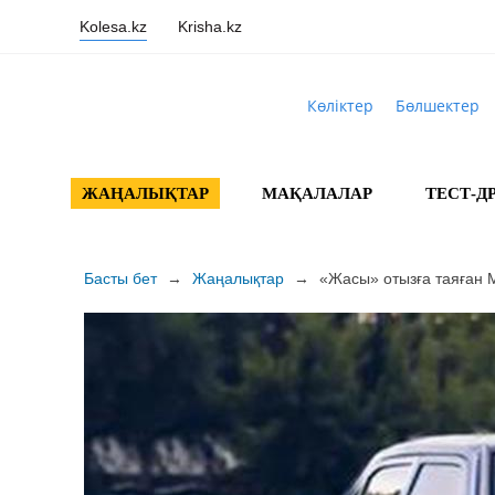
Kolesa.kz
Krisha.kz
Көліктер
Бөлшектер
ЖАҢАЛЫҚТАР
МАҚАЛАЛАР
ТЕСТ-Д
Басты бет
→
Жаңалықтар
→
«Жасы» отызға таяған 