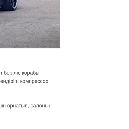
л беріліс қорабы
ндіріп, компрессор
шін орнатып, салонын