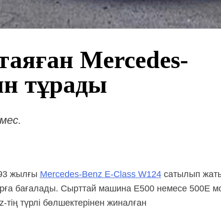
таяған Mercedes-
лн тұрады
мес.
993 жылғы
Mercedes-Benz E-Class W124
сатылып жатыр
арға бағалады. Сырттай машина E500 немесе 500E м
-тің түрлі бөлшектерінен жиналған