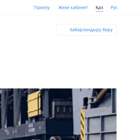
Қаз
Рус
Тіркелу
Жеке кабинет
Хабарландыру беру