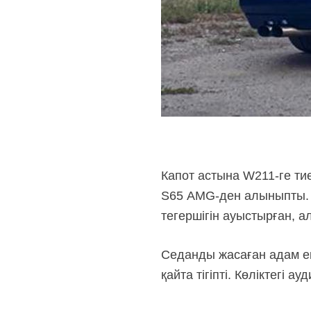
Капот астына W211-ге тие
S65 AMG-ден алыныпты. Ш
тегершігін ауыстырған, а
Седанды жасаған адам ек
қайта тігіпті. Көліктегі а