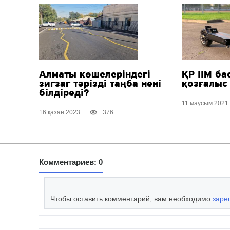
Алматы көшелеріндегі
ҚР ІІМ б
зигзаг тәрізді таңба нені
қозғалыс
білдіреді?
11 маусым 2021
16 қазан 2023
376
Комментариев: 0
Чтобы оставить комментарий, вам необходимо
заре