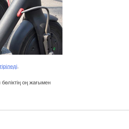
іріледі
.
 бөліктің оң жағымен