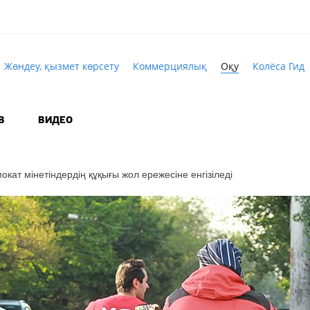
Жөндеу, қызмет көрсету
Коммерциялық
Оқу
Колёса Гид
В
ВИДЕО
кат мінетіндердің құқығы жол ережесіне енгізіледі