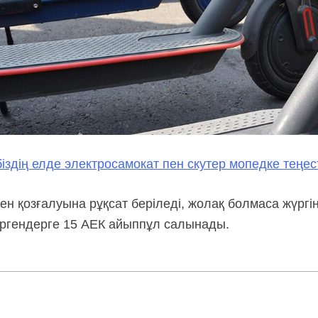
біздің елде электросамокат пен скутер мопедке теңест
н қозғалуына рұқсат беріледі, жолақ болмаса жүргін
жүргендерге 15 АЕК айыппұл салынады.