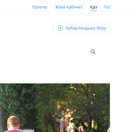
Қаз
Рус
Тіркелу
Жеке кабинет
Хабарландыру беру