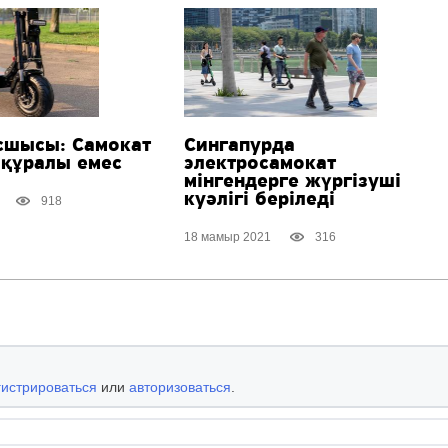
асшысы: Самокат
Сингапурда
 құралы емес
электросамокат
мінгендерге жүргізуші
куәлігі беріледі
918
18 мамыр 2021
316
гистрироваться
или
авторизоваться
.