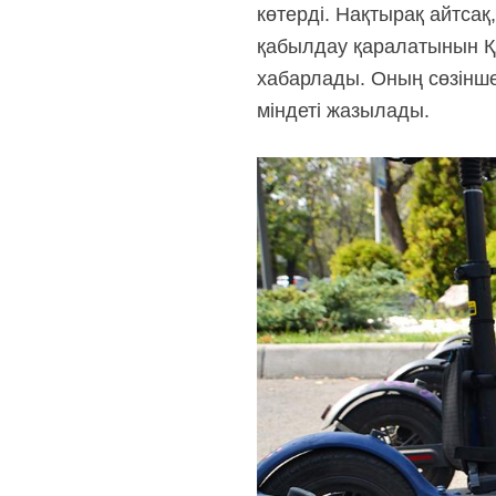
көтерді. Нақтырақ айтса
қабылдау қаралатынын ҚР
хабарлады. Оның сөзінше,
міндеті жазылады.