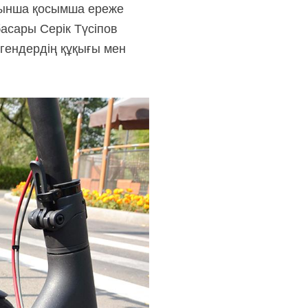
ойынша қосымша ереже
асары Серік Түсіпов
егендердің құқығы мен