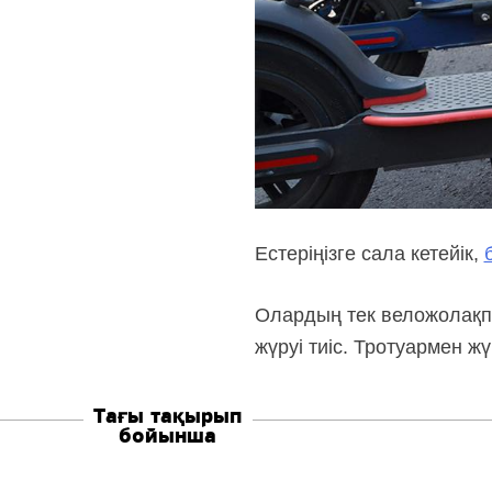
Естеріңізге сала кетейік,
Олардың тек веложолақпе
жүруі тиіс. Тротуармен 
Тағы тақырып
бойынша