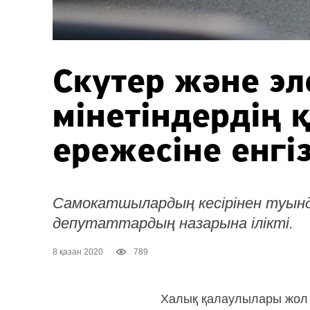
Скутер және эл
мінетіндердің 
ережесіне енгіз
Самокатшылардың кесірінен туын
депутаттардың назарына ілікті.
8 қазан 2020
789
Халық қалаулылары жол қ