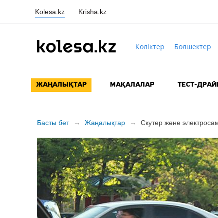
Kolesa.kz
Krisha.kz
Көліктер
Бөлшектер
ЖАҢАЛЫҚТАР
МАҚАЛАЛАР
ТЕСТ-ДРАЙ
Басты бет
→
Жаңалықтар
→
Скутер және электросамо