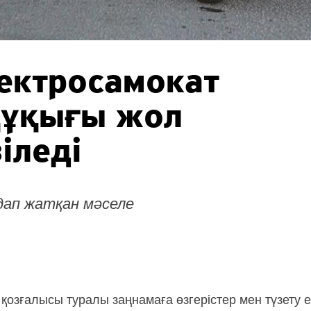
ектросамокат
құқығы жол
іледі
дап жатқан мәселе
озғалысы туралы заңнамаға өзгерістер мен түзету е