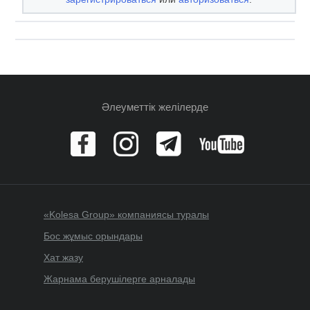
Әлеуметтік желілерде
«Kolesa Group» компаниясы туралы
Бос жұмыс орындары
Хат жазу
Жарнама берушілерге арналады