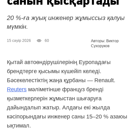
санын қысқартады
20 %-ға жуық инженер жұмыссыз қалуы
мүмкін.
15 сәуір 2026
60
Авторы: Виктор
Сухоруков
Қытай автоөндірушілерінің Еуропадағы
брендтерге қысымы күшейіп келеді.
Бәсекелестіктің жаңа құрбаны — Renault.
Reuters
мәліметінше француз бренді
қызметкерлерін жұмыстан шығаруға
дайындалып жатыр. Алдағы екі жылда
кәсіпорындағы инженер саны 15–20 % азаюы
ықтимал.