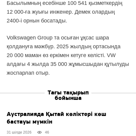
Басылымның есебінше 100 541 қызметкердің
12 000-ға
жуығы инженер. Демек олардың
2400-і
орнын босатады.
Volkswagen Group та осыған ұқсас шара
қолдануға мәжбүр. 2025 жылдың ортасында
20 000 маман өз еркімен кетуге келісті. VW
алдағы 4 жылда 35 000 жұмысшыдан құтылуды
жоспарлап отыр.
Тағы тақырып
бойынша
Аустралияда Қытай көліктері көш
бастауы мүмкін
31 шілде 2026
46