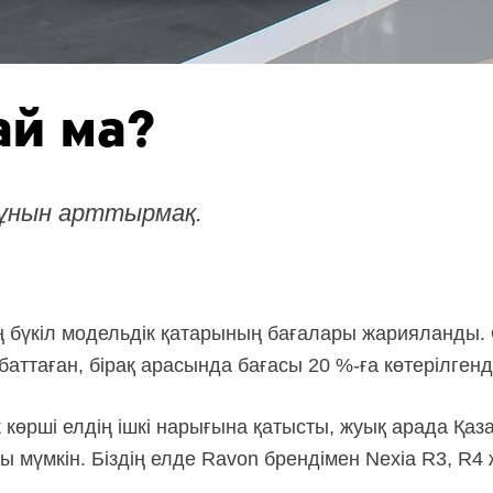
ай ма?
құнын арттырмақ.
ің бүкіл модельдік қатарының бағалары жарияланды.
баттаған, бірақ арасында бағасы 20 %-ға көтерілгенд
к көрші елдің ішкі нарығына қатысты, жуық арада Қа
мүмкін. Біздің елде Ravon брендімен Nexia R3, R4 ж