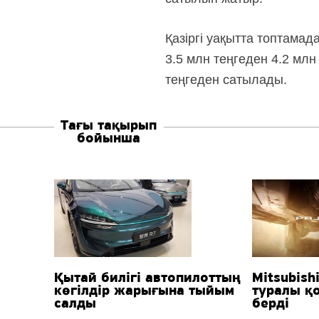
Қазіргі уақытта топтама
3.5 млн теңгеден 4.2 млн
теңгеден сатылады.
Тағы тақырып
бойынша
Қытай билігі автопилоттың
Mitsubish
көгілдір жарығына тыйым
туралы қ
салды
берді