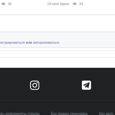
30
19 сағат бұрын
33
гистрироваться
или
авторизоваться
.
up» компаниясы туралы
Бос жұмыс орындары
Хат жазу