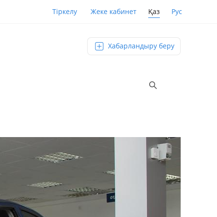
Қаз
Рус
Тіркелу
Жеке кабинет
Хабарландыру беру