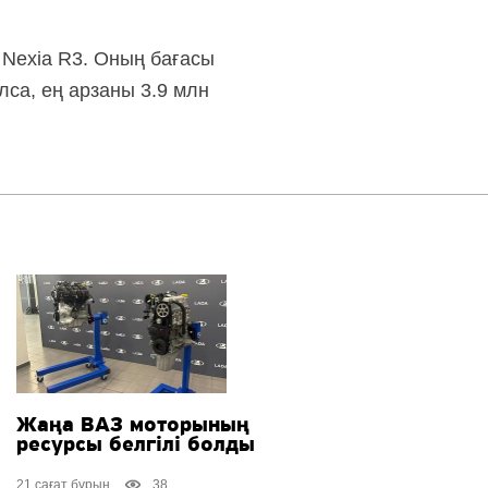
 Nexia R3. Оның бағасы
лса, ең арзаны 3.9 млн
Жаңа ВАЗ моторының
ресурсы белгілі болды
21 сағат бұрын
38