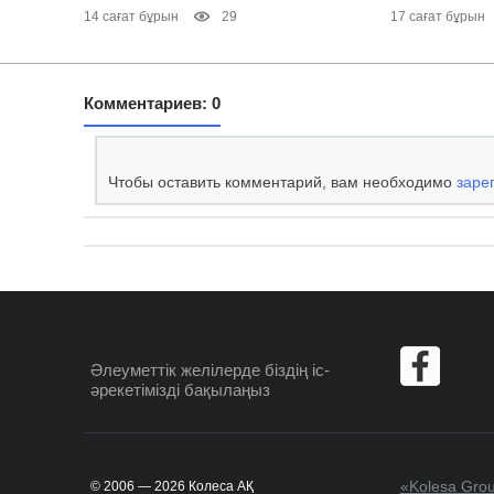
14 сағат бұрын
29
17 сағат бұрын
Комментариев: 0
Чтобы оставить комментарий, вам необходимо
заре
Әлеуметтік желілерде
біздің іс-
әрекетімізді бақылаңыз
«Kolesa Gro
© 2006 — 2026 Колеса АҚ