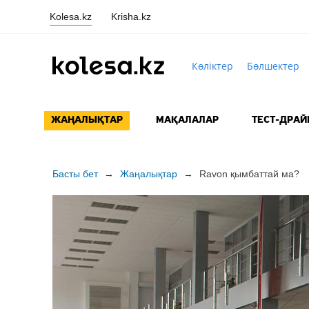
Kolesa.kz
Krisha.kz
Көліктер
Бөлшектер
ЖАҢАЛЫҚТАР
МАҚАЛАЛАР
ТЕСТ-ДРАЙ
Басты бет
→
Жаңалықтар
→
Ravon қымбаттай ма?