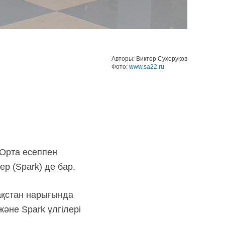
Авторы: Виктор Сухоруков
Фото:
www.sa22.ru
 Орта есеппен
ер (Spark) де бар.
зақстан нарығында
әне Spark үлгілері