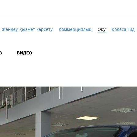
Жөндеу, қызмет көрсету
Коммерциялық
Оқу
Колёса Гид
В
ВИДЕО