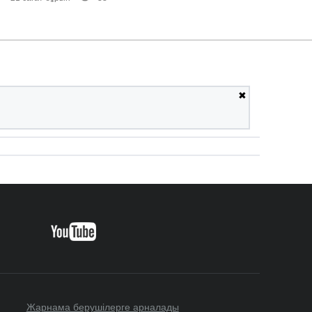
✖
Жарнама берушілерге арналады