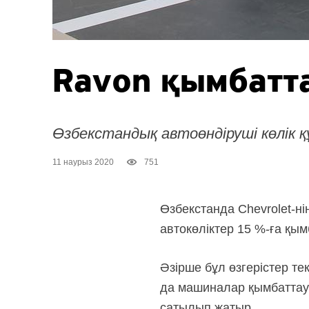
Ravon қымбатт
Өзбекстандық автоөндіруші көлік 
11 наурыз 2020
751
Өзбекстанда Chevrolet-н
автокөліктер 15 %-ға қым
Әзірше бұл өзгерістер те
да машиналар қымбаттауы 
сатылып жатыр.