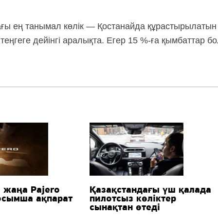
дағы ең танымал көлік — Қостанайда құрастырылатын
 теңгеге дейінгі аралықта. Егер 15 %-ға қымбаттар бо
i жаңа Pajero
Қазақстандағы үш қалада
осымша ақпарат
пилотсыз көліктер
сынақтан өтеді