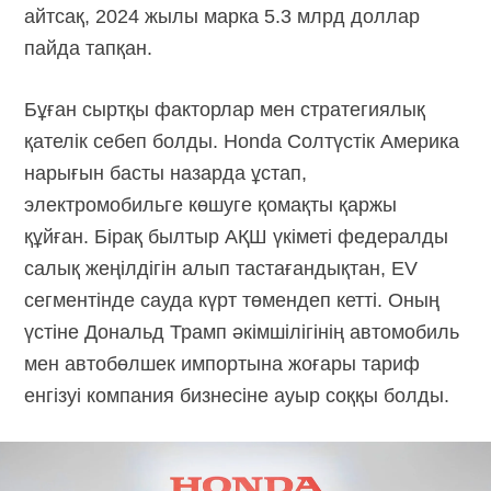
айтсақ, 2024 жылы марка 5.3 млрд доллар
пайда тапқан.
Бұған сыртқы факторлар мен стратегиялық
қателік себеп болды. Honda Солтүстік Америка
нарығын басты назарда ұстап,
электромобильге көшуге қомақты қаржы
құйған. Бірақ былтыр АҚШ үкіметі федералды
салық жеңілдігін алып тастағандықтан, EV
сегментінде сауда күрт төмендеп кетті. Оның
үстіне Дональд Трамп әкімшілігінің автомобиль
мен автобөлшек импортына жоғары тариф
енгізуі компания бизнесіне ауыр соққы болды.