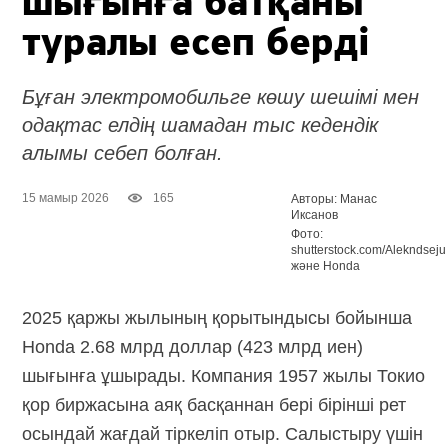
шығынға батқаны
туралы есеп берді
Бұған электромобильге көшу шешімі мен
одақтас елдің шамадан тыс кедендік
алымы себеп болған.
15 мамыр 2026
165
Авторы: Манас
Иксанов
Фото:
shutterstock.com/Alekndseju
және Honda
2025 қаржы жылының қорытындысы бойынша
Honda 2.68 млрд доллар (423 млрд иен)
шығынға ұшырады. Компания 1957 жылы Токио
қор биржасына аяқ басқаннан бері бірінші рет
осындай жағдай тіркеліп отыр. Салыстыру үшін