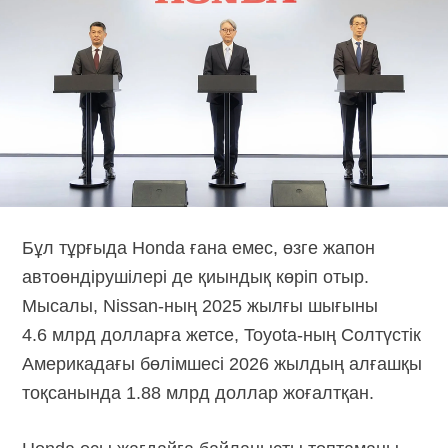
Бұл тұрғыда Honda ғана емес, өзге жапон
автоөндірушілері де қиындық көріп отыр.
Мысалы,
Nissan-ның
2025 жылғы шығыны
4.6 млрд долларға жетсе,
Toyota-ның
Солтүстік
Америкадағы бөлімшесі 2026 жылдың алғашқы
тоқсанында 1.88 млрд доллар жоғалтқан.