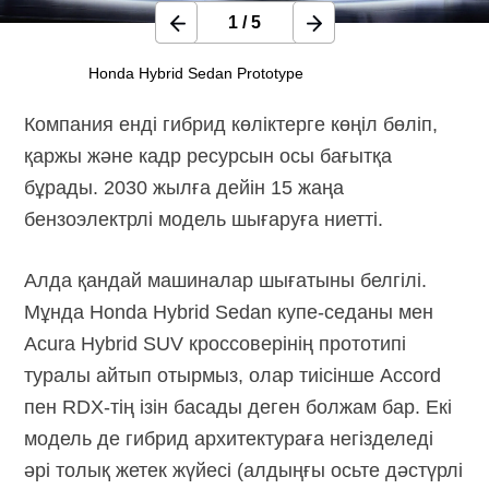
1
/
5
Honda Hybrid Sedan Prototype
Компания енді гибрид көліктерге көңіл бөліп,
қаржы және кадр ресурсын осы бағытқа
бұрады. 2030 жылға дейін 15 жаңа
бензоэлектрлі модель шығаруға ниетті.
Алда қандай машиналар шығатыны белгілі.
Мұнда Honda Hybrid Sedan
купе-седаны
мен
Acura Hybrid SUV кроссоверінің прототипі
туралы айтып отырмыз, олар тиісінше Accord
пен
RDX-тің
ізін басады деген болжам бар. Екі
модель де гибрид архитектураға негізделеді
әрі толық жетек жүйесі (алдыңғы осьте дәстүрлі