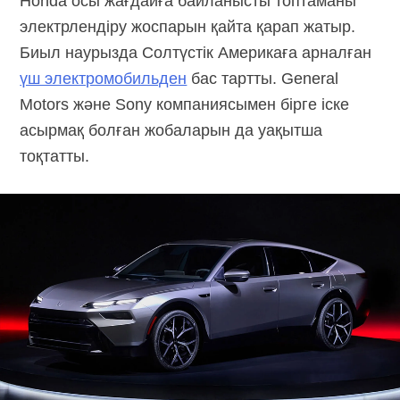
Honda осы жағдайға байланысты топтаманы
электрлендіру жоспарын қайта қарап жатыр.
Биыл наурызда Солтүстік Америкаға арналған
үш электромобильден
бас тартты. General
Motors және Sony компаниясымен бірге іске
асырмақ болған жобаларын да уақытша
тоқтатты.