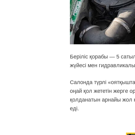
Беріліс қорабы — 5 саты
жүйесі мен гидравликалық
Салонда түрлі «оятқышта
оңай қол жететін жерге 
қолданатын арнайы жол к
еді.