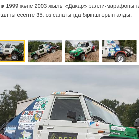
ік 1999 және 2003 жылы «Дакар» ралли-марафонына 
лпы есепте 35, өз санатында бірінші орын алды.