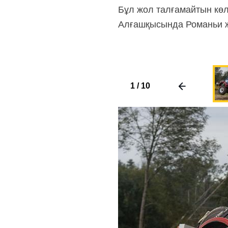
Бұл жол талғамайтын көл
Алғашқысында Романьи жа
1
/
10