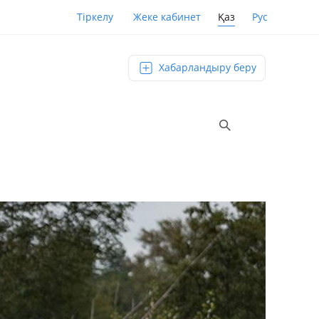
Қаз
Рус
Тіркелу
Жеке кабинет
Хабарландыру беру