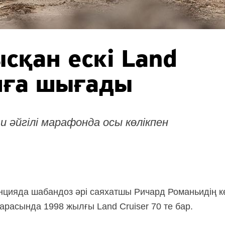
сқан ескі Land
нға шығады
 әйгілі марафонда осы көлікпен
цияда шабандоз әрі саяхатшы Ричард Романьидің к
арасында 1998 жылғы Land Cruiser 70 те бар.