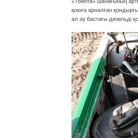
«Тойота» шанағының артқ
қоюға арналған қондырғы
ал әу бастағы дизельді қ