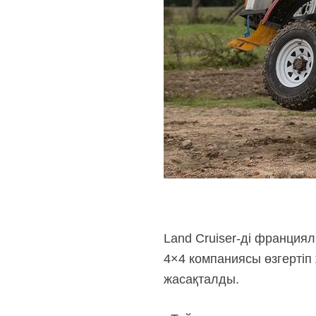
Land Cruiser-ді франция
4×4 компаниясы өзгертіп 
жасақталды.