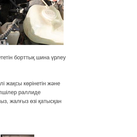
тетін борттық шина үрлеу
і жақсы көрінетін және
клшілер раллиде
з, жалғыз өзі қатысқан