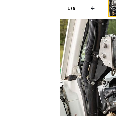
1
/
9