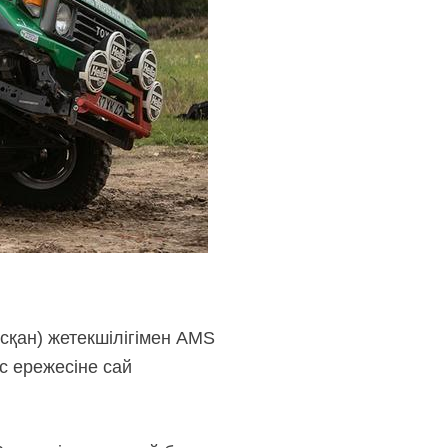
сқан) жетекшілігімен AMS
с ережесіне сай