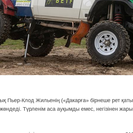
лық Пьер-Клод Жильенің («Дакарға» бірнеше рет қаты
жөндеді. Түрленім аса ауқымды емес, негізінен жары