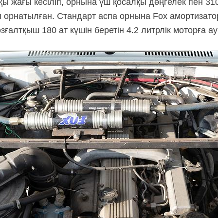
ы жағы кесіліп, орнына үш қосалқы дөңгелек пен 31
 орнатылған. Стандарт аспа орнына Fox амортизат
озғалтқыш 180 ат күшін беретін 4.2 литрлік моторға 