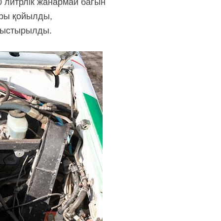
0 литрлік жанармай багын
оры қойылды,
ауыстырылды.