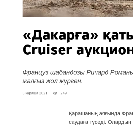
«Дакарға» қаты
Cruiser аукцио
Француз шабандозы Ричард Романьи
жалғыз жол жүрген.
3 қараша 2021
249
Қарашаның аяғында Фран
саудаға түседі. Олардың 