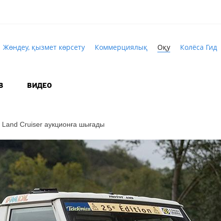
Жөндеу, қызмет көрсету
Коммерциялық
Оқу
Колёса Гид
В
ВИДЕО
і Land Cruiser аукционға шығады