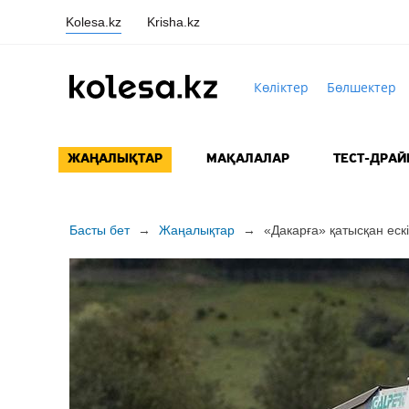
Kolesa.kz
Krisha.kz
Көліктер
Бөлшектер
ЖАҢАЛЫҚТАР
МАҚАЛАЛАР
ТЕСТ-ДРАЙ
Басты бет
→
Жаңалықтар
→
«Дакарға» қатысқан еск