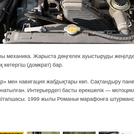
лы механика. Жарыста дөңгелек ауыстыруды жеңілде
 көтергіш (домкрат) бар.
р» мен навигация жабдықтары көп. Сақтандыру панел
орнатылған. Интерьердегі басты ерекшелік — мотоци
ітапшасы. 1999 жылы Романьи марафонға штурмансы