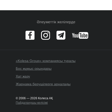
Әлеуметтік желілерде
«Kolesa Group» компаниясы туралы
Бос жұмыс орындары
Хат жазу
Жарнама берушілерге арналады
© 2006 — 2026 Колеса АҚ
Пайдаланушы келісімі