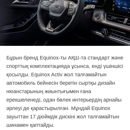
Бұрын бренд
Equinox-ты
АҚШ-та
стандарт және
спорттық комплектацияда ұсынса, енді үшіншісі
қосылды. Equinox Activ жол талғамайтын
автомобиль бейнесін беретін сыртқы дизайн
нюанстарының жиынтығымен ғана
ерекшеленеді, одан бөлек интерьердің арнайы
әрлеуі де қарастырылған. Мұндай Equinox
зауыттан 17 дюймдік дискіні жол талғамайтын
шинамен қаптайды.