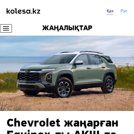
Қаз
Рус
ЖАҢАЛЫҚТАР
Chevrolet жаңарған