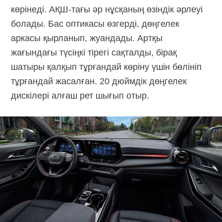
көрінеді.
АҚШ-тағы
әр нұсқаның өзіндік әрлеуі
болады. Бас оптикасы өзгерді, дөңгелек
аркасы қырланып, жуандады. Артқы
жағындағы түсіңкі тірегі сақталды, бірақ
шатыры қалқып тұрғандай көріну үшін бөлініп
тұрғандай жасалған. 20 дюймдік дөңгелек
дискілері алғаш рет шығып отыр.