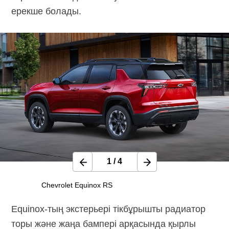
ерекше болады.
1
/
4
Chevrolet Equinox RS
Equinox-тың экстерьері тікбұрышты радиатор
торы және жаңа бампері арқасында қырлы