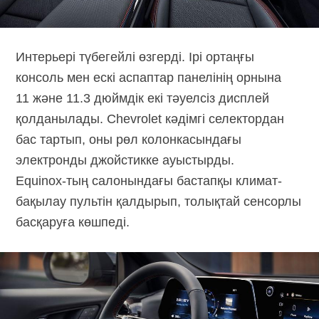
Интерьері түбегейлі өзгерді. Ірі ортаңғы
консоль мен ескі аспаптар панелінің орнына
11 және 11.3 дюймдік екі тәуелсіз дисплей
қолданылады. Chevrolet кәдімгі селектордан
бас тартып, оны рөл колонкасындағы
электронды джойстикке ауыстырды.
Equinox-тың
салонындағы бастапқы климат-
бақылау пультін қалдырып, толықтай сенсорлы
басқаруға көшпеді.