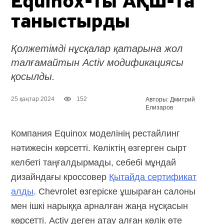
Equinox-ты
АҚШ-та
таныстырды
Қолжетімді нұсқалар қатарына жол
талғамайтын Activ модификациясы
қосылды.
25 қаңтар 2024
152
Авторы: Дмитрий
Елизаров
Компания Equinox моделінің рестайлинг
нәтижесін көрсетті. Көліктің өзгерген сырт
келбеті таңғалдырмады, себебі мұндай
дизайндағы кроссовер
Қытайда сертификат
алды
. Chevrolet өзгеріске ұшыраған салоны
мен ішкі нарыққа арналған жаңа нұсқасын
көрсетті. Activ деген атау алған көлік өте