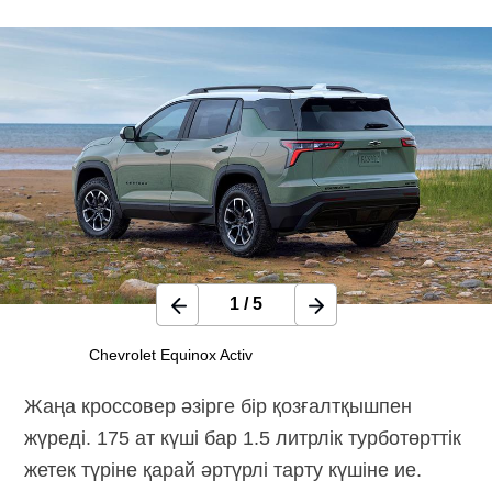
1
/
5
Chevrolet Equinox Activ
Жаңа кроссовер әзірге бір қозғалтқышпен
жүреді. 175 ат күші бар 1.5 литрлік турботөрттік
жетек түріне қарай әртүрлі тарту күшіне ие.