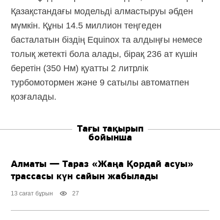
Қазақстандағы модельді алмастыруы әбден
мүмкін. Құны 14.5 миллион теңгеден
басталатын біздің Equinox та алдыңғы немесе
толық жетекті бола алады, бірақ 236 ат күшін
беретін (350 Нм) қуатты 2 литрлік
турбомотормен және 9 сатылы автоматпен
қозғалады.
Тағы тақырып
бойынша
Алматы — Тараз «Жаңа Қордай асуы»
трассасы күн сайын жабылады
13 сағат бұрын
27