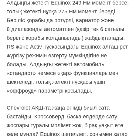
Алдыңғы жетекті Equinox 249 Нм момент берсе,
толық жетекті нұсқа 275 Нм момент береді.
Беріліс қорабы да әртүрлі, вариатор және
8 диапазонды автоматпен (қазір тек 6 сатылы
беріліс қорабы қолданылады) жабдықталады.
RS және Activ нұсқасындағы Equinox алғаш рет
жүргізу режимін өзгерту мүмкіндігіне ие
болады. Алдыңғы жетекті автомобиль
«стандарт» немесе «қар» функцияларымен
шектеледі, толық жетекті нұсқасы үшін
«оффроуд» параметрі қосылады.
Chevrolet
АҚШ-та
жаңа өнімді биыл сата
бастайды. Кроссоверді басқа елдерде сату
жоспары туралы мәлімет жоқ, бірақ уақыт өте
келе мұндай Equinox шетелдегі, сонымен қатар