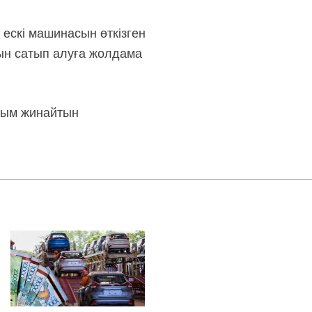
ескі машинасын өткізген
ын сатып алуға жолдама
алым жинайтын