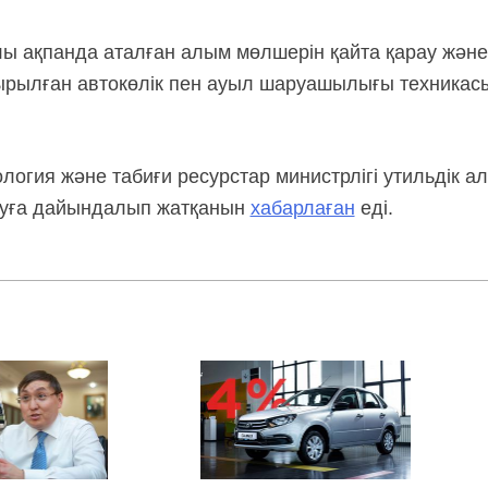
лы ақпанда аталған алым мөлшерін қайта қарау және 
тырылған автокөлік пен ауыл шаруашылығы техникас
ология және табиғи ресурстар министрлігі утильдік 
ұруға дайындалып жатқанын
хабарлаған
еді.