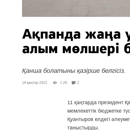
Ақпанда жаңа 
алым мөлшері б
Қанша болатыны қазірше белгісіз.
18 қаңтар 2022
1.2K
2
11 қаңтарда президент 
мемлекеттік бюджетке түс
Қуантыров елдегі әлеуме
таныстырды.