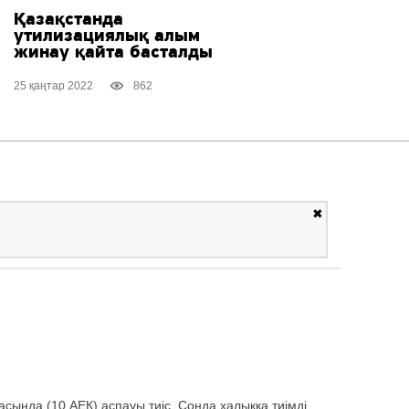
Қазақстанда
утилизациялық алым
жинау қайта басталды
25 қаңтар 2022
862
✖
басында (10 АЕК) аспауы тиіс. Сонда халыққа тиімді