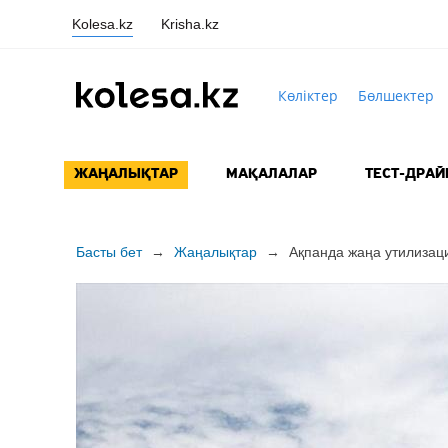
Kolesa.kz
Krisha.kz
Көліктер
Бөлшектер
ЖАҢАЛЫҚТАР
МАҚАЛАЛАР
ТЕСТ-ДРАЙ
Басты бет
→
Жаңалықтар
→
Ақпанда жаңа утилизаци