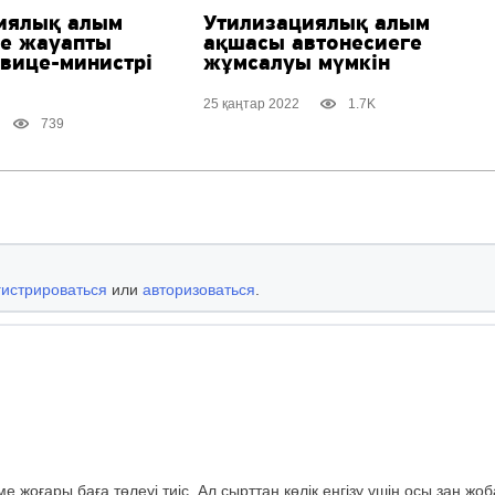
иялық алым
Утилизациялық алым
не жауапты
ақшасы автонесиеге
вице-министрі
жұмсалуы мүмкін
25 қаңтар 2022
1.7K
739
гистрироваться
или
авторизоваться
.
е жоғары баға төлеуі тиіс. Ал сырттан көлік еңгізу үшін осы заң жо