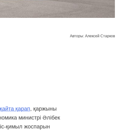
Авторы: Алексей Старков
қайта қарап
, қаржыны
номика министрі Әлібек
 іс-қимыл жоспарын