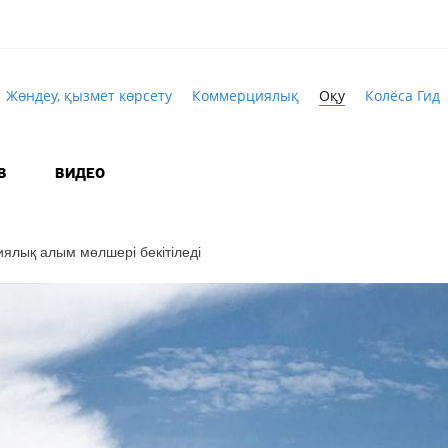
Жөндеу, қызмет көрсету
Коммерциялық
Оқу
Колёса Гид
В
ВИДЕО
ялық алым мөлшері бекітіледі