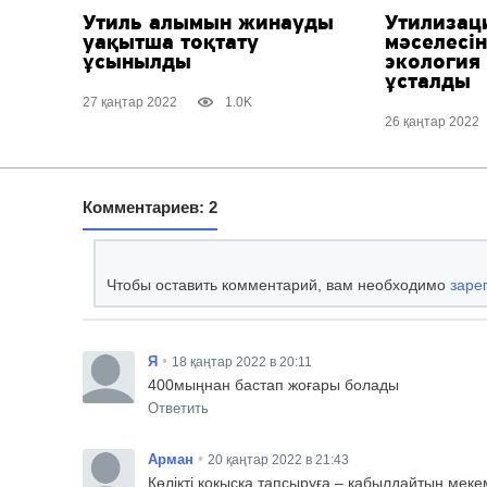
Утиль алымын жинауды
Утилизац
уақытша тоқтату
мәселесі
ұсынылды
экология
ұсталды
27 қаңтар 2022
1.0K
26 қаңтар 2022
Комментариев: 2
Чтобы оставить комментарий, вам необходимо
заре
•
Я
18 қаңтар 2022 в 20:11
400мыңнан бастап жоғары болады
Ответить
•
Арман
20 қаңтар 2022 в 21:43
Көлікті қоқысқа тапсыруға – қабылдайтын мекем