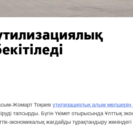
утилизациялық
екітіледі
Қасым-Жомарт Тоқаев
утилизациялық алым мөлшерін 
іруді тапсырды. Бүгін Үкімет отырысында Ұлттық эко
ттік-экономикалық жағдайды тұрақтандыру жөніндегі