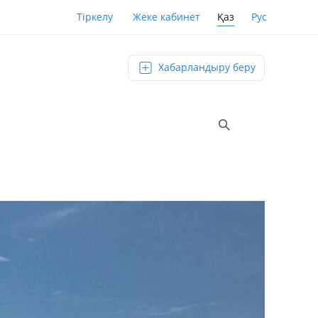
Қаз
Рус
Тіркелу
Жеке кабинет
Хабарландыру беру