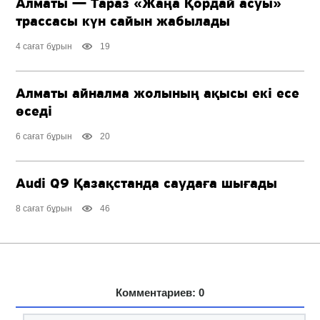
Алматы — Тараз «Жаңа Қордай асуы»
трассасы күн сайын жабылады
4 сағат бұрын
19
Алматы айналма жолының ақысы екі есе
өседі
6 сағат бұрын
20
Audi Q9 Қазақстанда саудаға шығады
8 сағат бұрын
46
Комментариев: 0