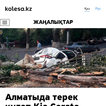
Қаз
Рус
ЖАҢАЛЫҚТАР
Алматыда терек