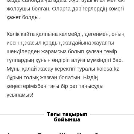
жолаушы болған. Оларға дәрігерлердің көмегі
қажет болды.
Көлік қайта қалпына келмейді, дегенмен, оның
иесінің жасыл қордың жағдайына жауапты
шенділерден жарамсыз болып қалған темір
тұлпардың құнын өндіріп алуға мүмкіндігі бар.
Мұны қалай жасау керектігі туралы kolesa.kz
бұрын толық жазған болатын. Біздің
кеңестерімізбен тағы бір рет танысуды
ұсынамыз!
Тағы тақырып
бойынша