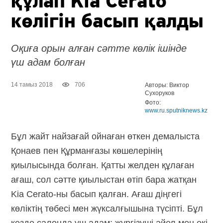
құлап Kia Cerato
көлігін басып қалды
Оқиға орын алған сәтте көлік ішінде
үш адам болған
14 тамыз 2018
706
Авторы: Виктор
Сухоруков
Фото:
www.ru.sputniknews.kz
Бұл жайт найзағай ойнаған өткен демалыста
Қонаев пен Құрманғазы көшелерінің
қиылысында болған. Қатты желден құлаған
ағаш, сол сәтте қиылыстан өтіп бара жатқан
Kia Cerato-ны басып қалған. Ағаш діңгегі
көліктің төбесі мен жүксалғышына түсіпті. Бұл
кезде салонда үш адам: жүргізуші әйел мен екі