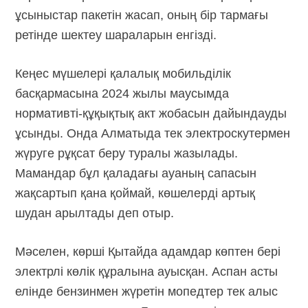
ұсыныстар пакетін жасап, оның бір тармағы
ретінде шектеу шараларын енгізді.
Кеңес мүшелері қалалық мобильділік
басқармасына 2024 жылы маусымда
нормативті-құқықтық акт жобасын дайындауды
ұсынды. Онда Алматыда тек электроскутермен
жүруге рұқсат беру туралы жазылады.
Мамандар бұл қаладағы ауаның сапасын
жақсартып қана қоймай, көшелерді артық
шудан арылтады деп отыр.
Мәселен, көрші Қытайда адамдар көптен бері
электрлі көлік құралына ауысқан. Аспан асты
елінде бензинмен жүретін мопедтер тек алыс