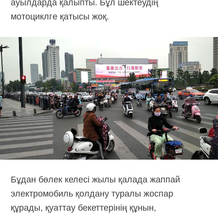
ауылдарда қалыпты. Бұл шектеудің
мотоциклге қатысы жоқ.
Бұдан бөлек келесі жылы қалада жаппай
электромобиль қолдану туралы жоспар
құрады, қуаттау бекеттерінің құнын,