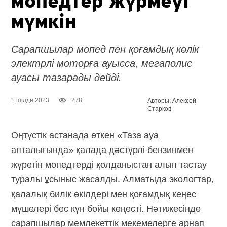
мопедтер жүрмеуі
мүмкін
Сарапшылар мопед пен қоғамдық көлік
электрлі моторға ауысса, мегаполис
ауасы тазарады дейді.
1 шілде 2023
278
Авторы: Алексей
Старков
Оңтүстік астанада өткен «Таза ауа
апталығында» қалада дәстүрлі бензинмен
жүретін мопедтерді қолданыстан алып тастау
туралы ұсыныс жасалды. Алматыда экологтар,
қалалық билік өкілдері мен қоғамдық кеңес
мүшелері бес күн бойы кеңесті. Нәтижесінде
сарапшылар мемлекеттік мекемелерге арнап