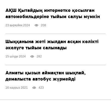
АҚШ Қытайдың интернетке қосылған
автомобильдеріне тыйым салуы мүмкін
23 қыркүйек 2024
208
Шыққанына жеті жылдан асқан көлікті
әкелуге тыйым салынады
15 шілде 2024
282
Алматы қызыл аймақтан шықпай,
демалыста автобус жүрмейді
16 наурыз 2021
423