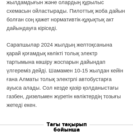
жылдамдығын және олардың құрылыс
схемасын ойластырады. Пилоттық жоба дайын
болған соң қажет
нормативтік-құқықтық
акт
дайындауға кіріседі.
Сарапшылар 2024 жылдың желтоқсанына
қарай қоғамдық көлікті толық электр
тартымына көшіру жоспарын дайындап
үлгереміз дейді. Шамамен
10-15 жылдан
кейін
ғана Алматы толық электрлі автобустарға
ауыса алады. Сол кезде қазір қолданыстағы
газбен, дизельмен жүретін көліктердің тозығы
жетеді екен.
Тағы тақырып
бойынша