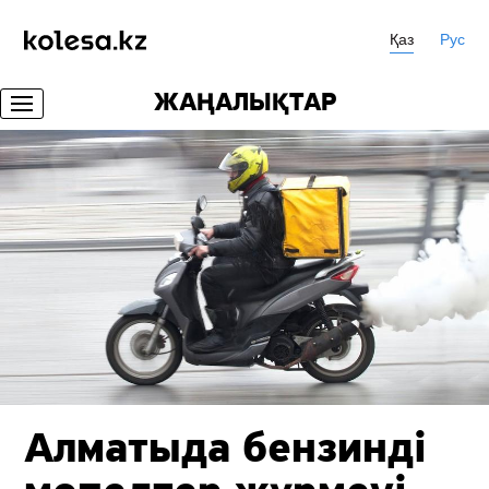
Қаз
Рус
ЖАҢАЛЫҚТАР
Алматыда бензинді