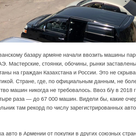
еванскому базару армяне начали ввозить машины п
АЭ. Мастерские, стоянки, обочины, рынки заставле
таны на граждан Казахстана и России. Это не скрыва
тикой. Стране, где, по официальным данным, не бол
тво машин никогда не требовалось. Ввоз б/у в 2018 
тыре раза — до 67 000 машин. Видели бы, какие оче
ельник там рекорд по числу зарегистрированных авт
ка авто в Армении от покупки в других союзных стра