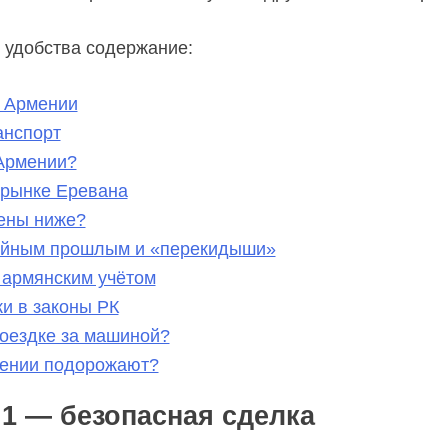
 удобства содержание:
в Армении
анспорт
 Армении?
орынке Еревана
ены ниже?
ийным прошлым и «перекидыши»
 армянским учётом
и в законы РК
поездке за машиной?
мении подорожают?
1 — безопасная сделка