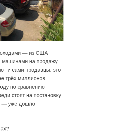
ароходами — из США
ны машинами на продажу
ют и сами продавцы, это
ее трёх миллионов
году по сравнению
реди стоят на постановку
о — уже дошло
нах?