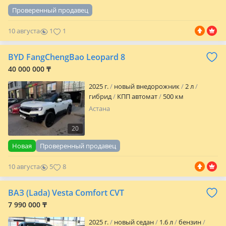
Проверенный продавец
10 августа
1
1
BYD FangChengBao Leopard 8
40 000 000 ₸
2025 г.
новый внедорожник
2 л
гибрид
КПП автомат
500 км
Астана
20
Новая
Проверенный продавец
10 августа
5
8
ВАЗ (Lada) Vesta Comfort CVT
7 990 000 ₸
2025 г.
новый седан
1.6 л
бензин