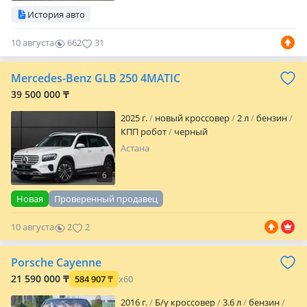
История авто
10 августа
662
31
Mercedes-Benz GLB 250 4MATIC
39 500 000 ₸
2025 г.
новый кроссовер
2 л
бензин
КПП робот
черный
Астана
6
Новая
Проверенный продавец
10 августа
2
2
Porsche Cayenne
21 590 000 ₸
584 907
₸
x60
2016 г.
Б/у кроссовер
3.6 л
бензин