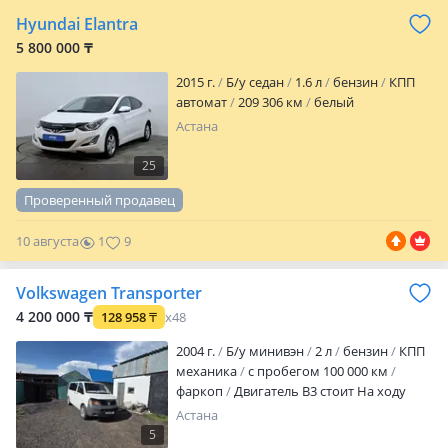
Hyundai Elantra
5 800 000 ₸
2015 г.
Б/у седан
1.6 л
бензин
КПП
автомат
209 306 км
белый
Астана
25
Проверенный продавец
10 августа
1
9
Volkswagen Transporter
4 200 000 ₸
128 958
₸
x48
2004 г.
Б/у минивэн
2 л
бензин
КПП
механика
с пробегом 100 000 км
фаркоп
Двигатель В3 стоит На ходу
Астана
5