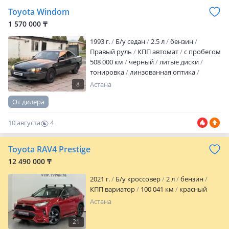
вложений не требует
Один хозяин!
Toyota Windom
Покупалось у официального дилера в
Астане, состояние хорошее, вложения
1 570 000 ₸
не требует. Можно через банк
1993 г.
Б/у седан
2.5 л
бензин
Правый руль
КПП автомат
с пробегом
508 000 км
черный
литые диски
тонировка
линзованная оптика
велюр
аудиосистема
bluetooth
USB
8
Астана
ГУР
ABS
полный электропакет
От дилера
климат-контроль
Көліктің жағдайы
жақсы. Күнделікті жүріп тұр. Автомат
10 августа
4
коробка жақсы, мотор қозғалтқышы
жақсы. Астында шірік жоқ. Кузовта қатты
0
дтп болмаған, сүйегі аман. Кондиционер
Toyota RAV4 Prestige
жасап тұр. Ходовка полный жасатылған,
12 490 000 ₸
бәрі жаңа т…
2021 г.
Б/у кроссовер
2 л
бензин
КПП вариатор
100 041 км
красный
Астана
21