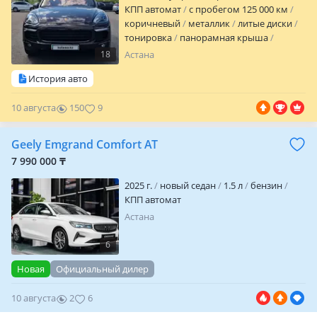
КПП автомат
с пробегом 125 000 км
коричневый
металлик
литые диски
тонировка
панорамная крыша
биксенон
дневные ходовые огни
18
Астана
противотуманки
омыватель фар
История авто
корректор фар
обогрев зеркал
кожа
аудиосистема
bluetooth
USB
10 августа
150
9
сабвуфер
ГУР
ABS
SRS
спортивный
режим
сигнализация
иммобилайзер
полный электропакет
центрозамок
Geely Emgrand Comfort AT
климат-контроль
круиз-контроль
7 990 000 ₸
бортовой компьютер
навигацио…
2025 г.
новый седан
1.5 л
бензин
КПП автомат
Астана
6
Новая
Официальный дилер
10 августа
2
6