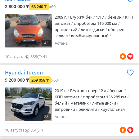
2 800 000 ₸
68 240
₸
x60
2009 г.
Б/у хэтчбек
1.1 л
бензин
КПП
автомат
с пробегом 116 000 км
оранжевый
литые диски
обогрев
зеркал
комбинированный
аудиосистема
сигнализация
43
Астана
автозапуск
полный электропакет
центрозамок
кондиционер
подогрев
10 августа
338
41
сидений
налог уплачен
техосмотр
пройден
вложений не требует
Hyundai Tucson
Продам надежный и экономичный
городской автомобиль Kia Picanto
9 200 000 ₸
269 058
₸
x60
Morning (рестайлинг) 2009 г. Автомобиль
2019 г.
Б/у кроссовер
2 л
бензин
в нашей семье с июня 2015 года.
КПП автомат
с пробегом 136 285 км
Приобрет…
белый
металлик
литые диски
ветровики
рейлинги
хрустальная
оптика
линзованная оптика
дневные
22
Астана
ходовые огни
противотуманки
корректор фар
CD
климат-контроль
10 августа
86
4
налог уплачен
техосмотр пройден