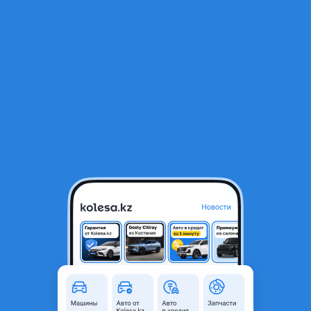
RU
Открыть приложение
1
Легковые
Фильтр
Продажа авто в Акмолинской области
Найдено 23 849 объявлений
VIP-предложения
Стать VIP
Toyota Camry
8 700 000 ₸
254 435
₸
x60
5