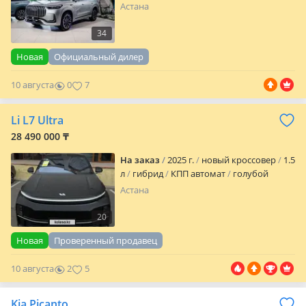
Астана
34
Новая
Официальный дилер
10 августа
0
7
Li L7 Ultra
28 490 000 ₸
На заказ
2025 г.
новый кроссовер
1.5
л
гибрид
КПП автомат
голубой
Астана
20
Новая
Проверенный продавец
10 августа
2
5
Kia Picanto