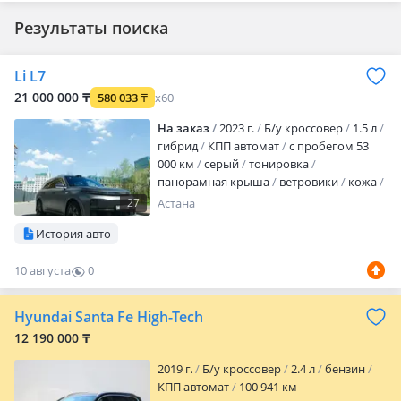
Результаты поиска
Li L7
21 000 000 ₸
580 033
₸
x60
На заказ
2023 г.
Б/у кроссовер
1.5 л
гибрид
КПП автомат
с пробегом 53
000 км
серый
тонировка
панорамная крыша
ветровики
кожа
аудиосистема
встроенный телефон
27
Астана
bluetooth
ГУР
ABS
SRS
зимний
История авто
режим
спортивный режим
бесключевой доступ
полный
10 августа
0
электропакет
круиз-контроль
бортовой компьютер
навигационная
0
система
мультируль
подогрев руля
Hyundai Santa Fe High-Tech
подогрев сидений
подогрев задних
12 190 000 ₸
сидений
вентиляция сидений
память
сидений
па…
2019 г.
Б/у кроссовер
2.4 л
бензин
КПП автомат
100 941 км