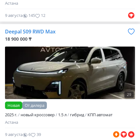
Астана
9 августа
145
12
Deepal S09 RWD Max
18 900 000 ₸
29
Новая
От дилера
2025 г.
новый кроссовер
1.5 л
гибрид
КПП автомат
Астана
9 августа
6
39