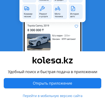
История авто
2012 г.
Б/у седан
2.5 л
бензин
КПП автомат
с пробегом 260 000 км
Астана
9 августа
89
4
Hyundai Tucson
10 000 000 ₸
292 454
₸
x60
Удобный поиск и быстрая подача в приложении
Открыть приложение
12
История авто
Перейти в мобильную версию сайта
2020 г.
Б/у кроссовер
2 л
бензин
КПП автомат
с пробегом 120 000 км