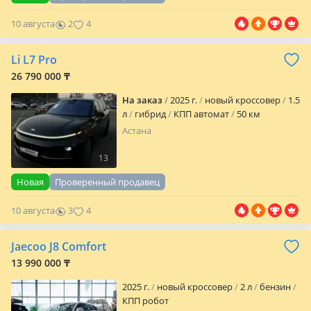
10 августа
2
4
Li L7 Pro
26 790 000 ₸
На заказ
2025 г.
новый кроссовер
1.5
л
гибрид
КПП автомат
50 км
Астана
13
Новая
Проверенный продавец
10 августа
3
4
Jaecoo J8 Comfort
13 990 000 ₸
2025 г.
новый кроссовер
2 л
бензин
КПП робот