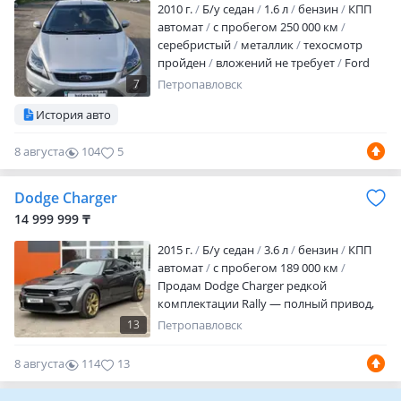
2010 г.
Б/у седан
1.6 л
бензин
КПП
автомат
с пробегом 250 000 км
серебристый
металлик
техосмотр
пройден
вложений не требует
Ford
Focus 2 рестайлинг, 2010 г. В. Если нужен
7
Петропавловск
автомобиль, который просто ездит, а не
История авто
«учит жизни» — это он. 1.6 (100 л. С.),
автомат — спокойно, понятно и без
8 августа
104
5
сюрпризов. Комплектация Titanium:
Климат-контроль (чтобы не спорить с
погодой), мультируль (всё под рукой),
Dodge Charger
подогрев сидений…
14 999 999 ₸
2015 г.
Б/у седан
3.6 л
бензин
КПП
автомат
с пробегом 189 000 км
Продам Dodge Charger редкой
комплектации Rally — полный привод,
музыка Beats Audio, обдув-погорев
13
Петропавловск
сидений, установлен WideBody
(расширенные арки и бампера), капот
8 августа
114
13
заменен на более агрессивный, старый
имеется, из вложении надо настроить