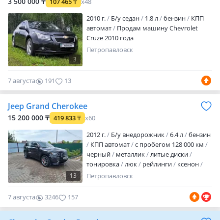
толщиномер приветствуется. Двигатель
3 500 000 ₸
107 465
₸
x48
шепчет, коробка листает…
2010 г.
Б/у седан
1.8 л
бензин
КПП
автомат
Продам машину Chevrolet
Cruze 2010 года
Петропавловск
3
7 августа
191
13
Jeep Grand Cherokee
15 200 000 ₸
419 833
₸
x60
2012 г.
Б/у внедорожник
6.4 л
бензин
КПП автомат
с пробегом 128 000 км
черный
металлик
литые диски
тонировка
люк
рейлинги
ксенон
дневные ходовые огни
13
Петропавловск
противотуманки
корректор фар
обогрев зеркал
комбинированный
7 августа
3246
157
аудиосистема
MP3
USB
сабвуфер
ГУР
ABS
SRS
иммобилайзер
полный