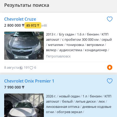
Результаты поиска
Chevrolet Cruze
2 800 000 ₸
85 972
₸
x48
2013 г.
Б/у седан
1.6 л
бензин
КПП
автомат
с пробегом 300 000 км
серый
металлик
тонировка
ветровики
велюр
аудиосистема
кондиционер
ГУР
ABS
сигнализация
автозапуск
6
Петропавловск
центрозамок
круиз-контроль
налог
уплачен
техосмотр пройден
Машина
8 августа
191
6
попала под град есть небольшие
вмятины
Chevrolet Onix Premier 1
7 990 000 ₸
2026 г.
новый седан
1 л
бензин
КПП
автомат
белый
литые диски
люк
линзованная оптика
дневные ходовые
огни
обогрев зеркал