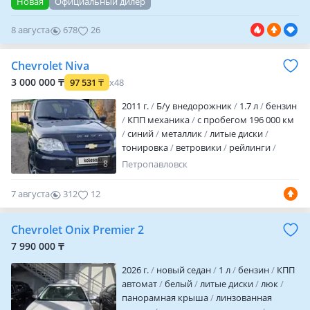
Новая
Официальный дилер
бортовой компьютер
8 августа
678
26
Chevrolet Niva
3 000 000 ₸
97 531
₸
x48
2011 г.
Б/у внедорожник
1.7 л
бензин
КПП механика
с пробегом 196 000 км
синий
металлик
литые диски
тонировка
ветровики
рейлинги
фаркоп
хрустальная оптика
8
Петропавловск
линзованная оптика
дневные ходовые
огни
противотуманки
корректор фар
7 августа
312
12
обогрев зеркал
MP3
USB
ГУР
ABS
сигнализация
автозапуск
полный
Chevrolet Onix Premier 2
электропакет
центрозамок
налог
уплачен
техосмотр пройден
7 990 000 ₸
вложений не требует
В хорошем
2026 г.
новый седан
1 л
бензин
КПП
состоянии. Торг при осмотре
автомат
белый
литые диски
люк
панорамная крыша
линзованная