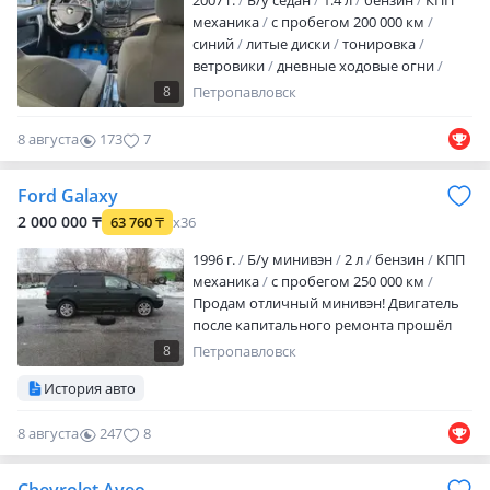
2007 г.
Б/у седан
1.4 л
бензин
КПП
подогрев сидений
кондиционер
механика
с пробегом 200 000 км
налог уплачен
техосмот…
синий
литые диски
тонировка
ветровики
дневные ходовые огни
противотуманки
корректор фар
8
Петропавловск
обогрев зеркал
аудиосистема
CD
MP3
USB
DVD
ГУР
ABS
8 августа
173
7
сигнализация
автозапуск
полный
электропакет
центрозамок
Ford Galaxy
кондиционер
налог уплачен
техосмотр пройден
вложений не
2 000 000 ₸
63 760
₸
x36
требует
Продам автомобиль, есть
1996 г.
Б/у минивэн
2 л
бензин
КПП
вложения по кузову, отдам резину
механика
с пробегом 250 000 км
зимняя в хорошем состоянии, а так…
Продам отличный минивэн! Двигатель
после капитального ремонта прошёл
20000км. Ходовая в отличном
8
Петропавловск
состоянии. Резина новая на 16 летняя и
История авто
зимняя. Поставил новую рулевую рейку
и Гур. Всем хороших покупок и продаж!
8 августа
247
8