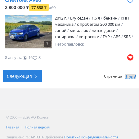
Chevrolet Aveo
2 800 000 ₸
77 338
₸
x60
2012 г.
Б/у седан
1.6 л
бензин
КПП
механика
с пробегом 200 000 км
синий
металлик
литые диски
тонировка
ветровики
ГУР
ABS
SRS
сигнализация
центрозамок
7
Петропавловск
кондиционер
налог уплачен
техосмотр пройден
Шевроле Авео
8 августа
16
3
2012год в хорошем техническом
состоянии
Следующая
Страница
© 2006 — 2026 АО Колеса
Главная
Полная версия
Защищено reCAPTCHA. Действуют
Политика конфиденциальности