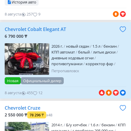
История авто
сигнализация
автозапуск
иммобилайзер
полный электропакет
8 августа
257
9
центрозамок
кондиционер
вложений
не требует
Продам Шевроле кобальт
2026 г. В. В идеальном состоянии!
Chevrolet Cobalt Elegant AT
Покупал в дилерском центре ALLUR!
6 790 000 ₸
Автомобиль очень резвый,
маневренный, комфорт…
2026 г.
новый седан
1.5 л
бензин
КПП автомат
белый
литые диски
дневные ходовые огни
противотуманки
корректор фар
обогрев зеркал
аудиосистема
6
Петропавловск
bluetooth
MP3
USB
ГУР
ABS
Новая
Официальный дилер
иммобилайзер
центрозамок
кондиционер
бортовой компьютер
8 августа
455
12
вложений не требует
Chevrolet Cruze
2 550 000 ₸
78 296
₸
x48
2014 г.
Б/у хэтчбек
1.6 л
бензин
КПП
механика
с пробегом 295 000 км