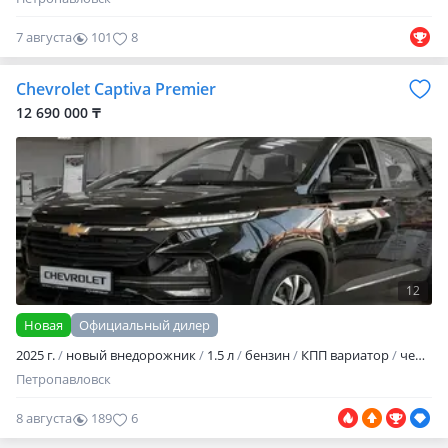
7 августа
101
8
Chevrolet Captiva Premier
12 690 000 ₸
12
Новая
Официальный дилер
2025 г.
новый внедорожник
1.5 л
бензин
КПП вариатор
черный
Петропавловск
8 августа
189
6