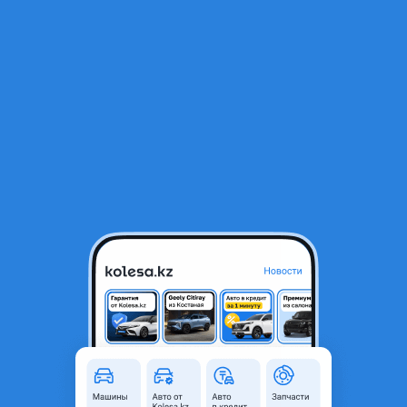
RU
Открыть приложение
2
Легковые
Фильтр
Американские автомобили в
Петропавловске
Найдено 146 объявлений
VIP-предложения
Стать VIP
Ford Mustang
12 000 000 ₸