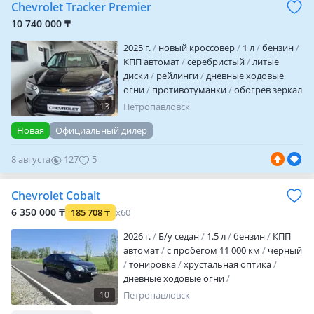
Chevrolet Tracker Premier
рулевую рейку, автомобиль в родном
окрасе, в отличном состоянии
10 740 000 ₸
2025 г.
новый кроссовер
1 л
бензин
КПП автомат
серебристый
литые
диски
рейлинги
дневные ходовые
огни
противотуманки
обогрев зеркал
кожа
комбинированный
13
Петропавловск
аудиосистема
bluetooth
MP3
USB
Новая
Официальный дилер
ABS
SRS
сигнализация
иммобилайзер
бесключевой доступ
8 августа
127
5
центрозамок
климат-контроль
круиз-
контроль
бортовой компьютер
мультируль
парктроники
камера
Chevrolet Cobalt
заднего вида
датчик света
датчик
6 350 000 ₸
185 708
₸
x60
дождя
датчик давления в шинах
свежедоставлен
нало…
2026 г.
Б/у седан
1.5 л
бензин
КПП
автомат
с пробегом 11 000 км
черный
тонировка
хрустальная оптика
дневные ходовые огни
противотуманки
велюр
аудиосистема
10
Петропавловск
CD
MP3
ГУР
ABS
SRS