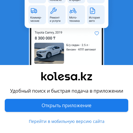
11
2012 г.
Б/у купе
3.7 л
бензин
КПП автомат
черный
металлик
Петропавловск
7 августа
64
1
Chevrolet Spark
4 900 000 ₸
143 303
₸
x60
Удобный поиск и быстрая подача в приложении
Открыть приложение
35
История авто
Перейти в мобильную версию сайта
2022 г.
Б/у хэтчбек
1.2 л
бензин
КПП автомат
с пробегом 36 000 км
Петропавловск