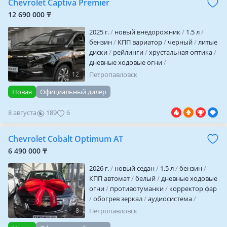
Chevrolet Captiva Premier
электропакет
центрозамок
климат-
контроль
круиз-контроль
бортовой
12 690 000 ₸
компьютер
мультируль
подогрев
2025 г.
новый внедорожник
1.5 л
руля
подогрев сидений
подогрев
бензин
КПП вариатор
черный
литые
задних сиден…
диски
рейлинги
хрустальная оптика
дневные ходовые огни
противотуманки
обогрев зеркал
12
Петропавловск
кожа
аудиосистема
bluetooth
MP3
Новая
Официальный дилер
USB
ABS
SRS
сигнализация
иммобилайзер
бесключевой доступ
8 августа
189
6
полный электропакет
центрозамок
климат-контроль
круиз-контроль
бортовой компьютер
мультируль
Chevrolet Cobalt Optimum AT
подогрев сидений
подогрев задних
6 490 000 ₸
сидений
парктроники
датчик
давления в шинах
2026 г.
новый седан
1.5 л
бензин
КПП автомат
белый
дневные ходовые
огни
противотуманки
корректор фар
обогрев зеркал
аудиосистема
bluetooth
MP3
USB
ГУР
ABS
8
Петропавловск
иммобилайзер
кондиционер