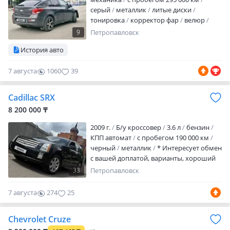
серый
металлик
литые диски
тонировка
корректор фар
велюр
аудиосистема
bluetooth
MP3
USB
9
Петропавловск
ГУР
ABS
SRS
сигнализация
полный
История авто
электропакет
центрозамок
кондиционер
мультируль
подогрев
7 августа
1060
39
сидений
камера заднего вида
датчик
дождя
налог уплачен
техосмотр
пройден
Цену снизил, нужны деньги!
Cadillac SRX
Комплект новой зимней резины шипы
8 200 000 ₸
Ikon Tyres, + комплект дисков железо…
2009 г.
Б/у кроссовер
3.6 л
бензин
КПП автомат
с пробегом 190 000 км
черный
металлик
* Интересует обмен
с вашей доплатой, варианты, хороший
торг за наличку * Вышел с салона в 2010
33
Петропавловск
году, большой брутальный дерзкий
внедорожник бизнес класса * В родной
7 августа
274
25
краске, красил сам недавно только
бампера и капот с крылом из-за
Chevrolet Cruze
частично облезшего лака (фото до есть),